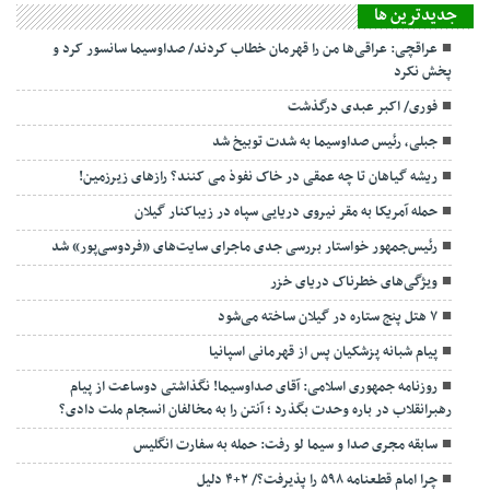
جديدترين ها
عراقچی: عراقی‌ها من را قهرمان خطاب کردند/ صداوسیما سانسور کرد و
پخش نکرد
فوری/ اکبر عبدی درگذشت
جبلی، رئیس صداوسیما به شدت توبیخ شد
ریشه گیاهان تا چه عمقی در خاک نفوذ می کنند؟ رازهای زیرزمین!
حمله آمریکا به مقر نیروی دریایی سپاه در زیباکنار گیلان
رئیس‌جمهور خواستار بررسی جدی ماجرای سایت‌های «فردوسی‌پور» شد
ویژگی‌های خطرناک دریای خزر
۷ هتل پنج ستاره در گیلان ساخته می‌شود
پیام شبانه پزشکیان پس از قهرمانی اسپانیا
روزنامه جمهوری اسلامی: آقای صداوسیما! نگذاشتی دوساعت از پیام
رهبرانقلاب در باره وحدت بگذرد ؛ آنتن را به مخالفان انسجام ملت دادی؟
سابقه مجری صدا و سیما لو رفت: حمله به سفارت انگلیس
چرا امام قطعنامه ۵۹۸ را پذیرفت؟/ ۲+۴ دلیل