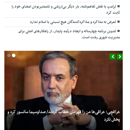
ترامپ با نقض تفاهم‌نامه، بار دیگر بی‌ارزشی و نامعتبربودن امضای خود را
ثابت کرد
تعرض به مذاکره و مذاکره‌کنندگان هیچ نسبتی با اسلام ندارد
تدوین برنامه چهارساله و ایجاد درآمد پایدار، از راهکارهای اصلی برای
مدیریت شهری رشت است.
عراقچی: عراقی‌ها من را قهرمان خطاب کردند/ صداوسیما سانسور کرد و
پخش نکرد