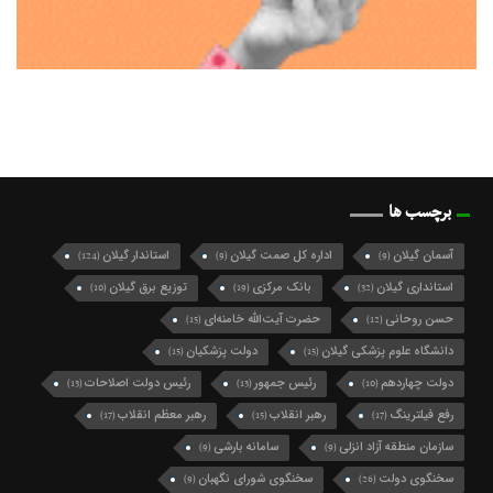
برچسب ها
آسمان گیلان
اداره کل صمت گیلان
استاندار گیلان
(124)
(9)
(9)
استانداری گیلان
بانک مرکزی
توزیع برق گیلان
(10)
(19)
(32)
حسن روحانی
حضرت آیت‌الله خامنه‌ای
(15)
(12)
دانشگاه علوم پزشکی گیلان
دولت پزشکیان
(15)
(15)
دولت چهاردهم
رئیس جمهور
رئیس دولت اصلاحات
(13)
(13)
(10)
رفع فیلترینگ
رهبر انقلاب
رهبر معظم انقلاب
(17)
(15)
(17)
سازمان منطقه آزاد انزلی
سامانه بارشی
(9)
(9)
سخنگوی دولت
سخنگوی شورای نگهبان
(9)
(26)