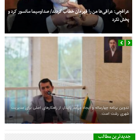
عراقچی: عراقی‌ها من را قهرمان خطاب کردند/ صداوسیما سانسور کرد و
پخش نکرد
تدوین برنامه چهارساله و ایجاد درآمد پایدار، از راهکارهای اصلی برای مدیریت
شهری رشت است.
جدیدترین مطالب