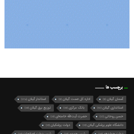
برچسب ها
آسمان گیلان
اداره کل صمت گیلان
استاندار گیلان
(124)
(9)
(9)
استانداری گیلان
بانک مرکزی
توزیع برق گیلان
(10)
(19)
(32)
حسن روحانی
حضرت آیت‌الله خامنه‌ای
(15)
(12)
دانشگاه علوم پزشکی گیلان
دولت پزشکیان
(15)
(15)
دولت چهاردهم
رئیس جمهور
رئیس دولت اصلاحات