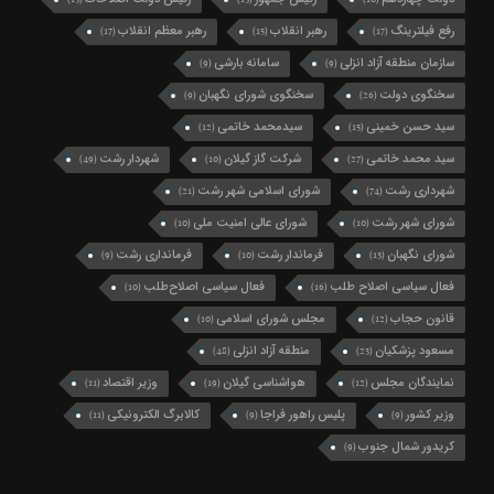
(13)
(13)
(10)
رفع فیلترینگ
رهبر انقلاب
رهبر معظم انقلاب
(17)
(15)
(17)
سازمان منطقه آزاد انزلی
سامانه بارشی
(9)
(9)
سخنگوی دولت
سخنگوی شورای نگهبان
(9)
(26)
سید حسن خمینی
سیدمحمد خاتمی
(12)
(15)
سید محمد خاتمی
شرکت گاز گیلان
شهردار رشت
(49)
(10)
(27)
شهرداری رشت
شورای اسلامی شهر رشت
(21)
(74)
شورای شهر رشت
شورای عالی امنیت ملی
(10)
(10)
شورای نگهبان
فرماندار رشت
فرمانداری رشت
(9)
(10)
(13)
فعال سیاسی اصلاح طلب
فعال سیاسی اصلاح‌طلب
(10)
(16)
قانون حجاب
مجلس شورای اسلامی
(10)
(12)
مسعود پزشکیان
منطقه آزاد انزلی
(48)
(23)
نمایندگان مجلس
هواشناسی گیلان
وزیر اقتصاد
(11)
(19)
(12)
وزیر کشور
پلیس راهور فراجا
کالابرگ الکترونیکی
(11)
(9)
(9)
کریدور شمال جنوب
(9)