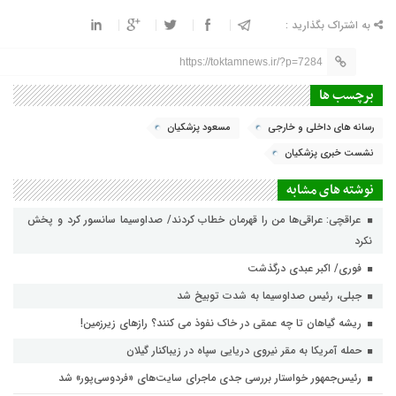
به اشتراک بگذارید :
https://toktamnews.ir/?p=7284
برچسب ها
رسانه های داخلی و خارجی
مسعود پزشکیان
نشست خبری پزشکیان
نوشته های مشابه
عراقچی: عراقی‌ها من را قهرمان خطاب کردند/ صداوسیما سانسور کرد و پخش
نکرد
فوری/ اکبر عبدی درگذشت
جبلی، رئیس صداوسیما به شدت توبیخ شد
ریشه گیاهان تا چه عمقی در خاک نفوذ می کنند؟ رازهای زیرزمین!
حمله آمریکا به مقر نیروی دریایی سپاه در زیباکنار گیلان
رئیس‌جمهور خواستار بررسی جدی ماجرای سایت‌های «فردوسی‌پور» شد