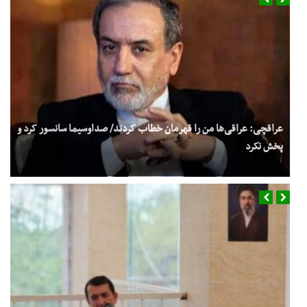
عراقچی: عراقی‌ها من را قهرمان خطاب کردند/ صداوسیما سانسور کرد و
پخش نکرد