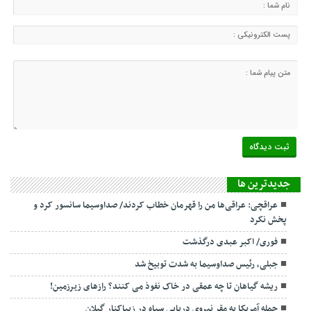
جديدترين ها
عراقچی: عراقی‌ها من را قهرمان خطاب کردند/ صداوسیما سانسور کرد و
پخش نکرد
فوری/ اکبر عبدی درگذشت
جبلی، رئیس صداوسیما به شدت توبیخ شد
ریشه گیاهان تا چه عمقی در خاک نفوذ می کنند؟ رازهای زیرزمین!
حمله آمریکا به مقر نیروی دریایی سپاه در زیباکنار گیلان