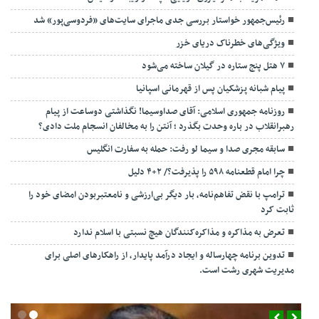
رئیس‌جمهور خواستار بررسی جدی ماجرای سایت‌های «فردوسی‌پور» شد
ویژگی‌های خطرناک دریای خزر
۷ هتل پنج ستاره در گیلان ساخته می‌شود
پیام شبانه پزشکیان پس از قهرمانی اسپانیا
روزنامه جمهوری اسلامی: آقای صداوسیما! نگذاشتی دوساعت از پیام
رهبرانقلاب در باره وحدت بگذرد ؛ آنتن را به مخالفان انسجام ملت دادی؟
سابقه مجری صدا و سیما لو رفت: حمله به سفارت انگلیس
چرا امام قطعنامه ۵۹۸ را پذیرفت؟/ ۲+۴ دلیل
ترامپ با نقض تفاهم‌نامه، بار دیگر بی‌ارزشی و نامعتبربودن امضای خود را
ثابت کرد
تعرض به مذاکره و مذاکره‌کنندگان هیچ نسبتی با اسلام ندارد
تدوین برنامه چهارساله و ایجاد درآمد پایدار، از راهکارهای اصلی برای
مدیریت شهری رشت است.