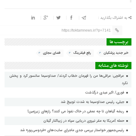
به اشتراک بگذارید :
https://toktamnews.ir/?p=7141
برچسب ها
خبر جدید پزشکیان
رفع فیلترینگ
فضای مجازی
نوشته های مشابه
عراقچی: عراقی‌ها من را قهرمان خطاب کردند/ صداوسیما سانسور کرد و پخش
نکرد
فوری/ اکبر عبدی درگذشت
جبلی، رئیس صداوسیما به شدت توبیخ شد
ریشه گیاهان تا چه عمقی در خاک نفوذ می کنند؟ رازهای زیرزمین!
حمله آمریکا به مقر نیروی دریایی سپاه در زیباکنار گیلان
رئیس‌جمهور خواستار بررسی جدی ماجرای سایت‌های «فردوسی‌پور» شد