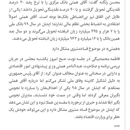
محسن زنگنه گفت: آقای همتی بانک مرکزی را با نرخ رشد ۲۰ درصد
نقدینگی تحویل گرفتند و با ۴۰ درصد نقدینگی تحویل دادند؛ یکی از
دلایل این اتفاق نیز بی‌انضباطی بانک‌ها بوده است. آقای همتی اصولاً
اعتقادی به انضباط بخشی نظام مالی ندارند؛ ایشان در سال ۹۹ بانک ملی
را با ۷ هزار و ۴۴۵ میلیارد زیان انباشته تحویل می‌گیرند و دو سال بعد
همین بانک را با ۱۶ میلیارد و ۹۴۳ میلیارد زیان انباشته تحویل می‌دهند.
«همتی» در موضوع فسادستیزی مشکل دارد
فاطمه محمدبیگی در جلسه نوبت صبح امروز یکشنبه مجلس در جریان
بررسی برنامه و صلاحیت عبدالناصر همتی وزیر پیشنهادی امور اقتصادی
و دارایی در سخنانی به عنوان مخالف عنوان کرد: از آقای رئیس جمهوری
به دلیل تشکیل کابینه وفاق ملی تشکر می‌کنم اما درباره آقای همتی
معتقدم که ایشان در سال ۹۵ یکی از اهداف‌شان را مبارزه با نجومی
بگیران معرفی کردند اما وقتی در سمت خود نشستند، مدیران نجومی
بگیر ابقا شدند و خبری از برخورد با مفسدین عملا نبود و این نشان می‌دهد
که ایشان در موضوع فساد ستیزی مشکل دارد و این می‌تواند خودش یک
خطر برای وزارت اقتصاد باشد.
***