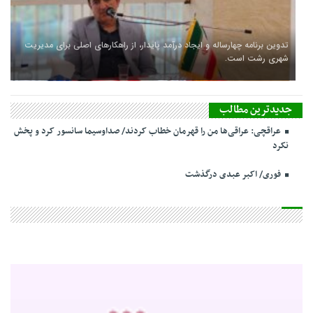
تدوین برنامه چهارساله و ایجاد درآمد پایدار، از راهکارهای اصلی برای مدیریت
شهری رشت است.
جدیدترین مطالب
عراقچی: عراقی‌ها من را قهرمان خطاب کردند/ صداوسیما سانسور کرد و پخش
نکرد
فوری/ اکبر عبدی درگذشت