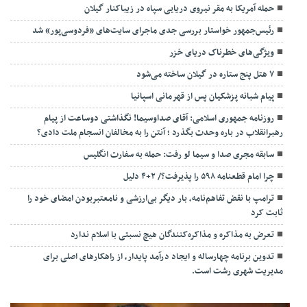
حمله آمریکا به مقر نیروی دریایی سپاه در زیباکنار گیلان
رئیس‌جمهور خواستار بررسی جدی ماجرای سایت‌های «فردوسی‌پور» شد
ویژگی‌های خطرناک دریای خزر
۷ هتل پنج ستاره در گیلان ساخته می‌شود
پیام شبانه پزشکیان پس از قهرمانی اسپانیا
روزنامه جمهوری اسلامی: آقای صداوسیما! نگذاشتی دوساعت از پیام
رهبرانقلاب در باره وحدت بگذرد ؛ آنتن را به مخالفان انسجام ملت دادی؟
سابقه مجری صدا و سیما لو رفت: حمله به سفارت انگلیس
چرا امام قطعنامه ۵۹۸ را پذیرفت؟/ ۲+۴ دلیل
ترامپ با نقض تفاهم‌نامه، بار دیگر بی‌ارزشی و نامعتبربودن امضای خود را
ثابت کرد
تعرض به مذاکره و مذاکره‌کنندگان هیچ نسبتی با اسلام ندارد
تدوین برنامه چهارساله و ایجاد درآمد پایدار، از راهکارهای اصلی برای
مدیریت شهری رشت است.