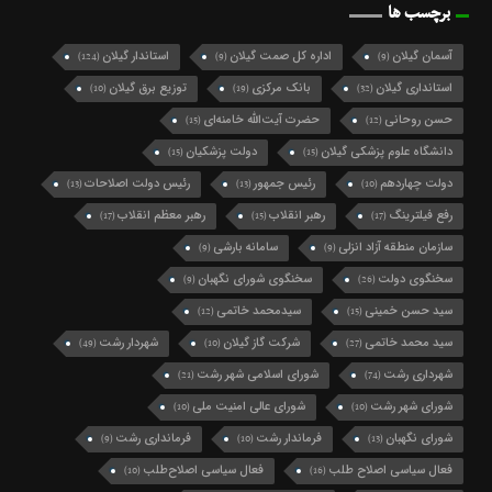
برچسب ها
آسمان گیلان
اداره کل صمت گیلان
استاندار گیلان
(124)
(9)
(9)
استانداری گیلان
بانک مرکزی
توزیع برق گیلان
(10)
(19)
(32)
حسن روحانی
حضرت آیت‌الله خامنه‌ای
(15)
(12)
دانشگاه علوم پزشکی گیلان
دولت پزشکیان
(15)
(15)
دولت چهاردهم
رئیس جمهور
رئیس دولت اصلاحات
(13)
(13)
(10)
رفع فیلترینگ
رهبر انقلاب
رهبر معظم انقلاب
(17)
(15)
(17)
سازمان منطقه آزاد انزلی
سامانه بارشی
(9)
(9)
سخنگوی دولت
سخنگوی شورای نگهبان
(9)
(26)
سید حسن خمینی
سیدمحمد خاتمی
(12)
(15)
سید محمد خاتمی
شرکت گاز گیلان
شهردار رشت
(49)
(10)
(27)
شهرداری رشت
شورای اسلامی شهر رشت
(21)
(74)
شورای شهر رشت
شورای عالی امنیت ملی
(10)
(10)
شورای نگهبان
فرماندار رشت
فرمانداری رشت
(9)
(10)
(13)
فعال سیاسی اصلاح طلب
فعال سیاسی اصلاح‌طلب
(10)
(16)