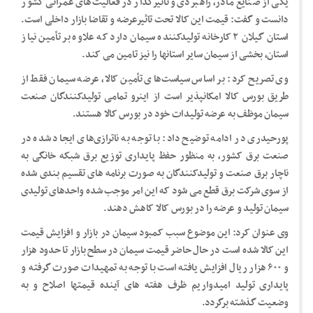
یکی از صنایع مادر، راهبردی و تأثیرگذار در فعالیت‌های عمرانی کشور
دانست و گفت: قیمت این کالا تحت تاثیرعرضه و تقاضا بازار داخلی است.
استان گیلان ۲ کارخانه تولیدکننده سیمان دارد که علاوه بر تأمین نیاز
استان، بخشی از سیمان سایر استانها را نیز تامین می کند.
وی تصریح کرد: بر اساس سیاست‌های تأمین کالا، عرضه سیمان فقط از
طریق بورس کالا امکانپذیر است از اینرو تمامی تولیدکنندگان صنعت
سیمان موظف به عرضه تولیدات خود در بورس کالا هستند.
پورحیدری در ادامه توضیح داد: با توجه به ناترازی‌های ایجاد شده در
صنعت برق کشور، به منظور حفظ پایداری توزیع برق شبکه خانگی به
ناچار برق صنعت و تولیدکنندگان به صورت برنامه های تقسیم بندی شده
از سوی شرکت برق قطع می شود که این امر موجب شده واحدهای تولیدی
سیمان تولید و عرضه را در بورس کالا کاهش دهند.
وی عنوان کرد: این موضوع سبب کمبود سیمان در بازار و افزایش قیمت
این کالا شده است در حال حاضر قیمت سیمان در سطح بازار تا حدود هزار
و ۶۰۰ هزار ریال افزایش یافته است با توجه به تمهیدات صورت گرفته و
پایداری تولید امیدواریم ظرف هفته های آینده قیمتها اصلاح و به
وضعیت گذشته برگردد.