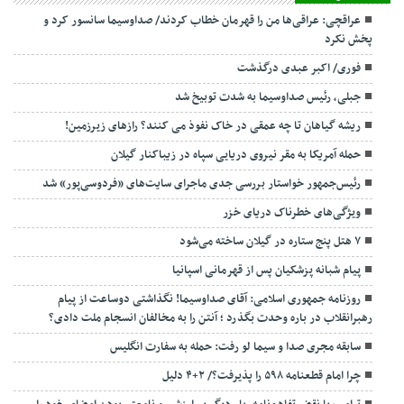
عراقچی: عراقی‌ها من را قهرمان خطاب کردند/ صداوسیما سانسور کرد و
پخش نکرد
فوری/ اکبر عبدی درگذشت
جبلی، رئیس صداوسیما به شدت توبیخ شد
ریشه گیاهان تا چه عمقی در خاک نفوذ می کنند؟ رازهای زیرزمین!
حمله آمریکا به مقر نیروی دریایی سپاه در زیباکنار گیلان
رئیس‌جمهور خواستار بررسی جدی ماجرای سایت‌های «فردوسی‌پور» شد
ویژگی‌های خطرناک دریای خزر
۷ هتل پنج ستاره در گیلان ساخته می‌شود
پیام شبانه پزشکیان پس از قهرمانی اسپانیا
روزنامه جمهوری اسلامی: آقای صداوسیما! نگذاشتی دوساعت از پیام
رهبرانقلاب در باره وحدت بگذرد ؛ آنتن را به مخالفان انسجام ملت دادی؟
سابقه مجری صدا و سیما لو رفت: حمله به سفارت انگلیس
چرا امام قطعنامه ۵۹۸ را پذیرفت؟/ ۲+۴ دلیل