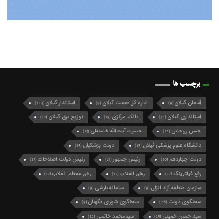
برچسب ها
آسمان گیلان
اداره کل صمت گیلان
استاندار گیلان
(124)
(9)
(9)
استانداری گیلان
بانک مرکزی
توزیع برق گیلان
(10)
(19)
(32)
حسن روحانی
حضرت آیت‌الله خامنه‌ای
(15)
(12)
دانشگاه علوم پزشکی گیلان
دولت پزشکیان
(15)
(15)
دولت چهاردهم
رئیس جمهور
رئیس دولت اصلاحات
(13)
(13)
(10)
رفع فیلترینگ
رهبر انقلاب
رهبر معظم انقلاب
(17)
(15)
(17)
سازمان منطقه آزاد انزلی
سامانه بارشی
(9)
(9)
سخنگوی دولت
سخنگوی شورای نگهبان
(9)
(26)
سید حسن خمینی
سیدمحمد خاتمی
(12)
(15)