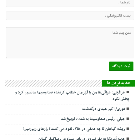
جديدترين ها
عراقچی: عراقی‌ها من را قهرمان خطاب کردند/ صداوسیما سانسور کرد و
پخش نکرد
فوری/ اکبر عبدی درگذشت
جبلی، رئیس صداوسیما به شدت توبیخ شد
ریشه گیاهان تا چه عمقی در خاک نفوذ می کنند؟ رازهای زیرزمین!
حمله آمریکا به مقر نیروی دریایی سپاه در زیباکنار گیلان