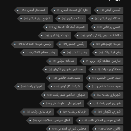
آسمان گیلان
اداره کل صمت گیلان
استاندار گیلان
(124)
(9)
(9)
استانداری گیلان
بانک مرکزی
توزیع برق گیلان
(10)
(19)
(32)
حسن روحانی
حضرت آیت‌الله خامنه‌ای
(15)
(12)
دانشگاه علوم پزشکی گیلان
دولت پزشکیان
(15)
(15)
دولت چهاردهم
رئیس جمهور
رئیس دولت اصلاحات
(13)
(13)
(10)
رفع فیلترینگ
رهبر انقلاب
رهبر معظم انقلاب
(17)
(15)
(17)
سازمان منطقه آزاد انزلی
سامانه بارشی
(9)
(9)
سخنگوی دولت
سخنگوی شورای نگهبان
(9)
(26)
سید حسن خمینی
سیدمحمد خاتمی
(12)
(15)
سید محمد خاتمی
شرکت گاز گیلان
شهردار رشت
(49)
(10)
(27)
شهرداری رشت
شورای اسلامی شهر رشت
(21)
(74)
شورای شهر رشت
شورای عالی امنیت ملی
(10)
(10)
شورای نگهبان
فرماندار رشت
فرمانداری رشت
(9)
(10)
(13)
فعال سیاسی اصلاح طلب
فعال سیاسی اصلاح‌طلب
(10)
(16)
قانون حجاب
مجلس شورای اسلامی
(10)
(12)