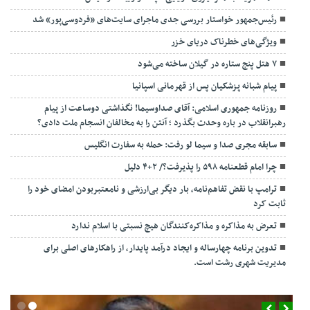
رئیس‌جمهور خواستار بررسی جدی ماجرای سایت‌های «فردوسی‌پور» شد
ویژگی‌های خطرناک دریای خزر
۷ هتل پنج ستاره در گیلان ساخته می‌شود
پیام شبانه پزشکیان پس از قهرمانی اسپانیا
روزنامه جمهوری اسلامی: آقای صداوسیما! نگذاشتی دوساعت از پیام
رهبرانقلاب در باره وحدت بگذرد ؛ آنتن را به مخالفان انسجام ملت دادی؟
سابقه مجری صدا و سیما لو رفت: حمله به سفارت انگلیس
چرا امام قطعنامه ۵۹۸ را پذیرفت؟/ ۲+۴ دلیل
ترامپ با نقض تفاهم‌نامه، بار دیگر بی‌ارزشی و نامعتبربودن امضای خود را
ثابت کرد
تعرض به مذاکره و مذاکره‌کنندگان هیچ نسبتی با اسلام ندارد
تدوین برنامه چهارساله و ایجاد درآمد پایدار، از راهکارهای اصلی برای
مدیریت شهری رشت است.