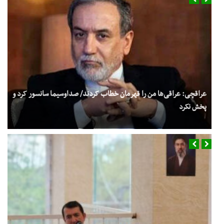
فوری/ اکبر عبدی درگذشت