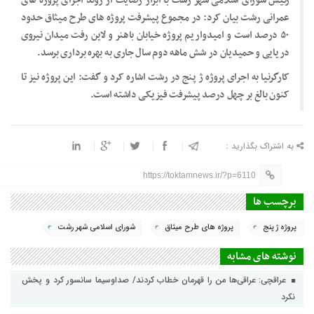
رئیس شورای اسلامی شهر رشت با ابراز رضایت از روند اجرای پروژه های
عمرانی رشت بیان کرد: در مجموع پیشرفت پروژه های طرح میثاق حدود
۵۰ درصد است و امیدواریم پروژه خیابان باهنر و لاین رفت میدان نیروی
دریایی و حمیدیان در شش ماهه دوم سال جاری به بهره برداری برسد.
کارگرنیا به اجرای پروژه ژ پنج در رشت اشاره کرد و گفت: این پروژه نیز تا
کنون بالغ بر چهل درصد پیشرفت فیزیکی داشته است.
به اشتراک بگذارید :
https://toktamnews.ir/?p=6110
برچسب ها
پروژه ژ پنج
پروژه های طرح میثاق
شورای اسلامی شهر رشت
نوشته های مشابه
عراقچی: عراقی‌ها من را قهرمان خطاب کردند/ صداوسیما سانسور کرد و پخش
نکرد