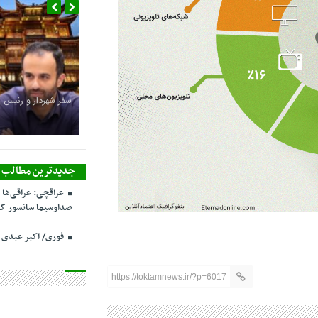
سفر شهردار و رئیس 
جدیدترین مطالب
عراقچی: عراقی‌ها 
صداوسیما سانسور کر
فوری/ اکبر عبدی
https://toktamnews.ir/?p=6017