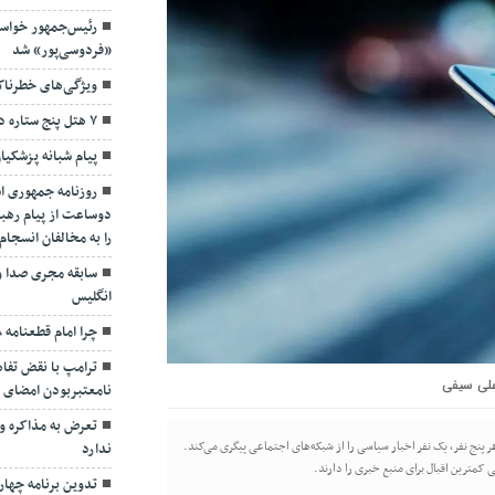
رئیس‌جمهور خواس
«فردوسی‌پور» شد
ویژگی‌های خطرنا
۷ هتل پنج ستاره در گیلان ساخته می‌شود
پیام شبانه پزشکیا
روزنامه جمهوری ا
دوساعت از پیام رهبر
را به مخالفان انسجا
سابقه مجری صدا و
انگلیس
چرا امام قطعنامه ۵۹۸ را پذیرفت؟/ ۲+۴ دلیل
ترامپ با نقض تفاهم
لی سیفی
نامعتبربودن امضای خ
تعرض به مذاکره و 
هر پنج نفر، یک نفر اخبار سیاسی را از شبکه‌های اجتماعی پیگری می‌کند.
ندارد
 کمترین اقبال برای منبع خبری را دارند.
تدوین برنامه چهارس