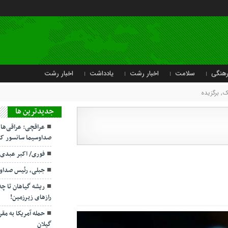
هنگی
سلامت
اخبار رشت
یادداشت
اخبار رشت
یک
,
برگزیده
جديدترين ها
عراقچی: عراقی‌ها
صداوسیما سانسور کر
فوری/ اکبر عبدی
جبلی، رئیس صداو
ریشه گیاهان تا چ
رازهای زیرزمین!
حمله آمریکا به مقر
گیلان