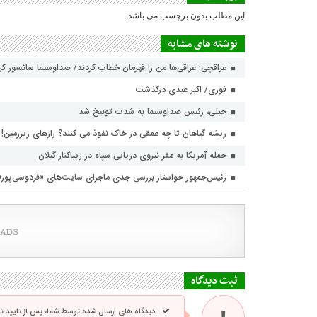
این مطلب بدون برچسب می باشد.
نوشته های مشابه
عراقچی: عراقی‌ها من را قهرمان خطاب کردند/ صداوسیما سانسور ک
فوری/ اکبر عبدی درگذشت
جبلی، رئیس صداوسیما به شدت توبیخ شد
ریشه گیاهان تا چه عمقی در خاک نفوذ می کنند؟ رازهای زیرزمین!
حمله آمریکا به مقر نیروی دریایی سپاه در زیباکنار گیلان
رئیس‌جمهور خواستار بررسی جدی ماجرای سایت‌های «فردوسی‌پور
ثبت دیدگاه
دیدگاه های ارسال شده توسط شما، پس از تایید 