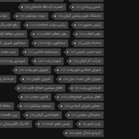
حسن روحانی
حضرت آیت‌الله خامنه‌ای
(15)
(12)
دانشگاه علوم پزشکی گیلان
دولت پزشکیان
دولت 
(15)
(15)
رئیس جمهور
رئیس دولت اصلاحات
رفع فیلترینگ
(13)
(13)
رهبر انقلاب
رهبر معظم انقلاب
سازمان منطقه آزاد 
(17)
(15)
سامانه بارشی
سخنگوی دولت
سخنگوی شورای نگه
(26)
(9)
سید حسن خمینی
سیدمحمد خاتمی
سید محمد 
(12)
(15)
شرکت گاز گیلان
شهردار رشت
شهرداری رشت
(74)
(49)
(10)
شورای اسلامی شهر رشت
شورای شهر رشت
(10)
(21)
شورای عالی امنیت ملی
شورای نگهبان
فرماندار 
(13)
(10)
فرمانداری رشت
فعال سیاسی اصلاح طلب
(16)
(9)
فعال سیاسی اصلاح‌طلب
قانون حجاب
(12)
(10)
مجلس شورای اسلامی
مسعود پزشکیان
منطقه آزا
(23)
(10)
نمایندگان مجلس
هواشناسی گیلان
وزیر اقتصاد
(11)
(19)
(12)
وزیر کشور
پلیس راهور فراجا
کالابرگ الکترونیکی
(11)
(9)
(9)
کریدور شمال جنوب
(9)