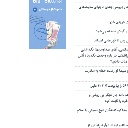
تار بررسی جدی ماجرای سایت‌های
ک دریای خزر
ن پس از قهرمانی اسپانیا
سلامی: آقای صداوسیما! نگذاشتی
انقلاب در باره وحدت بگذرد ؛ آنتن
م ملت دادی؟
 سیما لو رفت: حمله به سفارت
‌نامه، بار دیگر بی‌ارزشی و
ود را ثابت کرد
مذاکره‌کنندگان هیچ نسبتی با اسلام
اله و ایجاد درآمد پایدار، از