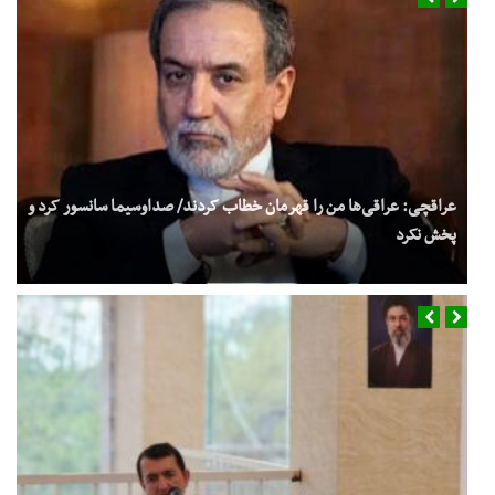
عراقچی: عراقی‌ها من را قهرمان خطاب کردند/ صداوسیما سانسور کرد و
پخش نکرد