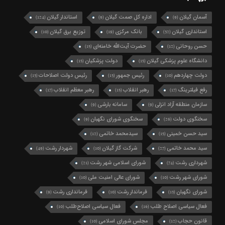
آسمان گیلان
اداره کل صمت گیلان
استاندار گیلان
(124)
(9)
(9)
استانداری گیلان
بانک مرکزی
توزیع برق گیلان
(10)
(19)
(32)
حسن روحانی
حضرت آیت‌الله خامنه‌ای
(15)
(12)
دانشگاه علوم پزشکی گیلان
دولت پزشکیان
(15)
(15)
دولت چهاردهم
رئیس جمهور
رئیس دولت اصلاحات
(13)
(13)
(10)
رفع فیلترینگ
رهبر انقلاب
رهبر معظم انقلاب
(17)
(15)
(17)
سازمان منطقه آزاد انزلی
سامانه بارشی
(9)
(9)
سخنگوی دولت
سخنگوی شورای نگهبان
(9)
(26)
سید حسن خمینی
سیدمحمد خاتمی
(12)
(15)
سید محمد خاتمی
شرکت گاز گیلان
شهردار رشت
(49)
(10)
(27)
شهرداری رشت
شورای اسلامی شهر رشت
(21)
(74)
شورای شهر رشت
شورای عالی امنیت ملی
(10)
(10)
شورای نگهبان
فرماندار رشت
فرمانداری رشت
(9)
(10)
(13)
فعال سیاسی اصلاح طلب
فعال سیاسی اصلاح‌طلب
(10)
(16)
قانون حجاب
مجلس شورای اسلامی
(10)
(12)