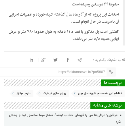
حدودا ۴۴ درصدی رسیده است
احداث این پروژه که از آذر ماه سال گذشته کلید خورده و عملیات اجرایی
آن با سرعت در حال انجام است.
گفتنی است پل مذکور با تعداد ۱۱ دهانه به طول حدودا ۴۸۰ متر و عرض
نهایی حدود ۸/۸ متر می باشد.
به اشتراک بگذارید :
https://toktamnews.ir/?p=5807
برچسب ها
تقاطع غیر همسطح شهید حق بین
روان سازی ترافیک
طرح میثاق
نوشته های مشابه
عراقچی: عراقی‌ها من را قهرمان خطاب کردند/ صداوسیما سانسور کرد و پخش
نکرد