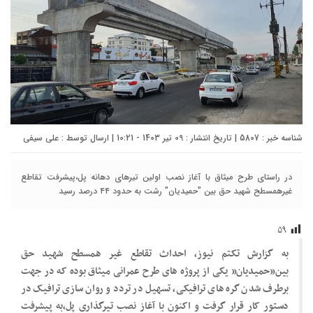
شناسه خبر : 5807 | تاریخ انتشار : 09 تیر 1403 - 10:21 | ارسال توسط :
علی سیفی
در راستای طرح میثاق با آغاز نصب اولین تیرهای دهانه پل،پیشرفت تقاطع
غیرهمسطح شهید حق بین "حمیدیان" رشت به حدود ۴۴ درصد رسید
۵۹
به گزارش تکتم نیوز، احداث تقاطع غیر همسطح شهید حق
بین”حمیدیان” یکی از پروژه های طرح عمرانی میثاق بوده که در جهت
برطرف شدن گره های ترافیکی، تسهیل در تردد و روان سازی ترافیک در
دستور کار قرار گرفت و اکنون با آغاز نصب تیرگذاری پل،به پیشرفت