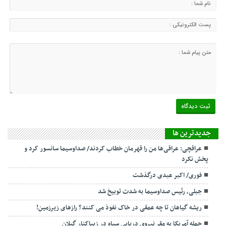
جديدترين ها
عراقچی: عراقی‌ها من را قهرمان خطاب کردند/ صداوسیما سانسور کرد و
پخش نکرد
فوری/ اکبر عبدی درگذشت
جبلی، رئیس صداوسیما به شدت توبیخ شد
ریشه گیاهان تا چه عمقی در خاک نفوذ می کنند؟ رازهای زیرزمین!
حمله آمریکا به مقر نیروی دریایی سپاه در زیباکنار گیلان