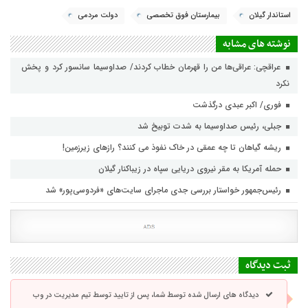
استاندار گیلان
بیمارستان فوق تخصصی
دولت مردمی
نوشته های مشابه
عراقچی: عراقی‌ها من را قهرمان خطاب کردند/ صداوسیما سانسور کرد و پخش
نکرد
فوری/ اکبر عبدی درگذشت
جبلی، رئیس صداوسیما به شدت توبیخ شد
ریشه گیاهان تا چه عمقی در خاک نفوذ می کنند؟ رازهای زیرزمین!
حمله آمریکا به مقر نیروی دریایی سپاه در زیباکنار گیلان
رئیس‌جمهور خواستار بررسی جدی ماجرای سایت‌های «فردوسی‌پور» شد
ثبت دیدگاه
دیدگاه های ارسال شده توسط شما، پس از تایید توسط تیم مدیریت در وب