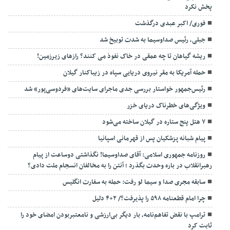
پخش نکرد
فوری/ اکبر عبدی درگذشت
جبلی، رئیس صداوسیما به شدت توبیخ شد
ریشه گیاهان تا چه عمقی در خاک نفوذ می کنند؟ رازهای زیرزمین!
حمله آمریکا به مقر نیروی دریایی سپاه در زیباکنار گیلان
رئیس‌جمهور خواستار بررسی جدی ماجرای سایت‌های «فردوسی‌پور» شد
ویژگی‌های خطرناک دریای خزر
۷ هتل پنج ستاره در گیلان ساخته می‌شود
پیام شبانه پزشکیان پس از قهرمانی اسپانیا
روزنامه جمهوری اسلامی: آقای صداوسیما! نگذاشتی دوساعت از پیام
رهبرانقلاب در باره وحدت بگذرد ؛ آنتن را به مخالفان انسجام ملت دادی؟
سابقه مجری صدا و سیما لو رفت: حمله به سفارت انگلیس
چرا امام قطعنامه ۵۹۸ را پذیرفت؟/ ۲+۴ دلیل
ترامپ با نقض تفاهم‌نامه، بار دیگر بی‌ارزشی و نامعتبربودن امضای خود را
ثابت کرد