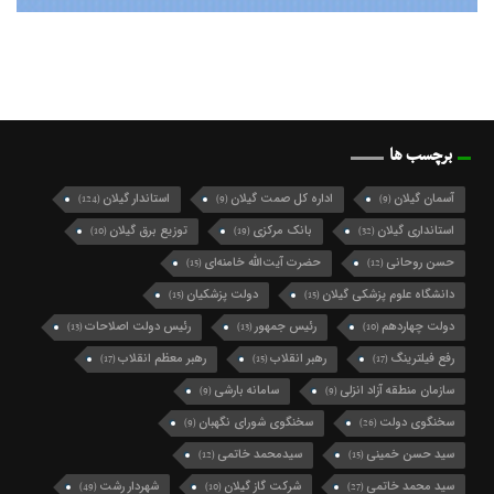
برچسب ها
آسمان گیلان
اداره کل صمت گیلان
استاندار گیلان
(124)
(9)
(9)
استانداری گیلان
بانک مرکزی
توزیع برق گیلان
(10)
(19)
(32)
حسن روحانی
حضرت آیت‌الله خامنه‌ای
(15)
(12)
دانشگاه علوم پزشکی گیلان
دولت پزشکیان
(15)
(15)
دولت چهاردهم
رئیس جمهور
رئیس دولت اصلاحات
(13)
(13)
(10)
رفع فیلترینگ
رهبر انقلاب
رهبر معظم انقلاب
(17)
(15)
(17)
سازمان منطقه آزاد انزلی
سامانه بارشی
(9)
(9)
سخنگوی دولت
سخنگوی شورای نگهبان
(9)
(26)
سید حسن خمینی
سیدمحمد خاتمی
(12)
(15)
سید محمد خاتمی
شرکت گاز گیلان
شهردار رشت
(49)
(10)
(27)