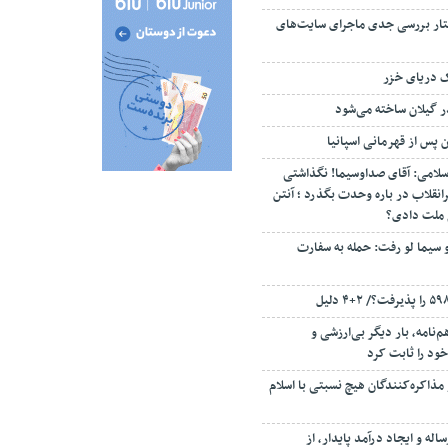
تار بررسی جدی ماجرای سایت‌های
ک دریای خزر
ن پس از قهرمانی اسپانیا
سلامی: آقای صداوسیما! نگذاشتی
انقلاب در باره وحدت بگذرد ؛ آنتن
م ملت دادی؟
 سیما لو رفت: حمله به سفارت
‌نامه، بار دیگر بی‌ارزشی و
ود را ثابت کرد
مذاکره‌کنندگان هیچ نسبتی با اسلام
اله و ایجاد درآمد پایدار، از