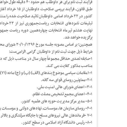
فرآیند ثبت نام برای هر داوطلب هم حدود ۴۰ دقیقه طول خواهد کشید.
کشور در ۲۲ خرداد اسامی داوطلبان تائید صلاحیت شده را منتشر خواهد کرد.
تبلیغات نام
نهایت هشتم تیرماه انتخابات چهاردهمین دوره ریاست جمهوری
برگزیده خواهد شد.
شرایط ذیل جهت ثبت نام از داوطلبان گرامی الزامی‌ست:
۱-سابقه تصدی حداقل مجموعاً چهار سال در مناصب ذیل که در
مناصب مذکور کفایت می کند.
۱-۱مقامات سیاسی موضوع بندهای (الف) (ب) و (ج) ماده (۷۱) قانون مدیریت خدمات کشوری مصوب ۱۳۸۶/۸/۷
۲-۱-معاونین روسای قوای سه گانه.
۳-۱- اعضای شورای عالی امنیت ملی.
۴-۱- اعضای مجمع تشخیص مصلت نظام.
۵-۱- مدیر مرکز مدیریت حوزه های علمیه کشور.
۶-۱- روسای سازمان ها، موسسات، نهادهای دولتی و موسسات و نهادهای عمومی غیر دولتی در سطح ملی.
۷-۱ -فرماندهان عالی نیروهای مسلح با جایگاه سرلشگری و بالاتر.
۸-۱- رئیس دانشگاه آزاد اسلامی در سطح کشور.