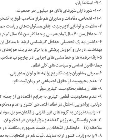
۹-۱- استانداران.
۱۰-۱- شهرداران شهرهای بالای دو میلیون نفر جمعیت.
۱۱-۱- اشخاص، مقامات و مدیران هم طراز مناصب فوق به تشخیص شورای نگهبان.
۲- سلامت و توانایی لازم جهت ایفای مسئولیت‌های ریاست جمهوری.
۳- حداقل سن ۴۰ سال تمام شمسی و حداکثر سن ۷۵ سال تمام شمسی در هنگام ثبت نام.
۴-داشتن مدرک تحصیلی حداقل کارشناسی ارشد یا معادل آن م
بهداشت، درمان و آموزش پزشکی و یا مرکز مدیریت حوزه‌های ع
۵-ارائه برنامه ها و خط مشی های اجرایی در چارچوب صلاحیت 
جمله قانون اساسی و سیاست‌های کلی نظام.
۶-معرفی مشاوران جهت تشریح برنامه ها و توان مدیریتی.
۷- عدم محرومیت از حقوق اجتماعی در زمان ثبت نام.
۸- فقدان سابقه محکومیت کیفری موثر.
۹- عدم محکومیت قطعی کیفری به جرایم اقتصادی از جمله کلاه
دولتی، پولشویی، اخلال در نظام اقتصادی کشور و عدم محکومی
۱۰- وابسته نبودن به گروه های غیر قانونی و فقدان سوابق سوء امنیتی از جمله در فتنه سال ۱۳۸۸.
۱۱-عدم وابستگی به رژیم گذشته و موثر نبودن در تحکیم آن.
۸، ۹ را به وزارت کشور ارائه نمایند. ثبت نام در انتخابات ب