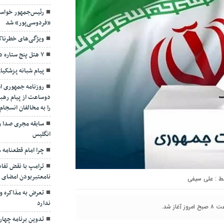
رئیس‌جمهور خواس
«فردوسی‌پور» شد
ویژگی‌های خطرنا
۷ هتل پنج ستاره در گیلان ساخته می‌شود
پیام شبانه پزشکیا
روزنامه جمهوری ا
دوساعت از پیام رهبر
را به مخالفان انسجا
سابقه مجری صدا و
انگلیس
چرا امام قطعنامه ۵۹۸ را پذیرفت؟/ ۲+۴ دلیل
ترامپ با نقض تفاهم
نامعتبربودن امضای خ
علی سیفی
تعرض به مذاکره و 
ندارد
 شد.
تدوین برنامه چهارس