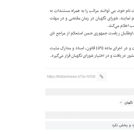
ثبت نام خود، می توانند مراتب را به همراه مستندات به
 نمایند. شورای نگهبان در زمان مقتضی و در مهلت
ب اعلام می‌کند.
شرایط داوطلبان ریاست جمهوری ضمن استعلام از مراجع ذی
ضمناً در تعامل و همکاری فی مابین مجریان و ناظران انتخابات و در اجرای ماده (۵۹) قانون، اسناد و مدارک مثبت
ور دریافت و در اختیار شورای نگهبان قرار می‌گیرد.
https://toktamnews.ir/?p=5558
نگهبان
رد و پخش نکرد