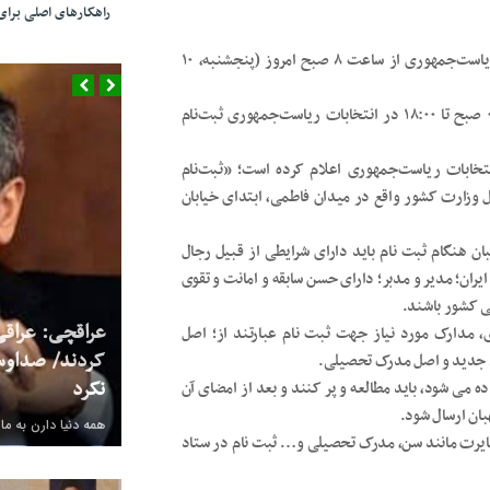
راهکارهای اصلی بر
تکتم نیوز/ثبت‌نام از داوطلبان چهاردهمین دوره انتخابات ریاست‌جمهوری از ساعت ۸ صبح امروز (پنجشنبه، ۱۰
داوطلبان می‌توانند از امروز تا ۱۴ خرداد در بازه زمانی ۰۸:۰۰ صبح تا ۱۸:۰۰ در انتخابات ریاست‌جمهوری ثبت‌نام
تخابات ریاست‌جمهوری اعلام کرده است؛ «ثبت‌نام
وزارت کشور واقع در میدان فاطمی، ابتدای خیابان
ری، داوطلبان هنگام ثبت نام باید دارای شرایطی از قبیل رجال
ران؛ مدیر و مدبر؛ دارای حسن سابقه و امانت و تقوی
ی کشور باشند.
عراقچی: عراقی
ت ریاست‌جمهوری، مدارک مورد نیاز جهت ثبت نام عبارتند از؛ اصل
کردند/ صداوس
نکرد
اده می شود، باید مطالعه و پر کنند و بعد از امضای آن
بان ارسال شود.
همه دنیا دارن به ما
غایرت مانند سن، مدرک تحصیلی و… ثبت نام در ستاد