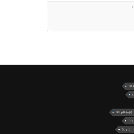
چهاردهم
(10)
(17)
انزلی
(9)