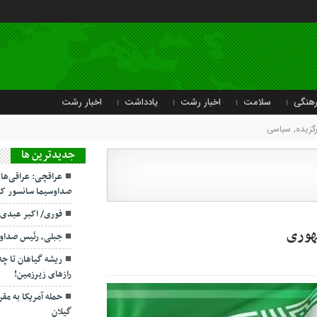
هنگی
سلامت
اخبار رشت
یادداشت
اخبار رشت
رگزیده
,
سیاسی
جديدترين ها
عراقچی: عراقی‌ها
صداوسیما سانسور کر
فوری/ اکبر عبدی
مهوری
جبلی، رئیس صداو
ریشه گیاهان تا چ
رازهای زیرزمین!
حمله آمریکا به مقر
گیلان