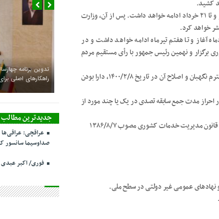
طبق قانون، فرآیند بررسی صلاحیت داوطلبان از ۱۵ خرداد آغاز و تا ۲۱ خرداد ادامه خواهد داشت. پس از آن، وزارت
زدهای انتخابات ریاست‌جمهوری نیز از ۲۳ خردادماه آغاز و تا هفتم تیرماه ادامه خواهد داشت و در
 برگزار و نهمین رئیس جمهور با رأی مستقیم مردم
تدوین برنامه چهارساله
همچنین؛ بر اساس مصوبه جلسه مورخ ۲۰/۱۰/۱۳۹۶ شورای محترم نگهبان و اصلاح آن در تاریخ ۱۴۰۰/۲/۸، دارا بودن
راهکارهای اصلی بر
 احراز مدت جمع سابقه تصدی در یک یا چند مورد از
جدیدترین مطالب
عراقچی: عراقی‌ها 
صداوسیما سانسور کر
فوری/ اکبر عبدی