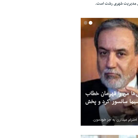
ای مدیریت شهری رشت است.
‌ها من را قهرمان خطاب
یما سانسور کرد و پخش
 احترام میذارن به جز خودمون.