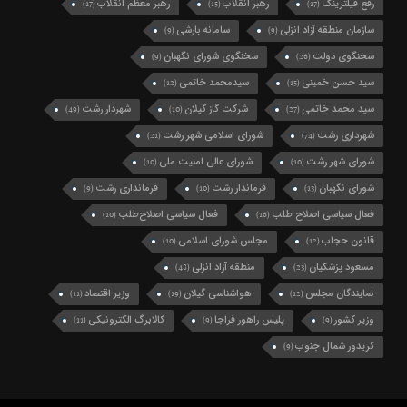
رفع فیلترینگ
رهبر انقلاب
رهبر معظم انقلاب
(17)
(15)
(17)
سازمان منطقه آزاد انزلی
سامانه بارشی
(9)
(9)
سخنگوی دولت
سخنگوی شورای نگهبان
(9)
(26)
سید حسن خمینی
سیدمحمد خاتمی
(12)
(15)
سید محمد خاتمی
شرکت گاز گیلان
شهردار رشت
(49)
(10)
(27)
شهرداری رشت
شورای اسلامی شهر رشت
(21)
(74)
شورای شهر رشت
شورای عالی امنیت ملی
(10)
(10)
شورای نگهبان
فرماندار رشت
فرمانداری رشت
(9)
(10)
(13)
فعال سیاسی اصلاح طلب
فعال سیاسی اصلاح‌طلب
(10)
(16)
قانون حجاب
مجلس شورای اسلامی
(10)
(12)
مسعود پزشکیان
منطقه آزاد انزلی
(48)
(23)
نمایندگان مجلس
هواشناسی گیلان
وزیر اقتصاد
(11)
(19)
(12)
وزیر کشور
پلیس راهور فراجا
کالابرگ الکترونیکی
(11)
(9)
(9)
کریدور شمال جنوب
(9)