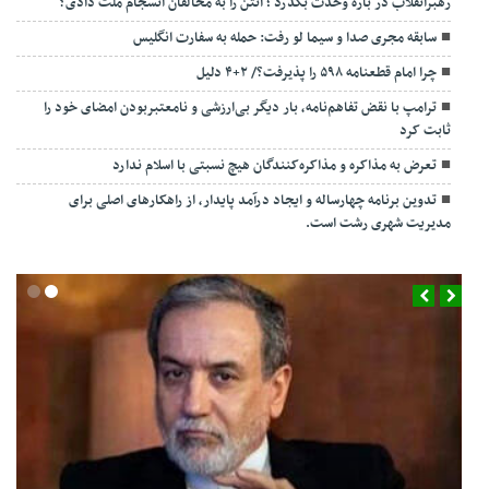
رهبرانقلاب در باره وحدت بگذرد ؛ آنتن را به مخالفان انسجام ملت دادی؟
سابقه مجری صدا و سیما لو رفت: حمله به سفارت انگلیس
چرا امام قطعنامه ۵۹۸ را پذیرفت؟/ ۲+۴ دلیل
ترامپ با نقض تفاهم‌نامه، بار دیگر بی‌ارزشی و نامعتبربودن امضای خود را
ثابت کرد
تعرض به مذاکره و مذاکره‌کنندگان هیچ نسبتی با اسلام ندارد
تدوین برنامه چهارساله و ایجاد درآمد پایدار، از راهکارهای اصلی برای
مدیریت شهری رشت است.