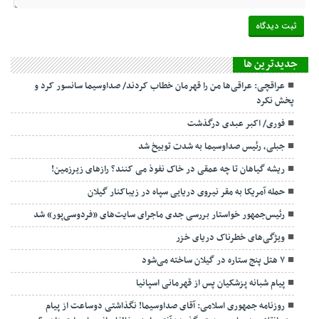
جديدترين ها
عراقچی: عراقی‌ها من را قهرمان خطاب کردند/ صداوسیما سانسور کرد و
پخش نکرد
فوری/ اکبر عبدی درگذشت
جبلی، رئیس صداوسیما به شدت توبیخ شد
ریشه گیاهان تا چه عمقی در خاک نفوذ می کنند؟ رازهای زیرزمین!
حمله آمریکا به مقر نیروی دریایی سپاه در زیباکنار گیلان
رئیس‌جمهور خواستار بررسی جدی ماجرای سایت‌های «فردوسی‌پور» شد
ویژگی‌های خطرناک دریای خزر
۷ هتل پنج ستاره در گیلان ساخته می‌شود
پیام شبانه پزشکیان پس از قهرمانی اسپانیا
روزنامه جمهوری اسلامی: آقای صداوسیما! نگذاشتی دوساعت از پیام