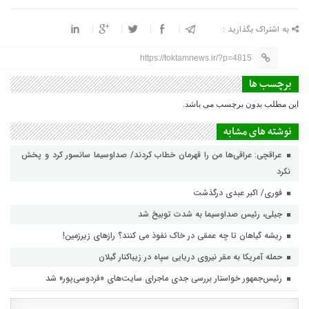
به اشتراک بگذارید :
https://toktamnews.ir/?p=4815
برچسب ها
این مطلب بدون برچسب می باشد.
نوشته های مشابه
عراقچی: عراقی‌ها من را قهرمان خطاب کردند/ صداوسیما سانسور کرد و پخش
نکرد
فوری/ اکبر عبدی درگذشت
جبلی، رئیس صداوسیما به شدت توبیخ شد
ریشه گیاهان تا چه عمقی در خاک نفوذ می کنند؟ رازهای زیرزمین!
حمله آمریکا به مقر نیروی دریایی سپاه در زیباکنار گیلان
رئیس‌جمهور خواستار بررسی جدی ماجرای سایت‌های «فردوسی‌پور» شد