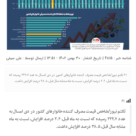
شناسه خبر : 4815 | تاریخ انتشار : 30 بهمن 1402 - 13:51 | ارسال توسط :
علی سیفی
۶۱ تکتم نیوز/شاخص قیمت مصرف کننده خانوارهای کشور در دی امسال به عدد ٢٢٢,٧ رسیده که
نسبت به ماه قبل، ٢.۶ درصد افزایش، نسبت به ماه مشابه سال قبل، ٣٨.۵ درصد افزایش داشت.
۶۱
تکتم نیوز/شاخص قیمت مصرف کننده خانوارهای کشور در دی امسال به
عدد ٢٢٢,٧ رسیده که نسبت به ماه قبل، ٢.۶ درصد افزایش، نسبت به ماه
مشابه سال قبل، ٣٨.۵ درصد افزایش داشت.