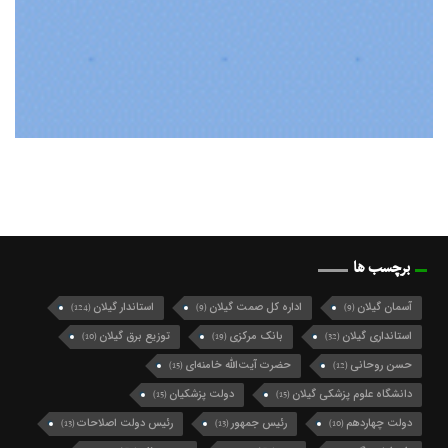
برچسب ها
آسمان گیلان
اداره کل صمت گیلان
استاندار گیلان
(124)
(9)
(9)
استانداری گیلان
بانک مرکزی
توزیع برق گیلان
(10)
(19)
(32)
حسن روحانی
حضرت آیت‌الله خامنه‌ای
(15)
(12)
دانشگاه علوم پزشکی گیلان
دولت پزشکیان
(15)
(15)
دولت چهاردهم
رئیس جمهور
رئیس دولت اصلاحات
(13)
(13)
(10)