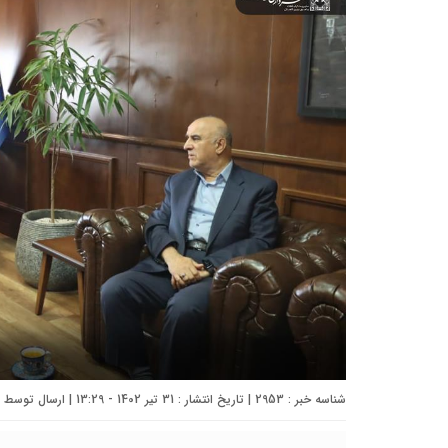
شناسه خبر : 2953 | تاریخ انتشار : 31 تیر 1402 - 13:29 | ارسال توسط :