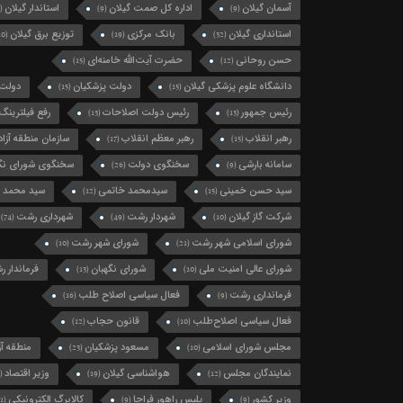
آسمان گیلان
اداره کل صمت گیلان
استاندار گیلان
(124)
(9)
(9)
استانداری گیلان
بانک مرکزی
توزیع برق گیلان
(10)
(19)
(32)
حسن روحانی
حضرت آیت‌الله خامنه‌ای
(15)
(12)
دانشگاه علوم پزشکی گیلان
دولت پزشکیان
دولت 
(15)
(15)
رئیس جمهور
رئیس دولت اصلاحات
رفع فیلترینگ
(13)
(13)
رهبر انقلاب
رهبر معظم انقلاب
سازمان منطقه آزاد 
(17)
(15)
سامانه بارشی
سخنگوی دولت
سخنگوی شورای نگه
(26)
(9)
سید حسن خمینی
سیدمحمد خاتمی
سید محمد 
(12)
(15)
شرکت گاز گیلان
شهردار رشت
شهرداری رشت
(74)
(49)
(10)
شورای اسلامی شهر رشت
شورای شهر رشت
(10)
(21)
شورای عالی امنیت ملی
شورای نگهبان
فرماندار 
(13)
(10)
فرمانداری رشت
فعال سیاسی اصلاح طلب
(16)
(9)
فعال سیاسی اصلاح‌طلب
قانون حجاب
(12)
(10)
مجلس شورای اسلامی
مسعود پزشکیان
منطقه آزا
(23)
(10)
نمایندگان مجلس
هواشناسی گیلان
وزیر اقتصاد
(11)
(19)
(12)
وزیر کشور
پلیس راهور فراجا
کالابرگ الکترونیکی
(11)
(9)
(9)