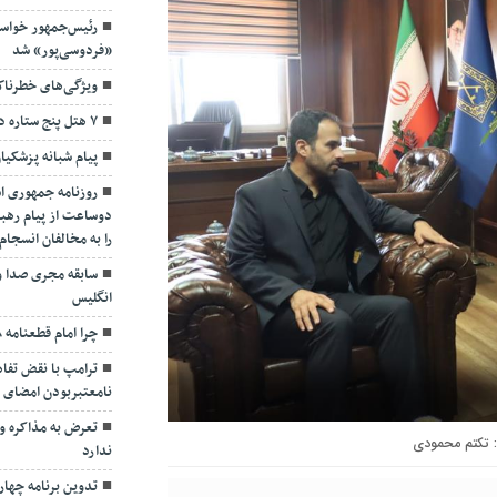
رئیس‌جمهور خواس
«فردوسی‌پور» شد
ویژگی‌های خطرنا
۷ هتل پنج ستاره در گیلان ساخته می‌شود
پیام شبانه پزشکیا
روزنامه جمهوری ا
دوساعت از پیام رهبر
را به مخالفان انسجا
سابقه مجری صدا و
انگلیس
چرا امام قطعنامه ۵۹۸ را پذیرفت؟/ ۲+۴ دلیل
ترامپ با نقض تفاهم
نامعتبربودن امضای خ
تعرض به مذاکره و 
تکتم محمودی
ندارد
تدوین برنامه چهارس