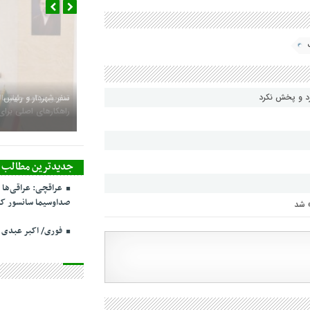
رد و پخش نکرد
سفر شهردار و رئیس 
جدیدترین مطالب
عراقچی: عراقی‌ها 
صداوسیما سانسور کر
» شد
فوری/ اکبر عبدی