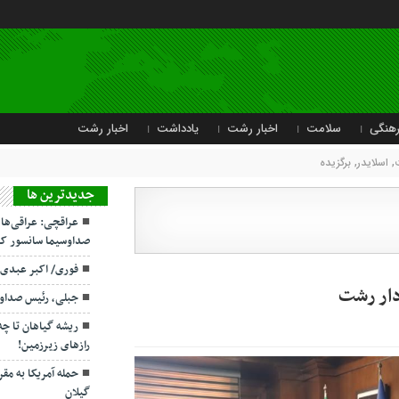
هنگی
سلامت
اخبار رشت
یادداشت
اخبار رشت
,
اسلایدر
,
برگزیده
جديدترين ها
عراقچی: عراقی‌ها
صداوسیما سانسور کر
فوری/ اکبر عبدی
ردار رشت
جبلی، رئیس صداو
ریشه گیاهان تا چ
رازهای زیرزمین!
حمله آمریکا به مقر
گیلان