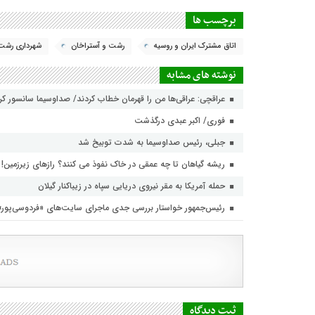
برچسب ها
اتاق مشترک ایران و روسیه
رشت و آستراخان
شهرداری رشت
نوشته های مشابه
عراقچی: عراقی‌ها من را قهرمان خطاب کردند/ صداوسیما سانسور ک
فوری/ اکبر عبدی درگذشت
جبلی، رئیس صداوسیما به شدت توبیخ شد
ریشه گیاهان تا چه عمقی در خاک نفوذ می کنند؟ رازهای زیرزمین!
حمله آمریکا به مقر نیروی دریایی سپاه در زیباکنار گیلان
رئیس‌جمهور خواستار بررسی جدی ماجرای سایت‌های «فردوسی‌پور
ثبت دیدگاه