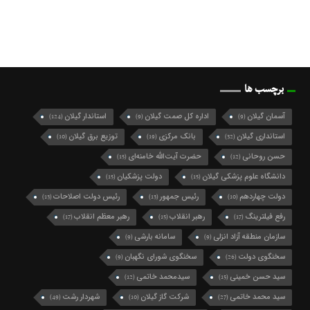
برچسب ها
آسمان گیلان
اداره کل صمت گیلان
استاندار گیلان
(124)
(9)
(9)
استانداری گیلان
بانک مرکزی
توزیع برق گیلان
(10)
(19)
(32)
حسن روحانی
حضرت آیت‌الله خامنه‌ای
(15)
(12)
دانشگاه علوم پزشکی گیلان
دولت پزشکیان
(15)
(15)
دولت چهاردهم
رئیس جمهور
رئیس دولت اصلاحات
(13)
(13)
(10)
رفع فیلترینگ
رهبر انقلاب
رهبر معظم انقلاب
(17)
(15)
(17)
سازمان منطقه آزاد انزلی
سامانه بارشی
(9)
(9)
سخنگوی دولت
سخنگوی شورای نگهبان
(9)
(26)
سید حسن خمینی
سیدمحمد خاتمی
(12)
(15)
سید محمد خاتمی
شرکت گاز گیلان
شهردار رشت
(49)
(10)
(27)