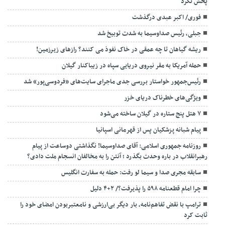
پخش نکرد
فوری/ اکبر عبدی درگذشت
جبلی، رئیس صداوسیما به شدت توبیخ شد
ریشه گیاهان تا چه عمقی در خاک نفوذ می کنند؟ رازهای زیرزمین!
حمله آمریکا به مقر نیروی دریایی سپاه در زیباکنار گیلان
رئیس‌جمهور خواستار بررسی جدی ماجرای سایت‌های «فردوسی‌پور» شد
ویژگی‌های خطرناک دریای خزر
۷ هتل پنج ستاره در گیلان ساخته می‌شود
پیام شبانه پزشکیان پس از قهرمانی اسپانیا
روزنامه جمهوری اسلامی: آقای صداوسیما! نگذاشتی دوساعت از پیام
رهبرانقلاب در باره وحدت بگذرد ؛ آنتن را به مخالفان انسجام ملت دادی؟
سابقه مجری صدا و سیما لو رفت: حمله به سفارت انگلیس
چرا امام قطعنامه ۵۹۸ را پذیرفت؟/ ۲+۴ دلیل
ترامپ با نقض تفاهم‌نامه، بار دیگر بی‌ارزشی و نامعتبربودن امضای خود را
ثابت کرد