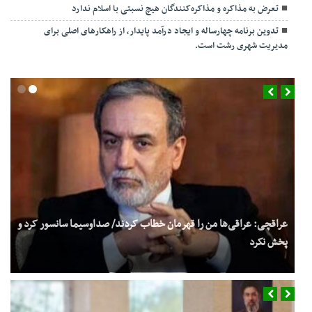
تعرض به مذاکره و مذاکره‌کنندگان هیچ نسبتی با اسلام ندارد
تدوین برنامه چهارساله و ایجاد درآمد پایدار، از راهکارهای اصلی برای
مدیریت شهری رشت است.
عراقچی: عراقی‌ها من را قهرمان خطاب کردند/ صداوسیما سانسور کرد و
پخش نکرد