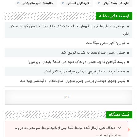
اداره کل ارشاد گیلان
خبرنگاران استانی
معاونت امور مطبوعاتی
نوشته های مشابه
عراقچی: عراقی‌ها من را قهرمان خطاب کردند/ صداوسیما سانسور کرد و پخش
نکرد
فوری/ اکبر عبدی درگذشت
جبلی، رئیس صداوسیما به شدت توبیخ شد
ریشه گیاهان تا چه عمقی در خاک نفوذ می کنند؟ رازهای زیرزمین!
حمله آمریکا به مقر نیروی دریایی سپاه در زیباکنار گیلان
رئیس‌جمهور خواستار بررسی جدی ماجرای سایت‌های «فردوسی‌پور» شد
ثبت دیدگاه
دیدگاه های ارسال شده توسط شما، پس از تایید توسط تیم مدیریت در وب
منتشر خواهد شد.