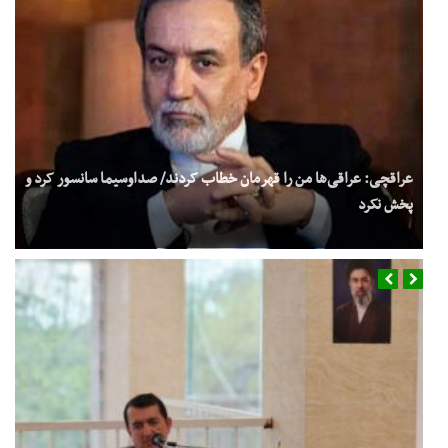
عراقچی: عراقی‌ها من را قهرمان خطاب کردند/ صداوسیما سانسور کرد و
پخش نکرد