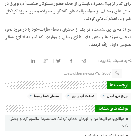
برای گذر از پیک مصرف تابستان از جمله حضور مسئولان صنعت آب و برق در
بخش های مختلف از جمله برنامه های گفتگو و خانواده محور، حوزه کودکان،
خبر و… اعلام آمادگی کردند.
در ادامه ی این نشست ، هر یک از حاضران ، نقطه نظرات خود را در مورد نحوه
انتخاب سوژه ها ، روش های اطلاع رسانی و مواردی که نیاز به اطلاع رسانی
عمومی دارد ، ارائه کردند .
به اشتراک بگذارید :
https://toktamnews.ir/?p=2057
برچسب ها
توزیع برق گیلان
صنعت آب و برق
مدیران صدا وسیما
نوشته های مشابه
عراقچی: عراقی‌ها من را قهرمان خطاب کردند/ صداوسیما سانسور کرد و پخش
نکرد
فوری/ اکبر عبدی درگذشت