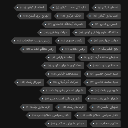
آسمان گیلان
اداره کل صمت گیلان
استاندار گیلان
(124)
(9)
(9)
استانداری گیلان
بانک مرکزی
توزیع برق گیلان
(10)
(19)
(32)
حسن روحانی
حضرت آیت‌الله خامنه‌ای
(15)
(12)
دانشگاه علوم پزشکی گیلان
دولت پزشکیان
(15)
(15)
دولت چهاردهم
رئیس جمهور
رئیس دولت اصلاحات
(13)
(13)
(10)
رفع فیلترینگ
رهبر انقلاب
رهبر معظم انقلاب
(17)
(15)
(17)
سازمان منطقه آزاد انزلی
سامانه بارشی
(9)
(9)
سخنگوی دولت
سخنگوی شورای نگهبان
(9)
(26)
سید حسن خمینی
سیدمحمد خاتمی
(12)
(15)
سید محمد خاتمی
شرکت گاز گیلان
شهردار رشت
(49)
(10)
(27)
شهرداری رشت
شورای اسلامی شهر رشت
(21)
(74)
شورای شهر رشت
شورای عالی امنیت ملی
(10)
(10)
شورای نگهبان
فرماندار رشت
فرمانداری رشت
(9)
(10)
(13)
فعال سیاسی اصلاح طلب
فعال سیاسی اصلاح‌طلب
(10)
(16)
قانون حجاب
مجلس شورای اسلامی
(10)
(12)