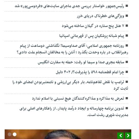
رئیس‌جمهور خواستار بررسی جدی ماجرای سایت‌های «فردوسی‌پور» شد
ویژگی‌های خطرناک دریای خزر
۷ هتل پنج ستاره در گیلان ساخته می‌شود
پیام شبانه پزشکیان پس از قهرمانی اسپانیا
روزنامه جمهوری اسلامی: آقای صداوسیما! نگذاشتی دوساعت از پیام
رهبرانقلاب در باره وحدت بگذرد ؛ آنتن را به مخالفان انسجام ملت دادی؟
سابقه مجری صدا و سیما لو رفت: حمله به سفارت انگلیس
چرا امام قطعنامه ۵۹۸ را پذیرفت؟/ ۲+۴ دلیل
ترامپ با نقض تفاهم‌نامه، بار دیگر بی‌ارزشی و نامعتبربودن امضای خود را
ثابت کرد
تعرض به مذاکره و مذاکره‌کنندگان هیچ نسبتی با اسلام ندارد
تدوین برنامه چهارساله و ایجاد درآمد پایدار، از راهکارهای اصلی برای
مدیریت شهری رشت است.