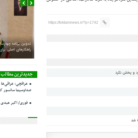
https://toktamnews.ir/?p=1742
تدوین برنامه چهارساله
راهکارهای اصلی بر
رد و پخش نکرد
جدیدترین مطالب
عراقچی: عراقی‌ها 
صداوسیما سانسور کر
فوری/ اکبر عبدی
» شد