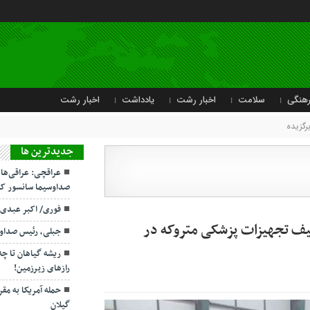
هنگی
سلامت
اخبار رشت
یادداشت
اخبار رشت
رگزیده
جديدترين ها
عراقچی: عراقی‌ها
صداوسیما سانسور کر
فوری/ اکبر عبدی
لیف تجهیزات پزشکی متروکه در
جبلی، رئیس صداو
ریشه گیاهان تا چ
رازهای زیرزمین!
حمله آمریکا به مقر
گیلان