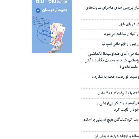
تار بررسی جدی ماجرای سایت‌های
ک دریای خزر
ن پس از قهرمانی اسپانیا
سلامی: آقای صداوسیما! نگذاشتی
انقلاب در باره وحدت بگذرد ؛ آنتن
م ملت دادی؟
 سیما لو رفت: حمله به سفارت
‌نامه، بار دیگر بی‌ارزشی و
ود را ثابت کرد
مذاکره‌کنندگان هیچ نسبتی با اسلام
اله و ایجاد درآمد پایدار، از