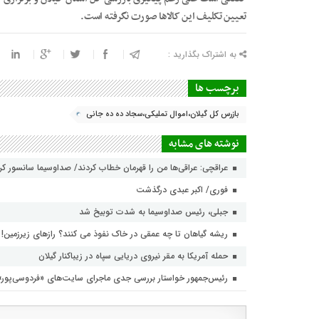
تعیین تکلیف این کالاها صورت نگرفته است.
به اشتراک بگذارید :
برچسب ها
بازرس کل گیلان،اموال تملیکی،سجاد ده ده جانی
نوشته های مشابه
عراقچی: عراقی‌ها من را قهرمان خطاب کردند/ صداوسیما سانسور ک
فوری/ اکبر عبدی درگذشت
جبلی، رئیس صداوسیما به شدت توبیخ شد
ریشه گیاهان تا چه عمقی در خاک نفوذ می کنند؟ رازهای زیرزمین!
حمله آمریکا به مقر نیروی دریایی سپاه در زیباکنار گیلان
رئیس‌جمهور خواستار بررسی جدی ماجرای سایت‌های «فردوسی‌پور