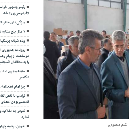
رئیس‌جمهور خواس
«فردوسی‌پور» شد
ویژگی‌های خطرنا
۷ هتل پنج ستاره در گیلان ساخته می‌شود
پیام شبانه پزشکیا
روزنامه جمهوری ا
دوساعت از پیام رهبر
را به مخالفان انسجا
سابقه مجری صدا و
انگلیس
چرا امام قطعنامه ۵۹۸ را پذیرفت؟/ ۲+۴ دلیل
ترامپ با نقض تفاهم
نامعتبربودن امضای خ
تعرض به مذاکره و 
ندارد
تکتم محمودی
تدوین برنامه چهارس