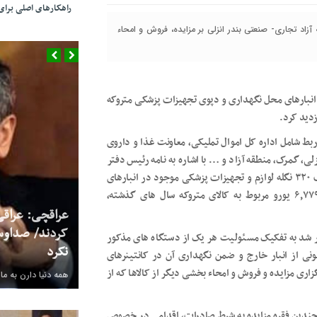
راهکارهای اصلی بر
 آزاد تجاری- صنعتی بندر انزلی بر مزایده، فروش و امحاء
 انبارهای محل نگهداری و دپوی تجهیزات پزشکی متروکه
زدید کرد.
ط شامل اداره کل اموال تملیکی، معاونت غذا و داروی
ی، گمرک، منطقه آزاد و … با اشاره به نامه رئیس دفتر
بازرسی امور ویژه سازمان بازرسی کل کشور مبنی بر تعیین تکلیف ۳۲۰ نگله لوازم و تجهیزات پزشکی موجود در انبارهای
سازمان منطقه آزاد تجاری _صنعتی بندر انزلی به ارزش ۶٫۷۷۹٫۵۴۱ یورو مربوط به کالای متروکه سال های گذشته،
عراقچی: عراقی
کردند/ صداوس
 شد به تفکیک مسئولیت هر یک از دستگاه های مذکور
نکرد
ا رعایت موازین قانونی از انبار خارج و ضمن نگهداری آن در کانتینرهای
ری مزایده و فروش و امحاء بخشی دیگر از کالاها که از
همه دنیا دارن به ما
 چندین فقره مزایده به شرط صادرات، اقدامی در خصوص