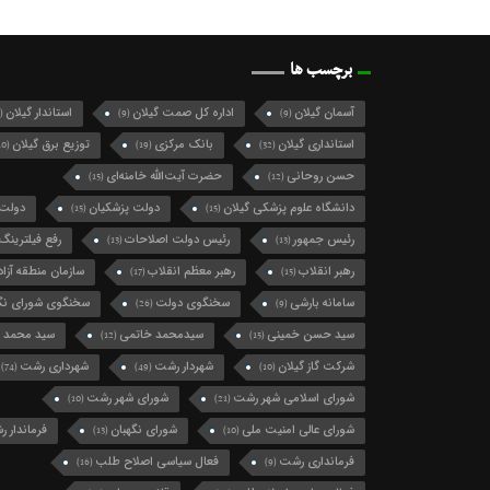
برچسب ها
آسمان گیلان
اداره کل صمت گیلان
استاندار گیلان
(124)
(9)
(9)
استانداری گیلان
بانک مرکزی
توزیع برق گیلان
(10)
(19)
(32)
حسن روحانی
حضرت آیت‌الله خامنه‌ای
(15)
(12)
دانشگاه علوم پزشکی گیلان
دولت پزشکیان
دولت 
(15)
(15)
رئیس جمهور
رئیس دولت اصلاحات
رفع فیلترینگ
(13)
(13)
رهبر انقلاب
رهبر معظم انقلاب
سازمان منطقه آزاد 
(17)
(15)
سامانه بارشی
سخنگوی دولت
سخنگوی شورای نگه
(26)
(9)
سید حسن خمینی
سیدمحمد خاتمی
سید محمد 
(12)
(15)
شرکت گاز گیلان
شهردار رشت
شهرداری رشت
(74)
(49)
(10)
شورای اسلامی شهر رشت
شورای شهر رشت
(10)
(21)
شورای عالی امنیت ملی
شورای نگهبان
فرماندار 
(13)
(10)
فرمانداری رشت
فعال سیاسی اصلاح طلب
(16)
(9)