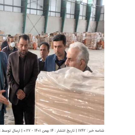
شناسه خبر : 1742 | تاریخ انتشار : 14 بهمن 1401 - 0:27 | ارسال توسط :