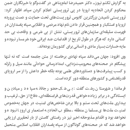
به گزارش تکتم نیوز،، دکتر حمیدرضا امام‌پناهی در گفت‌وگو با خبرنگاران ضمن
محکوم کردن اتحادیه اروپا در پی تروریستی اعلام کردن سپاه، اظهار کرد:
تروریستی نامیدن بزرگترین کابوس تروریست‌های تحت حمایت و دست پرورده
اروپا و استکبار و همچنین قرار دادن نام نهاد مردمی و انقلابی سپاه پاسداران در
فهرست سلیقه‌ای سازمان‌های تروریستی، نشان از بی شرمی و وقاحت بی حد
کسانی دارد که هرگز در طول تاریخ از اقدامات ضد ایرانی خود شرمسار نبوده و
مایه خسارات بسیار مادی و انسانی برای کشورمان بوده‌اند.
وی افزود: جهان می‌داند سپاه نهادی برخاسته از متن جامعه است که نه تنها
پیشگام در صحنه‌های محرومیت‌زدایی، امدادرسانی حوادثی مانند سیل و زلزله
و کسب پیشرفت‌ها و دستاوردهای علمی بوده بلکه خطر داعش را از سر اروپای
قدر‌ناشناس و کشورهای منطقه دور کرده است.
فرماندار شهرستان رشت گفت: بی شک حضور جانانه سپاه در میادین و
ایستادگی در برابر زیاده خواهی قدرت‌های فرامنطقه‌ای، دفاع از حق، ترغیب و
بیداری ملت‌های تحت ستم و بالا بردن شاخص‌های امنیت در جهان به‌خصوص
امنیت ملت‌های مسلمان منطقه، مطلوب اتحادیه استعماری اروپا نبوده و
نخواهد بود و اقدام مذبوحانه اخیر نیز در راستای کاستن از بار تحقیری ارزیابی
خواهد شد که در صحنه‌های گوناگون از سپاه پاسداران انقلاب اسلامی متحمل