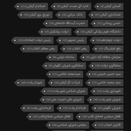
آسمان گیلان
اداره کل صمت گیلان
استاندار گیلان
(124)
(9)
(9)
استانداری گیلان
بانک مرکزی
توزیع برق گیلان
(10)
(19)
(32)
حسن روحانی
حضرت آیت‌الله خامنه‌ای
(15)
(12)
دانشگاه علوم پزشکی گیلان
دولت پزشکیان
(15)
(15)
دولت چهاردهم
رئیس جمهور
رئیس دولت اصلاحات
(13)
(13)
(10)
رفع فیلترینگ
رهبر انقلاب
رهبر معظم انقلاب
(17)
(15)
(17)
سازمان منطقه آزاد انزلی
سامانه بارشی
(9)
(9)
سخنگوی دولت
سخنگوی شورای نگهبان
(9)
(26)
سید حسن خمینی
سیدمحمد خاتمی
(12)
(15)
سید محمد خاتمی
شرکت گاز گیلان
شهردار رشت
(49)
(10)
(27)
شهرداری رشت
شورای اسلامی شهر رشت
(21)
(74)
شورای شهر رشت
شورای عالی امنیت ملی
(10)
(10)
شورای نگهبان
فرماندار رشت
فرمانداری رشت
(9)
(10)
(13)
فعال سیاسی اصلاح طلب
فعال سیاسی اصلاح‌طلب
(10)
(16)
قانون حجاب
مجلس شورای اسلامی
(10)
(12)