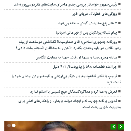
رئیس‌جمهور خواستار بررسی جدی ماجرای سایت‌های «فردوسی‌پور» شد
ویژگی‌های خطرناک دریای خزر
۷ هتل پنج ستاره در گیلان ساخته می‌شود
پیام شبانه پزشکیان پس از قهرمانی اسپانیا
روزنامه جمهوری اسلامی: آقای صداوسیما! نگذاشتی دوساعت از پیام
رهبرانقلاب در باره وحدت بگذرد ؛ آنتن را به مخالفان انسجام ملت دادی؟
سابقه مجری صدا و سیما لو رفت: حمله به سفارت انگلیس
چرا امام قطعنامه ۵۹۸ را پذیرفت؟/ ۲+۴ دلیل
ترامپ با نقض تفاهم‌نامه، بار دیگر بی‌ارزشی و نامعتبربودن امضای خود را
ثابت کرد
تعرض به مذاکره و مذاکره‌کنندگان هیچ نسبتی با اسلام ندارد
تدوین برنامه چهارساله و ایجاد درآمد پایدار، از راهکارهای اصلی برای
مدیریت شهری رشت است.