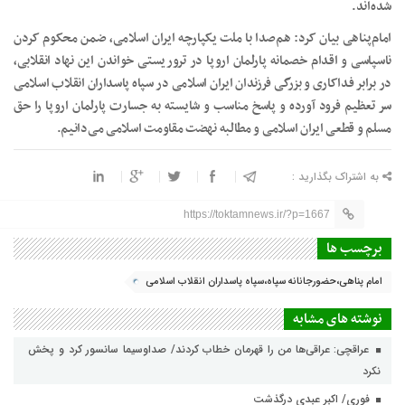
شده‌اند.
امام‌پناهی بیان کرد: هم‌صدا با ملت یکپارچه ایران اسلامی، ضمن محکوم کردن
ناسپاسی و اقدام خصمانه پارلمان اروپا در تروریستی خواندن این نهاد انقلابی،
در برابر فداکاری و بزرگی فرزندان ایران اسلامی در سپاه پاسداران انقلاب اسلامی
سر تعظیم فرود آورده و پاسخ مناسب و شایسته به جسارت پارلمان اروپا را حق
مسلم و قطعی ایران اسلامی و مطالبه نهضت مقاومت اسلامی می‌دانیم.
به اشتراک بگذارید :
https://toktamnews.ir/?p=1667
برچسب ها
امام پناهی،حضورجانانه سپاه،سپاه پاسداران انقلاب اسلامی
نوشته های مشابه
عراقچی: عراقی‌ها من را قهرمان خطاب کردند/ صداوسیما سانسور کرد و پخش
نکرد
فوری/ اکبر عبدی درگذشت