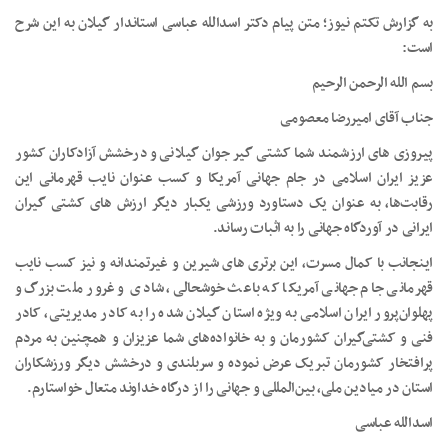
به گزارش تکتم نیوز؛ متن پیام دکتر اسدالله عباسی استاندار گیلان به این شرح
است:
بسم الله الرحمن الرحیم
جناب آقای امیررضا معصومی
پیروزی های ارزشمند شما کشتی گیر جوان گیلانی و درخشش آزادکاران کشور
عزیز ایران اسلامی در جام جهانی آمریکا و کسب عنوان نایب قهرمانی این
رقابت‌ها، به عنوان یک دستاورد ورزشی یکبار دیگر ارزش های کشتی گیران
ایرانی در آوردگاه جهانی را به اثبات رساند.
اینجانب با کمال مسرت، این برتری های شیرین و غیرتمندانه و نیز کسب نایب
قهرمانی جام جهانی آمریکا که باعث خوشحالی، شادی و غرور ملت بزرگ و
پهلوان‌پرور ایران اسلامی به ویژه استان گیلان شده را به کادر مدیریتی، کادر
فنی و کشتی‌گیران کشورمان و به خانواده‌های شما عزیزان و همچنین به مردم
پرافتخار کشورمان تبریک عرض نموده و سربلندی و درخشش دیگر ورزشکاران
استان در میادین ملی، بین‌المللی و جهانی را از درگاه خداوند متعال خواستارم.
اسدالله عباسی