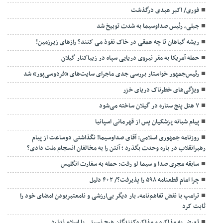
فوری/ اکبر عبدی درگذشت
جبلی، رئیس صداوسیما به شدت توبیخ شد
ریشه گیاهان تا چه عمقی در خاک نفوذ می کنند؟ رازهای زیرزمین!
حمله آمریکا به مقر نیروی دریایی سپاه در زیباکنار گیلان
رئیس‌جمهور خواستار بررسی جدی ماجرای سایت‌های «فردوسی‌پور» شد
ویژگی‌های خطرناک دریای خزر
۷ هتل پنج ستاره در گیلان ساخته می‌شود
پیام شبانه پزشکیان پس از قهرمانی اسپانیا
روزنامه جمهوری اسلامی: آقای صداوسیما! نگذاشتی دوساعت از پیام
رهبرانقلاب در باره وحدت بگذرد ؛ آنتن را به مخالفان انسجام ملت دادی؟
سابقه مجری صدا و سیما لو رفت: حمله به سفارت انگلیس
چرا امام قطعنامه ۵۹۸ را پذیرفت؟/ ۲+۴ دلیل
ترامپ با نقض تفاهم‌نامه، بار دیگر بی‌ارزشی و نامعتبربودن امضای خود را
ثابت کرد
تعرض به مذاکره و مذاکره‌کنندگان هیچ نسبتی با اسلام ندارد