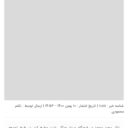
شناسه خبر : 1088 | تاریخ انتشار : 10 بهمن 1400 - 14:53 | ارسال توسط :
تکتم
محمودی
دکتر سعید محمد در فرودگاه سردار جنگل رشت مطرح کرد: در طرح توسعه