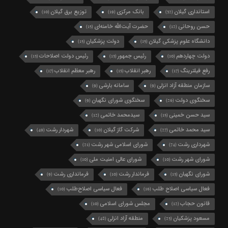
استانداری گیلان
بانک مرکزی
توزیع برق گیلان
(10)
(19)
(32)
حسن روحانی
حضرت آیت‌الله خامنه‌ای
(15)
(12)
دانشگاه علوم پزشکی گیلان
دولت پزشکیان
(15)
(15)
دولت چهاردهم
رئیس جمهور
رئیس دولت اصلاحات
(13)
(13)
(10)
رفع فیلترینگ
رهبر انقلاب
رهبر معظم انقلاب
(17)
(15)
(17)
سازمان منطقه آزاد انزلی
سامانه بارشی
(9)
(9)
سخنگوی دولت
سخنگوی شورای نگهبان
(9)
(26)
سید حسن خمینی
سیدمحمد خاتمی
(12)
(15)
سید محمد خاتمی
شرکت گاز گیلان
شهردار رشت
(49)
(10)
(27)
شهرداری رشت
شورای اسلامی شهر رشت
(21)
(74)
شورای شهر رشت
شورای عالی امنیت ملی
(10)
(10)
شورای نگهبان
فرماندار رشت
فرمانداری رشت
(9)
(10)
(13)
فعال سیاسی اصلاح طلب
فعال سیاسی اصلاح‌طلب
(10)
(16)
قانون حجاب
مجلس شورای اسلامی
(10)
(12)
مسعود پزشکیان
منطقه آزاد انزلی
(48)
(23)