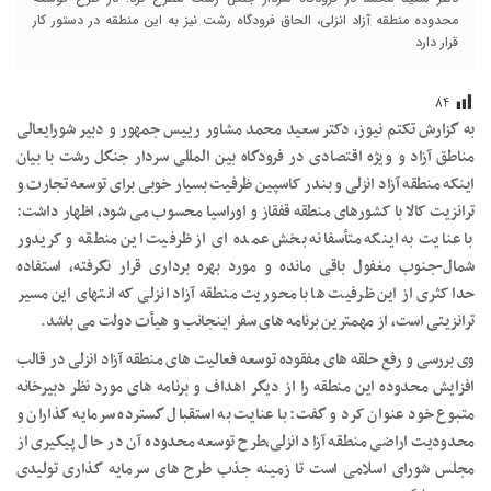
محدوده منطقه آزاد انزلی، الحاق فرودگاه رشت نیز به این منطقه در دستور کار
قرار دارد
۸۴
به گزارش تکتم نیوز، دکتر سعید محمد مشاور رییس جمهور و دبیر شورایعالی
مناطق آزاد و ویژه اقتصادی در فرودگاه بین المللی سردار جنگل رشت با بیان
اینکه منطقه آزاد انزلی و بندر کاسپین ظرفیت بسیار خوبی برای توسعه تجارت و
ترانزیت کالا با کشورهای منطقه قفقاز و اوراسیا محسوب می شود، اظهار داشت:
با عنایت به اینکه متأسفانه بخش عمده ای از ظرفیت این منطقه و کریدور
شمال-جنوب مغفول باقی مانده و مورد بهره برداری قرار نگرفته، استفاده
حداکثری از این ظرفیت ها با محوریت منطقه آزاد انزلی که انتهای این مسیر
ترانزیتی است، از مهمترین برنامه های سفر اینجانب و هیأت دولت می باشد.
وی بررسی و رفع حلقه های مفقوده توسعه فعالیت های منطقه آزاد انزلی در قالب
افزایش محدوده این منطقه را از دیگر اهداف و برنامه های مورد نظر دبیرخانه
متبوع خود عنوان کرد و گفت: با عنایت به استقبال گسترده سرمایه گذاران و
محدودیت اراضی منطقه آزاد انزلی،طرح توسعه محدوده آن در حال پیگیری از
مجلس شورای اسلامی است تا زمینه جذب طرح های سرمایه گذاری تولیدی