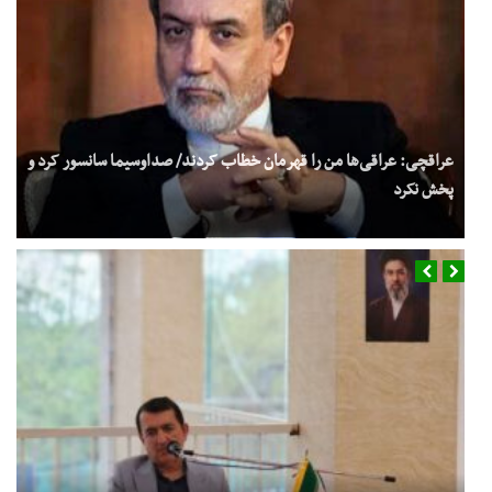
عراقچی: عراقی‌ها من را قهرمان خطاب کردند/ صداوسیما سانسور کرد و
پخش نکرد