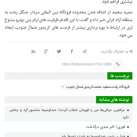
بیشتری فرآهم شود.
سعید محمد از اضافه شدن محدوده فرودگاه بین المللی سردار جنگل رشت به
منطقه آزاد انزلی خبر داد و گفت: با این اقدام ظرفیت های ترانزیتی بهترو متنوع
تری در ارتباط با بهره برداری بیشتر از فرصت های کریدور شمال جنوب، ایجاد
می شود.
به اشتراک بگذارید :
https://toktamnews.ir/?p=1088
برچسب ها
فرودگاه رشت،سعید محمد،کریدور شمال جنوب
نوشته های مشابه
عراقچی: عراقی‌ها من را قهرمان خطاب کردند/ صداوسیما سانسور کرد و پخش
نکرد
فوری/ اکبر عبدی درگذشت
جبلی، رئیس صداوسیما به شدت توبیخ شد