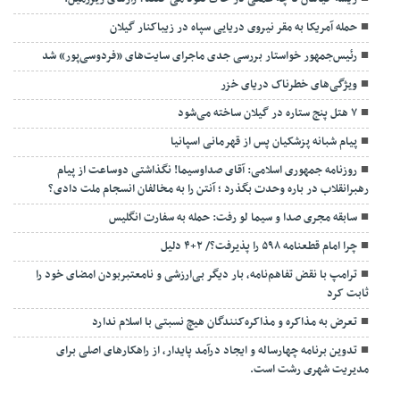
حمله آمریکا به مقر نیروی دریایی سپاه در زیباکنار گیلان
رئیس‌جمهور خواستار بررسی جدی ماجرای سایت‌های «فردوسی‌پور» شد
ویژگی‌های خطرناک دریای خزر
۷ هتل پنج ستاره در گیلان ساخته می‌شود
پیام شبانه پزشکیان پس از قهرمانی اسپانیا
روزنامه جمهوری اسلامی: آقای صداوسیما! نگذاشتی دوساعت از پیام
رهبرانقلاب در باره وحدت بگذرد ؛ آنتن را به مخالفان انسجام ملت دادی؟
سابقه مجری صدا و سیما لو رفت: حمله به سفارت انگلیس
چرا امام قطعنامه ۵۹۸ را پذیرفت؟/ ۲+۴ دلیل
ترامپ با نقض تفاهم‌نامه، بار دیگر بی‌ارزشی و نامعتبربودن امضای خود را
ثابت کرد
تعرض به مذاکره و مذاکره‌کنندگان هیچ نسبتی با اسلام ندارد
تدوین برنامه چهارساله و ایجاد درآمد پایدار، از راهکارهای اصلی برای
مدیریت شهری رشت است.