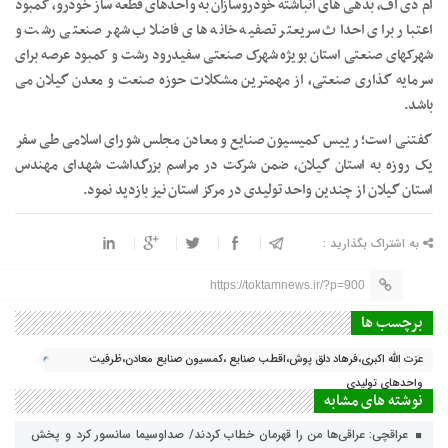
ام دی اف، بدهی های انباشته خودروسازان به واحدهای قطعه ساز خودرو، کمبود
اعتبار برای احداث سریعتر تصفیه خانه های فاضلاب شهر صنعتی رشت و
شهرکهای صنعتی استان بویژه شهرک صنعتی سفیدرود رشت و کمبود عرصه برای
سرمایه گذاری صنعتی، از مهمترین مشکلات حوزه صنعت و معدن گیلان می
باشد.
گفتنی است؛ رییس کمیسیون صنایع و معادن مجلس شورای اسلامی طی سفر
یک روزه به استان گیلان، ضمن شرکت در مراسم بزرگداشت شهدای مهندس
استان گیلان از چندین واحد تولیدی در مرکز استان نیز بازدید نمود.
به اشتراک بگذارید :
https://toktamnews.ir/?p=900
برچسب ها
عزت الله اکبری،فرهاد دلق پوش،اقطب صنایع ،کمسیون صنایع معادن،ظرفیت
واحدهای تولیدی
نوشته های مشابه
عراقچی: عراقی‌ها من را قهرمان خطاب کردند/ صداوسیما سانسور کرد و پخش