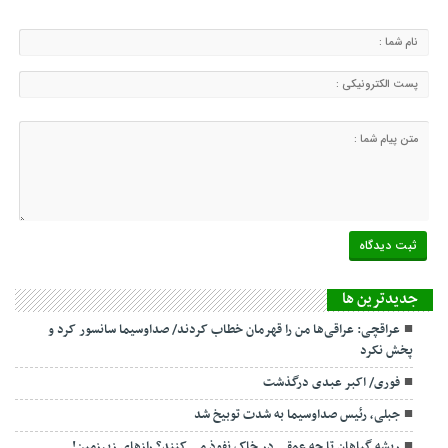
جديدترين ها
عراقچی: عراقی‌ها من را قهرمان خطاب کردند/ صداوسیما سانسور کرد و
پخش نکرد
فوری/ اکبر عبدی درگذشت
جبلی، رئیس صداوسیما به شدت توبیخ شد
ریشه گیاهان تا چه عمقی در خاک نفوذ می کنند؟ رازهای زیرزمین!