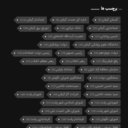
برچسب ها
آسمان گیلان
اداره کل صمت گیلان
استاندار گیلان
(124)
(9)
(9)
استانداری گیلان
بانک مرکزی
توزیع برق گیلان
(10)
(19)
(32)
حسن روحانی
حضرت آیت‌الله خامنه‌ای
(15)
(12)
دانشگاه علوم پزشکی گیلان
دولت پزشکیان
(15)
(15)
دولت چهاردهم
رئیس جمهور
رئیس دولت اصلاحات
(13)
(13)
(10)
رفع فیلترینگ
رهبر انقلاب
رهبر معظم انقلاب
(17)
(15)
(17)
سازمان منطقه آزاد انزلی
سامانه بارشی
(9)
(9)
سخنگوی دولت
سخنگوی شورای نگهبان
(9)
(26)
سید حسن خمینی
سیدمحمد خاتمی
(12)
(15)
سید محمد خاتمی
شرکت گاز گیلان
شهردار رشت
(49)
(10)
(27)
شهرداری رشت
شورای اسلامی شهر رشت
(21)
(74)
شورای شهر رشت
شورای عالی امنیت ملی
(10)
(10)
شورای نگهبان
فرماندار رشت
فرمانداری رشت
(9)
(10)
(13)
فعال سیاسی اصلاح طلب
فعال سیاسی اصلاح‌طلب
(10)
(16)