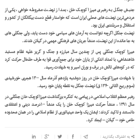
جنبش جنگل به رهبری میرزا کوچک خان، بعد از نهضت مشروطه خواهی، یکی از
مردمی‌ترین نهضت های محلی ایران است که خواستار قطع دست بیگانگان از کشور و
استقلال و سربلندی ایران بود.
نهضت جنگل اگرچه نتوانست به آرمان های سیاسی خود دست یابد، ولی جنگلی های
به جا مانده از این نهضت، منشأ جریان های فرهنگی مهمی در گیلان شدند.
میرزا کوچک جنگلی پس از چندین سال مبارزه و جنگ و گریز علیه نظام مستبد
شاهنشاهی، با تعداد اندکی از یاران خود برای جمع‌آوری قوا به طرف خلخال حرکت کرد
که در کوه‌های تالش در برف و بوران اسیر و به شهادت رسید.
با شهادت میرزاکوچک خان در روز دوشنبه یازدهم آذرماه سال ۱۳۰۰ هجری خورشیدی
(سوم ربیع الثانی ۱۳۴۰ ق) نهضت جنگل به نقطه پایان خود رسید.
رهبر معظم انقلاب اسلامی در پیامی به کنگره بزرگداشت میرزاکوچک خان جنگلی در
سال ۱۳۹۱ ، منشأ حرکت میرزا کوچک خان را یک منشأ ۱۰۰درصد دینی و اعتقادی
دانستند و تاکید کردند: ایشان یک واحد مینیاتوری از نظام اسلامی را در همان محدوده
خاص خود – گیلان – ایجاد کرد.
به اشتراک بگذارید :