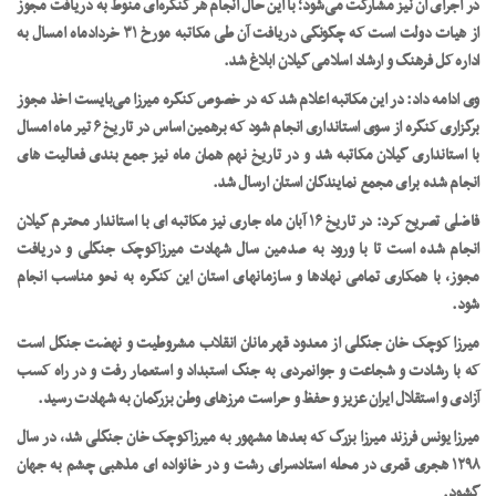
در اجرای آن نیز مشارکت می‌شود؛ با این حال انجام هر کنگره‌ای منوط به دریافت مجوز
از هیات دولت است که چگونگی دریافت آن طی مکاتبه مورخ ۳۱ خردادماه امسال به
اداره کل فرهنگ و ارشاد اسلامی گیلان ابلاغ شد.
وی ادامه داد: در این مکاتبه اعلام شد که در خصوص کنگره میرزا می‌بایست اخذ مجوز
برگزاری کنگره از سوی استانداری انجام شود که برهمین اساس در تاریخ ۶ تیر ماه امسال
با استانداری گیلان مکاتبه شد و در تاریخ نهم همان ماه نیز جمع بندی فعالیت های
انجام شده برای مجمع نمایندگان استان ارسال شد.
فاضلی تصریح کرد: در تاریخ ۱۶ آبان ماه جاری نیز مکاتبه ای با استاندار محترم گیلان
انجام شده است تا با ورود به صدمین سال شهادت میرزاکوچک جنگلی و دریافت
مجوز، با همکاری تمامی نهادها و سازمانهای استان این کنگره به نحو مناسب انجام
شود.
میرزا کوچک خان جنگلی از معدود قهرمانان انقلاب مشروطیت و نهضت جنگل است
که با رشادت و شجاعت و جوانمردی به جنگ استبداد و استعمار رفت و در راه کسب
آزادی و استقلال ایران عزیز و حفظ و حراست مرزهای وطن بزرگمان به شهادت رسید.
میرزا یونس فرزند میرزا بزرگ که بعدها مشهور به میرزاکوچک خان جنگلی شد، در سال
۱۲۹۸ هجری قمری در محله استادسرای رشت و در خانواده ای مذهبی چشم به جهان
گشود.