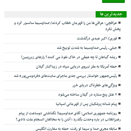
جديدترين ها
عراقچی: عراقی‌ها من را قهرمان خطاب کردند/ صداوسیما سانسور کرد و
پخش نکرد
فوری/ اکبر عبدی درگذشت
جبلی، رئیس صداوسیما به شدت توبیخ شد
ریشه گیاهان تا چه عمقی در خاک نفوذ می کنند؟ رازهای زیرزمین!
حمله آمریکا به مقر نیروی دریایی سپاه در زیباکنار گیلان
رئیس‌جمهور خواستار بررسی جدی ماجرای سایت‌های «فردوسی‌پور» شد
ویژگی‌های خطرناک دریای خزر
۷ هتل پنج ستاره در گیلان ساخته می‌شود
پیام شبانه پزشکیان پس از قهرمانی اسپانیا
روزنامه جمهوری اسلامی: آقای صداوسیما! نگذاشتی دوساعت از پیام
رهبرانقلاب در باره وحدت بگذرد ؛ آنتن را به مخالفان انسجام ملت دادی؟
سابقه مجری صدا و سیما لو رفت: حمله به سفارت انگلیس