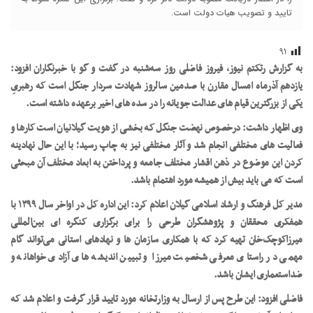
تایید و تصویب هیات دولت است.
۹۱
به
گزارش رتکتم نیوز، فیروز فاضلی روز سه‌شنبه در گفت و گو با خبرنگاران افزود:
یازدهم آذرماه امسال مقارن با صدمین سالروز شهادت سردار جنگل است که رهبریِ
یکی از بزرگترین قیام های عدالت جویانه را در سده های اخیر برعهده داشته است.
وی اظهار داشت:‌ درخصوص نهضت جنگل که بخشی از هویت گیلانیان است کارها و
فعالیت های مختلفی انجام شد و آثار مختلفی نیز به چاپ رسید؛ با این حال نهادینه
کردن این موضوع در ذهن اقشار مختلف جامعه و پرداختن به ابعاد مختلف آن مبحثی
است که می باید بیش از همیشه مورد اهتمام باشد.
مدیر کل فرهنگ و ارشاد اسلامی گیلان اعلام کرد: این اداره کل در اواخر سال ۱۳۹۹ با
همفکری محققان و پژوهشگران طرحی را برای برگزاری کنگره ای بین‌المللی
میرزاکوچک‌خان تهیه کرد که با همکاری سازمان ها و نهادهای استانی می‌تواند گام
مهمی در راستای معرفی شخصیت میرزا و تبیین اندیشه های آزادی خواهانه و
ضداستعماری ایشان باشد.
فاضلی افزود: این طرح پس از ارسال به وزارتخانه مورد تایید قرار گرفت و اعلام شد که