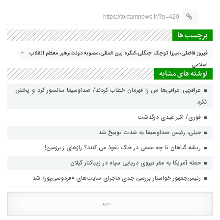
https://toktamnews.ir/?p=420
برچسب ها
فیروز فاضلی،میرزا کوچک جنگلی،کنگره بین المللی،مصوبه دولت،رهبر معظم انقلاب
اسلامی
نوشته های مشابه
عراقچی: عراقی‌ها من را قهرمان خطاب کردند/ صداوسیما سانسور کرد و پخش
نکرد
فوری/ اکبر عبدی درگذشت
جبلی، رئیس صداوسیما به شدت توبیخ شد
ریشه گیاهان تا چه عمقی در خاک نفوذ می کنند؟ رازهای زیرزمین!
حمله آمریکا به مقر نیروی دریایی سپاه در زیباکنار گیلان
رئیس‌جمهور خواستار بررسی جدی ماجرای سایت‌های «فردوسی‌پور» شد