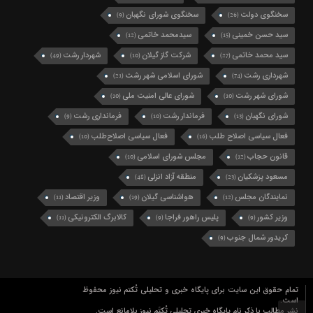
سخنگوی دولت
سخنگوی شورای نگهبان
(9)
(26)
سید حسن خمینی
سیدمحمد خاتمی
(12)
(15)
سید محمد خاتمی
شرکت گاز گیلان
شهردار رشت
(49)
(10)
(27)
شهرداری رشت
شورای اسلامی شهر رشت
(21)
(74)
شورای شهر رشت
شورای عالی امنیت ملی
(10)
(10)
شورای نگهبان
فرماندار رشت
فرمانداری رشت
(9)
(10)
(13)
فعال سیاسی اصلاح طلب
فعال سیاسی اصلاح‌طلب
(10)
(16)
قانون حجاب
مجلس شورای اسلامی
(10)
(12)
مسعود پزشکیان
منطقه آزاد انزلی
(48)
(23)
نمایندگان مجلس
هواشناسی گیلان
وزیر اقتصاد
(11)
(19)
(12)
وزیر کشور
پلیس راهور فراجا
کالابرگ الکترونیکی
(11)
(9)
(9)
کریدور شمال جنوب
(9)
تمام حقوق این سایت برای پایگاه خبری و تحلیلی تُکتم نیوز محفوظ
است.
نشر مطالب با ذکر نام پایگاه خبری تحلیلی تُکتَم نیوز بلامانع است.