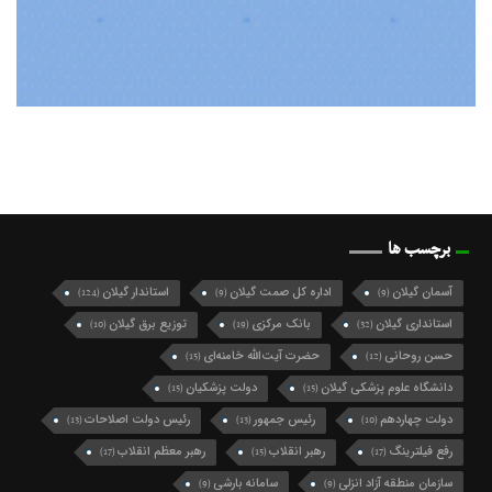
برچسب ها
آسمان گیلان
اداره کل صمت گیلان
استاندار گیلان
(124)
(9)
(9)
استانداری گیلان
بانک مرکزی
توزیع برق گیلان
(10)
(19)
(32)
حسن روحانی
حضرت آیت‌الله خامنه‌ای
(15)
(12)
دانشگاه علوم پزشکی گیلان
دولت پزشکیان
(15)
(15)
دولت چهاردهم
رئیس جمهور
رئیس دولت اصلاحات
(13)
(13)
(10)
رفع فیلترینگ
رهبر انقلاب
رهبر معظم انقلاب
(17)
(15)
(17)
سازمان منطقه آزاد انزلی
سامانه بارشی
(9)
(9)