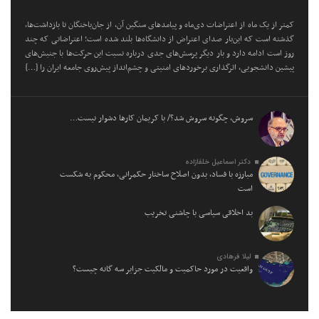
کمتر از یک ماه از اعتراضات دی‌ماه و پیامد‌های سنگین آن، از جان‌باختگان تا بازداشت‌ها،
گذشته است که این‌بار صدای اعتراض از دانشگاه‌ها بلند شده است؛ اعتراضاتی که چند
روز است ادامه دارد و بار دیگر پرسش‌های جدی درباره نسبت این حرکت‌ها با جنبش‌های
پیشین دانشجویی، اثرگذاری برخورد‌های امنیتی و چشم‌انداز پیش‌روی جامعه ایران را […]
سروش، چگونه سروش شد؟/ با کریمان کارها دشوار نیست…
دکتر اسماعیل خلفازاده
مبارزه با فساد، بدون اصلاح ساختار حکمرانی، محکوم به شکست
است
بد اخلاقی سیاسی با چاشنی تخریب
لیلا فرهادی
واقعیت در مورد حاکمیت و مالکیت جزایر سه گانه چیست؟