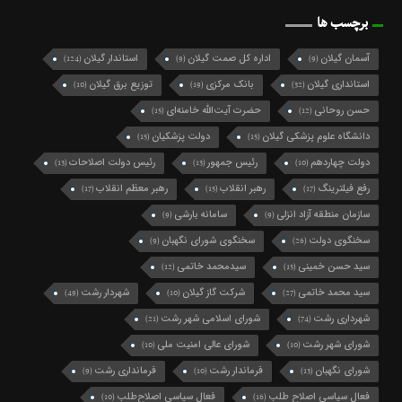
برچسب ها
آسمان گیلان
اداره کل صمت گیلان
استاندار گیلان
(124)
(9)
(9)
استانداری گیلان
بانک مرکزی
توزیع برق گیلان
(10)
(19)
(32)
حسن روحانی
حضرت آیت‌الله خامنه‌ای
(15)
(12)
دانشگاه علوم پزشکی گیلان
دولت پزشکیان
(15)
(15)
دولت چهاردهم
رئیس جمهور
رئیس دولت اصلاحات
(13)
(13)
(10)
رفع فیلترینگ
رهبر انقلاب
رهبر معظم انقلاب
(17)
(15)
(17)
سازمان منطقه آزاد انزلی
سامانه بارشی
(9)
(9)
سخنگوی دولت
سخنگوی شورای نگهبان
(9)
(26)
سید حسن خمینی
سیدمحمد خاتمی
(12)
(15)
سید محمد خاتمی
شرکت گاز گیلان
شهردار رشت
(49)
(10)
(27)
شهرداری رشت
شورای اسلامی شهر رشت
(21)
(74)
شورای شهر رشت
شورای عالی امنیت ملی
(10)
(10)
شورای نگهبان
فرماندار رشت
فرمانداری رشت
(9)
(10)
(13)
فعال سیاسی اصلاح طلب
فعال سیاسی اصلاح‌طلب
(10)
(16)