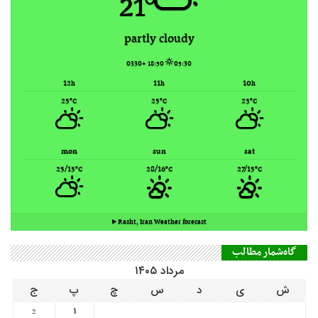
21°
partly cloudy
18:50 +0330
05:30
12
11
10
h
h
h
25
25
23
°C
°C
°C
mon
sun
sat
25/15
28/16
27/15
°C
°C
°C
Rasht, Iran ▸
Weather forecast
گاه‌شمار مطالب
مرداد ۱۴۰۵
ش
ی
د
س
چ
پ
ج
1
2