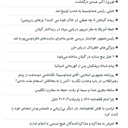
فوری/ اکبر عبدی درگذشت
جبلی، رئیس صداوسیما به شدت توبیخ شد
ریشه گیاهان تا چه عمقی در خاک نفوذ می کنند؟ رازهای زیرزمین!
حمله آمریکا به مقر نیروی دریایی سپاه در زیباکنار گیلان
رئیس‌جمهور خواستار بررسی جدی ماجرای سایت‌های «فردوسی‌پور» شد
ویژگی‌های خطرناک دریای خزر
۷ هتل پنج ستاره در گیلان ساخته می‌شود
پیام شبانه پزشکیان پس از قهرمانی اسپانیا
روزنامه جمهوری اسلامی: آقای صداوسیما! نگذاشتی دوساعت از پیام
رهبرانقلاب در باره وحدت بگذرد ؛ آنتن را به مخالفان انسجام ملت دادی؟
سابقه مجری صدا و سیما لو رفت: حمله به سفارت انگلیس
چرا امام قطعنامه ۵۹۸ را پذیرفت؟/ ۲+۴ دلیل
ترامپ با نقض تفاهم‌نامه، بار دیگر بی‌ارزشی و نامعتبربودن امضای خود را
ثابت کرد
تعرض به مذاکره و مذاکره‌کنندگان هیچ نسبتی با اسلام ندارد