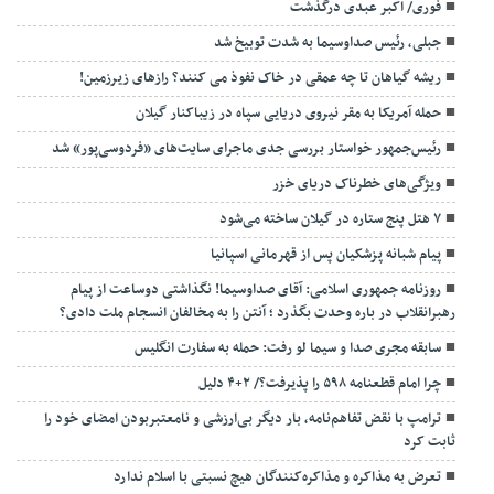
فوری/ اکبر عبدی درگذشت
جبلی، رئیس صداوسیما به شدت توبیخ شد
ریشه گیاهان تا چه عمقی در خاک نفوذ می کنند؟ رازهای زیرزمین!
حمله آمریکا به مقر نیروی دریایی سپاه در زیباکنار گیلان
رئیس‌جمهور خواستار بررسی جدی ماجرای سایت‌های «فردوسی‌پور» شد
ویژگی‌های خطرناک دریای خزر
۷ هتل پنج ستاره در گیلان ساخته می‌شود
پیام شبانه پزشکیان پس از قهرمانی اسپانیا
روزنامه جمهوری اسلامی: آقای صداوسیما! نگذاشتی دوساعت از پیام
رهبرانقلاب در باره وحدت بگذرد ؛ آنتن را به مخالفان انسجام ملت دادی؟
سابقه مجری صدا و سیما لو رفت: حمله به سفارت انگلیس
چرا امام قطعنامه ۵۹۸ را پذیرفت؟/ ۲+۴ دلیل
ترامپ با نقض تفاهم‌نامه، بار دیگر بی‌ارزشی و نامعتبربودن امضای خود را
ثابت کرد
تعرض به مذاکره و مذاکره‌کنندگان هیچ نسبتی با اسلام ندارد