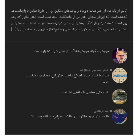
کمتر از یک ماه از اعتراضات دی‌ماه و پیامد‌های سنگین آن، از جان‌باختگان تا بازداشت‌ها،
گذشته است که این‌بار صدای اعتراض از دانشگاه‌ها بلند شده است؛ اعتراضاتی که چند
روز است ادامه دارد و بار دیگر پرسش‌های جدی درباره نسبت این حرکت‌ها با جنبش‌های
پیشین دانشجویی، اثرگذاری برخورد‌های امنیتی و چشم‌انداز پیش‌روی جامعه ایران را […]
سروش، چگونه سروش شد؟/ با کریمان کارها دشوار نیست…
دکتر اسماعیل خلفازاده
مبارزه با فساد، بدون اصلاح ساختار حکمرانی، محکوم به شکست
است
بد اخلاقی سیاسی با چاشنی تخریب
لیلا فرهادی
واقعیت در مورد حاکمیت و مالکیت جزایر سه گانه چیست؟