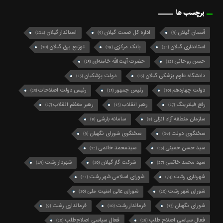
برچسب ها
آسمان گیلان
اداره کل صمت گیلان
استاندار گیلان
(124)
(9)
(9)
استانداری گیلان
بانک مرکزی
توزیع برق گیلان
(10)
(19)
(32)
حسن روحانی
حضرت آیت‌الله خامنه‌ای
(15)
(12)
دانشگاه علوم پزشکی گیلان
دولت پزشکیان
(15)
(15)
دولت چهاردهم
رئیس جمهور
رئیس دولت اصلاحات
(13)
(13)
(10)
رفع فیلترینگ
رهبر انقلاب
رهبر معظم انقلاب
(17)
(15)
(17)
سازمان منطقه آزاد انزلی
سامانه بارشی
(9)
(9)
سخنگوی دولت
سخنگوی شورای نگهبان
(9)
(26)
سید حسن خمینی
سیدمحمد خاتمی
(12)
(15)
سید محمد خاتمی
شرکت گاز گیلان
شهردار رشت
(49)
(10)
(27)
شهرداری رشت
شورای اسلامی شهر رشت
(21)
(74)
شورای شهر رشت
شورای عالی امنیت ملی
(10)
(10)
شورای نگهبان
فرماندار رشت
فرمانداری رشت
(9)
(10)
(13)
فعال سیاسی اصلاح طلب
فعال سیاسی اصلاح‌طلب
(10)
(16)