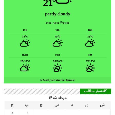
21°
partly cloudy
18:50 +0330
05:30
12
11
10
h
h
h
25
25
23
°C
°C
°C
mon
sun
sat
25/15
28/16
27/15
°C
°C
°C
Rasht, Iran ▸
Weather forecast
گاه‌شمار مطالب
مرداد ۱۴۰۵
ش
ی
د
س
چ
پ
ج
1
2