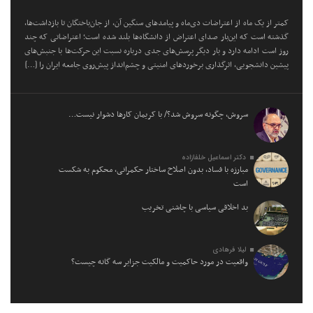
کمتر از یک ماه از اعتراضات دی‌ماه و پیامد‌های سنگین آن، از جان‌باختگان تا بازداشت‌ها،
گذشته است که این‌بار صدای اعتراض از دانشگاه‌ها بلند شده است؛ اعتراضاتی که چند
روز است ادامه دارد و بار دیگر پرسش‌های جدی درباره نسبت این حرکت‌ها با جنبش‌های
پیشین دانشجویی، اثرگذاری برخورد‌های امنیتی و چشم‌انداز پیش‌روی جامعه ایران را […]
سروش، چگونه سروش شد؟/ با کریمان کارها دشوار نیست…
دکتر اسماعیل خلفازاده
مبارزه با فساد، بدون اصلاح ساختار حکمرانی، محکوم به شکست
است
بد اخلاقی سیاسی با چاشنی تخریب
لیلا فرهادی
واقعیت در مورد حاکمیت و مالکیت جزایر سه گانه چیست؟