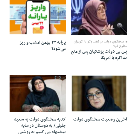
24 بهمن 1403
21 بهمن 1403
یارانه ۲۲ بهمن امشب واریز
سخنگوی دولت در گفت‌وگو با اکویران
مطرح کرد:
می‌شود؟
پلن بی دولت پزشکیان پس از منع
مذاکره با آمریکا
02 بهمن 1403
21 آذر 1403
آخرین وضعیت سخنگوی دولت
کنایه سخنگوی دولت به سعید
جلیلی/ به دوستان در سایه
پیشنهاد می کنیم به روشنی