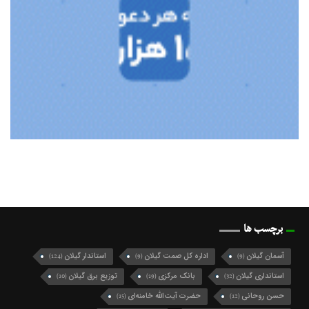
برچسب ها
آسمان گیلان
اداره کل صمت گیلان
استاندار گیلان
(124)
(9)
(9)
استانداری گیلان
بانک مرکزی
توزیع برق گیلان
(10)
(19)
(32)
حسن روحانی
حضرت آیت‌الله خامنه‌ای
(15)
(12)
دانشگاه علوم پزشکی گیلان
دولت پزشکیان
(15)
(15)
دولت چهاردهم
رئیس جمهور
رئیس دولت اصلاحات
(13)
(13)
(10)
رفع فیلترینگ
رهبر انقلاب
رهبر معظم انقلاب
(17)
(15)
(17)
سازمان منطقه آزاد انزلی
سامانه بارشی
(9)
(9)
سخنگوی دولت
سخنگوی شورای نگهبان
(9)
(26)