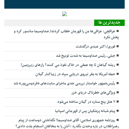
جديدترين ها
عراقچی: عراقی‌ها من را قهرمان خطاب کردند/ صداوسیما سانسور کرد و
پخش نکرد
فوری/ اکبر عبدی درگذشت
جبلی، رئیس صداوسیما به شدت توبیخ شد
ریشه گیاهان تا چه عمقی در خاک نفوذ می کنند؟ رازهای زیرزمین!
حمله آمریکا به مقر نیروی دریایی سپاه در زیباکنار گیلان
رئیس‌جمهور خواستار بررسی جدی ماجرای سایت‌های «فردوسی‌پور» شد
ویژگی‌های خطرناک دریای خزر
۷ هتل پنج ستاره در گیلان ساخته می‌شود
پیام شبانه پزشکیان پس از قهرمانی اسپانیا
روزنامه جمهوری اسلامی: آقای صداوسیما! نگذاشتی دوساعت از پیام
رهبرانقلاب در باره وحدت بگذرد ؛ آنتن را به مخالفان انسجام ملت دادی؟