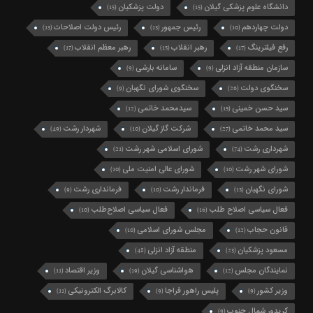
سید حسن خمینی
سیدمحمد خاتمی
(12)
(15)
سید محمد خاتمی
شرکت گاز گیلان
شهردار رشت
(49)
(10)
(27)
شهرداری رشت
شورای اسلامی شهر رشت
(21)
(74)
شورای شهر رشت
شورای عالی امنیت ملی
(10)
(10)
شورای نگهبان
فرماندار رشت
فرمانداری رشت
(9)
(10)
(13)
فعال سیاسی اصلاح طلب
فعال سیاسی اصلاح‌طلب
(10)
(16)
قانون حجاب
مجلس شورای اسلامی
(10)
(12)
مسعود پزشکیان
منطقه آزاد انزلی
(48)
(23)
نمایندگان مجلس
هواشناسی گیلان
وزیر اقتصاد
(11)
(19)
(12)
وزیر کشور
پلیس راهور فراجا
کالابرگ الکترونیکی
(11)
(9)
(9)
کریدور شمال جنوب
(9)
تمام حقوق این سایت برای پایگاه خبری و تحلیلی تُکتم نیوز محفوظ
است.
نشر مطالب با ذکر نام پایگاه خبری تحلیلی تُکتَم نیوز بلامانع است.
گیل‌نویس
طراحی سایت :