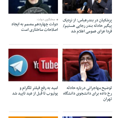
08 اردیبهشت 1404
07 فروردین 1404
پزشکیان در بندرعباس: از نزدیک
سخنگوی دولت:
دولت چهاردهم مصمم به ایجاد
پیگیر حادثه بندر رجایی هستیم/
اصلاحات ساختاری است
فردا عزای عمومی اعلام شد
26 بهمن 1403
25 بهمن 1403
توضیح مهاجرانی درباره حادثه
امید به رفع فیلتر تلگرام و
رخ داده برای دانشجوی دانشگاه
یوتیوب تا قبل از عید تایید شد
تهران