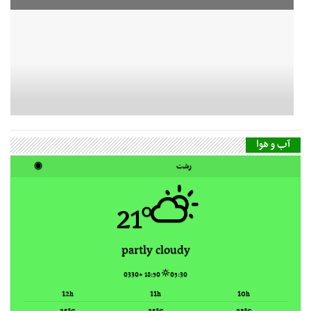
آب و هوا
رشت
◉
21°
partly cloudy
18:50 +0330
05:30
12
11
10
h
h
h
25
25
23
°C
°C
°C
mon
sun
sat
25/15
28/16
27/15
°C
°C
°C