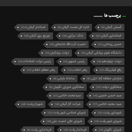
برچسب ها
آسمان گیلان
اداره کل صمت گیلان
استاندار گیلان
(124)
(9)
(9)
استانداری گیلان
بانک مرکزی
توزیع برق گیلان
(10)
(19)
(32)
حسن روحانی
حضرت آیت‌الله خامنه‌ای
(15)
(12)
دانشگاه علوم پزشکی گیلان
دولت پزشکیان
(15)
(15)
دولت چهاردهم
رئیس جمهور
رئیس دولت اصلاحات
(13)
(13)
(10)
رفع فیلترینگ
رهبر انقلاب
رهبر معظم انقلاب
(17)
(15)
(17)
سازمان منطقه آزاد انزلی
سامانه بارشی
(9)
(9)
سخنگوی دولت
سخنگوی شورای نگهبان
(9)
(26)
سید حسن خمینی
سیدمحمد خاتمی
(12)
(15)
سید محمد خاتمی
شرکت گاز گیلان
شهردار رشت
(49)
(10)
(27)
شهرداری رشت
شورای اسلامی شهر رشت
(21)
(74)
شورای شهر رشت
شورای عالی امنیت ملی
(10)
(10)
شورای نگهبان
فرماندار رشت
فرمانداری رشت
(9)
(10)
(13)