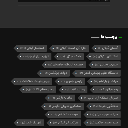
برچسب ها
آسمان گیلان
اداره کل صمت گیلان
استاندار گیلان
(124)
(9)
(9)
استانداری گیلان
بانک مرکزی
توزیع برق گیلان
(10)
(19)
(32)
حسن روحانی
حضرت آیت‌الله خامنه‌ای
(15)
(12)
دانشگاه علوم پزشکی گیلان
دولت پزشکیان
(15)
(15)
دولت چهاردهم
رئیس جمهور
رئیس دولت اصلاحات
(13)
(13)
(10)
رفع فیلترینگ
رهبر انقلاب
رهبر معظم انقلاب
(17)
(15)
(17)
سازمان منطقه آزاد انزلی
سامانه بارشی
(9)
(9)
سخنگوی دولت
سخنگوی شورای نگهبان
(9)
(26)
سید حسن خمینی
سیدمحمد خاتمی
(12)
(15)
سید محمد خاتمی
شرکت گاز گیلان
شهردار رشت
(49)
(10)
(27)