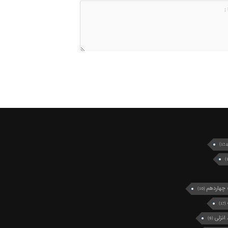
چهاردهم
(10)
(17)
انزلی
(9)