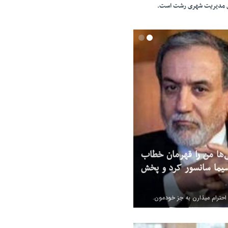
ای مدیریت شهری رشت است.
‌ها من را قهرمان خطاب
یما سانسور کرد و پخش
 احترام میذارن به جز خودمون.