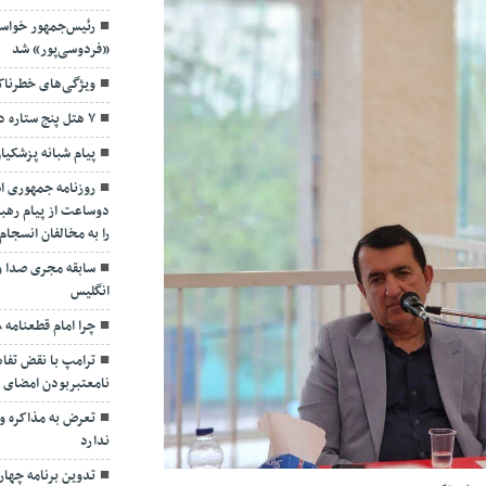
رئیس‌جمهور خواس
«فردوسی‌پور» شد
ویژگی‌های خطرنا
۷ هتل پنج ستاره در گیلان ساخته می‌شود
پیام شبانه پزشکیا
روزنامه جمهوری ا
دوساعت از پیام رهبر
را به مخالفان انسجا
سابقه مجری صدا و
انگلیس
چرا امام قطعنامه ۵۹۸ را پذیرفت؟/ ۲+۴ دلیل
ترامپ با نقض تفاهم
نامعتبربودن امضای خ
تعرض به مذاکره و 
ندارد
تدوین برنامه چهارس