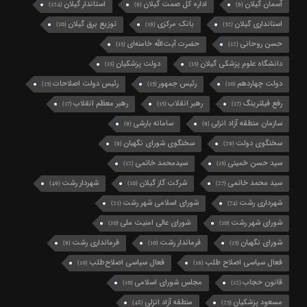
آسمان گیلان
اداره کل صمت گیلان
استاندار گیلان
(124)
(9)
(9)
استانداری گیلان
بانک مرکزی
توزیع برق گیلان
(10)
(19)
(32)
حسن روحانی
حضرت آیت‌الله خامنه‌ای
(15)
(12)
دانشگاه علوم پزشکی گیلان
دولت پزشکیان
(15)
(15)
دولت چهاردهم
رئیس جمهور
رئیس دولت اصلاحات
(13)
(13)
(10)
رفع فیلترینگ
رهبر انقلاب
رهبر معظم انقلاب
(17)
(15)
(17)
سازمان منطقه آزاد انزلی
سامانه بارشی
(9)
(9)
سخنگوی دولت
سخنگوی شورای نگهبان
(9)
(26)
سید حسن خمینی
سیدمحمد خاتمی
(12)
(15)
سید محمد خاتمی
شرکت گاز گیلان
شهردار رشت
(49)
(10)
(27)
شهرداری رشت
شورای اسلامی شهر رشت
(21)
(74)
شورای شهر رشت
شورای عالی امنیت ملی
(10)
(10)
شورای نگهبان
فرماندار رشت
فرمانداری رشت
(9)
(10)
(13)
فعال سیاسی اصلاح طلب
فعال سیاسی اصلاح‌طلب
(10)
(16)
قانون حجاب
مجلس شورای اسلامی
(10)
(12)
مسعود پزشکیان
منطقه آزاد انزلی
(48)
(23)