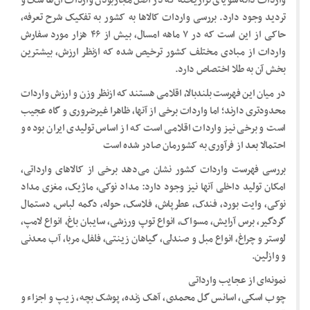
واردات دانه سویای تراریخته که در اصل مجازبودن واردات آن‌ها شک و
تردید وجود دارد. بررسی واردات کالا‌ها به کشور به تفکیک شرح تعرفه،
حاکی از این است که در ۷ ماهه امسال، بیش از ۴۶ هزار مورد سفارش
واردات از مبادی مختلف کشور ترخیص شده که ازنظر ارزش، بیشترین
بخش آن به طلا اختصاص دارد.
در میان این فهرست بلندبالا، اقلامی هستند که ازنظر وزن و ارزش واردات
محدودتری دارند؛ اما واردات برخی از آنها، ظاهرا غیرضروری و گاه عجیب
است و برخی نیز واردات اقلامی است که از اساس تولیدی ایران بوده و
احتمالا بعد از فرآوری به کشورمان صادر شده است
بررسی فهرست واردات کشور نشان می‌دهد برخی از کالا‌های وارداتی،
امکان تولید داخلی آنها نیز وجود دارد: مداد نوکی، ماژیک، مغزی مداد
نوکی، وایت بورد، فندک، عطرپاش، فلاسک، حوله، دگمه لباس، دستمال
گردگیر، برس آرایش، مسواک، انواع توپ ورزشی، سایبان باغ، انواع لامپ،
لوستر و چراغ، انواع مبل و صندلی، گیاهان زینتی، فلفل، مربا، آب معدنی
و وازلین.
نمونه‌ای از عجایب وارداتی
چوب اسکی، اسانس گل محمدی، آهک زنده، پوشک بچه، زیپ و اجزاء و