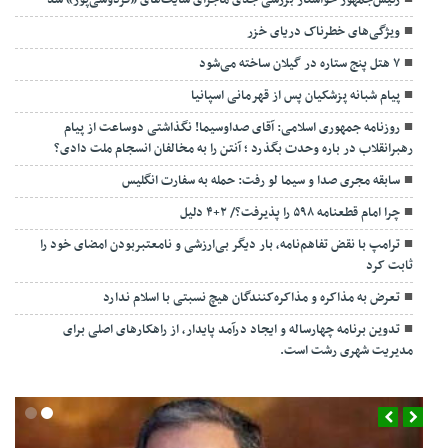
رئیس‌جمهور خواستار بررسی جدی ماجرای سایت‌های «فردوسی‌پور» شد
ویژگی‌های خطرناک دریای خزر
۷ هتل پنج ستاره در گیلان ساخته می‌شود
پیام شبانه پزشکیان پس از قهرمانی اسپانیا
روزنامه جمهوری اسلامی: آقای صداوسیما! نگذاشتی دوساعت از پیام
رهبرانقلاب در باره وحدت بگذرد ؛ آنتن را به مخالفان انسجام ملت دادی؟
سابقه مجری صدا و سیما لو رفت: حمله به سفارت انگلیس
چرا امام قطعنامه ۵۹۸ را پذیرفت؟/ ۲+۴ دلیل
ترامپ با نقض تفاهم‌نامه، بار دیگر بی‌ارزشی و نامعتبربودن امضای خود را
ثابت کرد
تعرض به مذاکره و مذاکره‌کنندگان هیچ نسبتی با اسلام ندارد
تدوین برنامه چهارساله و ایجاد درآمد پایدار، از راهکارهای اصلی برای
مدیریت شهری رشت است.