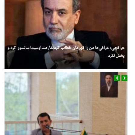
عراقچی: عراقی‌ها من را قهرمان خطاب کردند/ صداوسیما سانسور کرد و
پخش نکرد