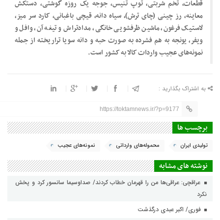
قطعات، تخم شربتی، توپ تنیس، جوجه یک روزه گوشتی، دستکش
معاینه، رز چینی (چای ترش)، سیاه دانه، قیچی باغبانی، کارد سر میز،
لاستیک فرغون، ماشین ظرفشویی خانگی، مدادتراش و تیغه آن، وافل و
ویفر، یونجه به هم فشرده به صورت حبه و دانه سویا تراریخته از جمله
نمونه‌های عجیب واردات کالا به کشور است.
به اشتراک بگذارید :
https://toktamnews.ir/?p=9177
برچسب ها
تولیدی ایران
محموله‌های وارداتی
نمونه‌های عجیب
نوشته های مشابه
عراقچی: عراقی‌ها من را قهرمان خطاب کردند/ صداوسیما سانسور کرد و پخش
نکرد
فوری/ اکبر عبدی درگذشت