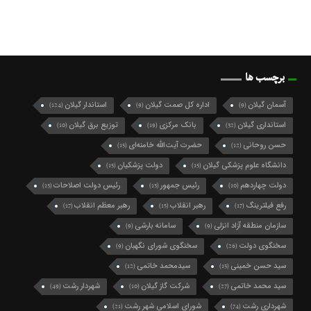
برچسب ها
آسمان گیلان
اداره کل صمت گیلان
استاندار گیلان
(124)
(9)
(9)
استانداری گیلان
بانک مرکزی
توزیع برق گیلان
(10)
(19)
(32)
حسن روحانی
حضرت آیت‌الله خامنه‌ای
(15)
(12)
دانشگاه علوم پزشکی گیلان
دولت پزشکیان
(15)
(15)
دولت چهاردهم
رئیس جمهور
رئیس دولت اصلاحات
(13)
(13)
(10)
رفع فیلترینگ
رهبر انقلاب
رهبر معظم انقلاب
(17)
(15)
(17)
سازمان منطقه آزاد انزلی
سامانه بارشی
(9)
(9)
سخنگوی دولت
سخنگوی شورای نگهبان
(9)
(26)
سید حسن خمینی
سیدمحمد خاتمی
(12)
(15)
سید محمد خاتمی
شرکت گاز گیلان
شهردار رشت
(49)
(10)
(27)
شهرداری رشت
شورای اسلامی شهر رشت
(21)
(74)