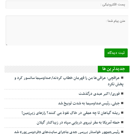
جديدترين ها
عراقچی: عراقی‌ها من را قهرمان خطاب کردند/ صداوسیما سانسور کرد و
پخش نکرد
فوری/ اکبر عبدی درگذشت
جبلی، رئیس صداوسیما به شدت توبیخ شد
ریشه گیاهان تا چه عمقی در خاک نفوذ می کنند؟ رازهای زیرزمین!
حمله آمریکا به مقر نیروی دریایی سپاه در زیباکنار گیلان
رئیس‌جمهور خواستار بررسی جدی ماجرای سایت‌های «فردوسی‌پور» شد