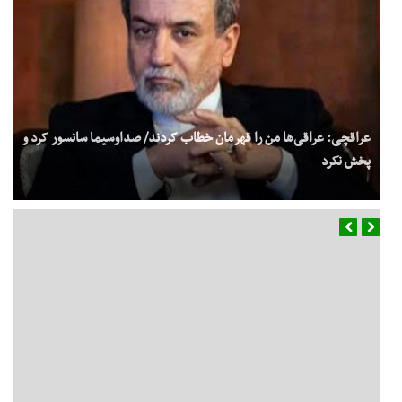
عراقچی: عراقی‌ها من را قهرمان خطاب کردند/ صداوسیما سانسور کرد و
پخش نکرد