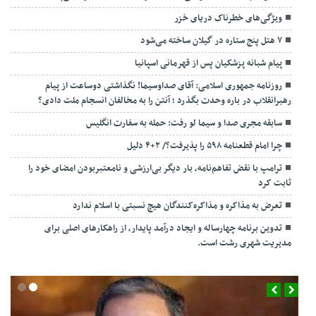
ویژگی‌های خطرناک دریای خزر
۷ هتل پنج ستاره در گیلان ساخته می‌شود
پیام شبانه پزشکیان پس از قهرمانی اسپانیا
روزنامه جمهوری اسلامی: آقای صداوسیما! نگذاشتی دوساعت از پیام
رهبرانقلاب در باره وحدت بگذرد ؛ آنتن را به مخالفان انسجام ملت دادی؟
سابقه مجری صدا و سیما لو رفت: حمله به سفارت انگلیس
چرا امام قطعنامه ۵۹۸ را پذیرفت؟/ ۲+۴ دلیل
ترامپ با نقض تفاهم‌نامه، بار دیگر بی‌ارزشی و نامعتبربودن امضای خود را
ثابت کرد
تعرض به مذاکره و مذاکره‌کنندگان هیچ نسبتی با اسلام ندارد
تدوین برنامه چهارساله و ایجاد درآمد پایدار، از راهکارهای اصلی برای
مدیریت شهری رشت است.