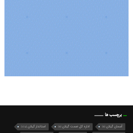
برچسب ها
آسمان گیلان
اداره کل صمت گیلان
استاندار گیلان
(124)
(9)
(9)