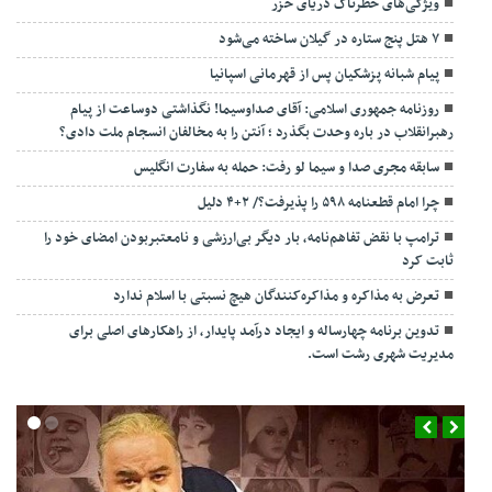
ویژگی‌های خطرناک دریای خزر
۷ هتل پنج ستاره در گیلان ساخته می‌شود
پیام شبانه پزشکیان پس از قهرمانی اسپانیا
روزنامه جمهوری اسلامی: آقای صداوسیما! نگذاشتی دوساعت از پیام
رهبرانقلاب در باره وحدت بگذرد ؛ آنتن را به مخالفان انسجام ملت دادی؟
سابقه مجری صدا و سیما لو رفت: حمله به سفارت انگلیس
چرا امام قطعنامه ۵۹۸ را پذیرفت؟/ ۲+۴ دلیل
ترامپ با نقض تفاهم‌نامه، بار دیگر بی‌ارزشی و نامعتبربودن امضای خود را
ثابت کرد
تعرض به مذاکره و مذاکره‌کنندگان هیچ نسبتی با اسلام ندارد
تدوین برنامه چهارساله و ایجاد درآمد پایدار، از راهکارهای اصلی برای
مدیریت شهری رشت است.