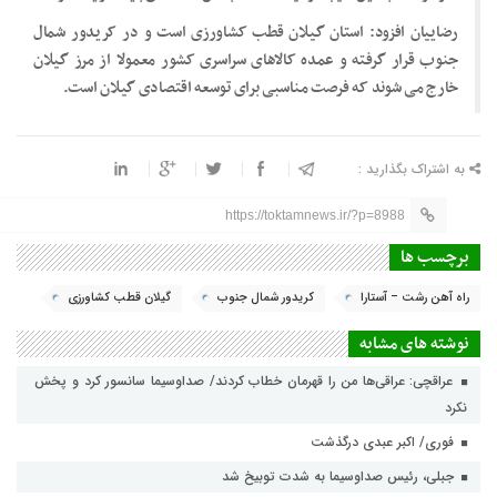
رضاییان افزود: استان گیلان قطب کشاورزی است و در کریدور شمال
جنوب قرار گرفته و عمده کالاهای سراسری کشور معمولا از مرز گیلان
خارج می شوند که فرصت مناسبی برای توسعه اقتصادی گیلان است.
به اشتراک بگذارید :
https://toktamnews.ir/?p=8988
برچسب ها
راه آهن رشت – آستارا
کریدور شمال جنوب
گیلان قطب کشاورزی
نوشته های مشابه
عراقچی: عراقی‌ها من را قهرمان خطاب کردند/ صداوسیما سانسور کرد و پخش
نکرد
فوری/ اکبر عبدی درگذشت
جبلی، رئیس صداوسیما به شدت توبیخ شد