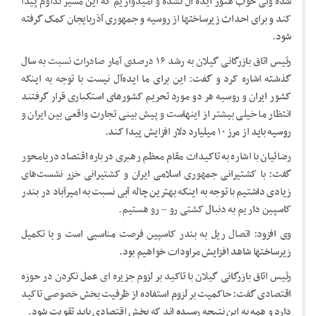
شده ولی خوب هنوز ایده آل نشده و امیدواریم که این مسیر تداوم پیدا
کند و برای احداث زیرساختها از روسیه و جمهوری آذربایجان کمک گرفته
شود.
رئیس اتاق بازرگانی گیلان به رشد ۱۶ درصدی آمار صادرات نسبت به سال
گذشته اشاره کرد و گفت: این برای ما ایده‌آل نیست با توجه به اینکه
کشور ایران و روسیه هر دو مورد تحریم کشورهای استکباری قرار گرفتند
انتظار ما خیلی بیشتر از اینهاست و پیش بینی تجارت واقعی بین ایران و
روسیه باید از مرز ۱۰ میلیارد دلار افزایش پیدا کند.
رضائیان با اشاره به تاکیدات مقام معظم رهبری درباره اقتصاد دریامحور
گفت: با کشتیرانی جمهوری اسلامی ایران و کشتیرانی خزر نشست‌های
زیادی داشتیم با توجه به اینکه بهترین چاله آبی نسبت به امیرآباد در بندر
کاسپین داریم به دنبال کشتی رو – رو هستیم.
وی افزود: اتصال ریل به بندر کاسپین فرصت مناسبی است و با تکمیل
زیرساختها شاهد افزایش مراودات خواهیم بود.
رئیس اتاق بازرگانی گیلان با تاکید بر لزوم جزیره ای عمل نکردن در حوزه
اقتصادی گفت: حاکمیت بر لزوم استفاده از ظرفیت بخش خصوصی تاکید
دارد و همه به این نتیجه رسیده اند که بخش اقتصادی باید تقویت شود.