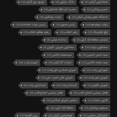
استانداری گیلان
بانک مرکزی
توزیع برق گیلان
(10)
(19)
(32)
حسن روحانی
حضرت آیت‌الله خامنه‌ای
(15)
(12)
دانشگاه علوم پزشکی گیلان
دولت پزشکیان
(15)
(15)
دولت چهاردهم
رئیس جمهور
رئیس دولت اصلاحات
(13)
(13)
(10)
رفع فیلترینگ
رهبر انقلاب
رهبر معظم انقلاب
(17)
(15)
(17)
سازمان منطقه آزاد انزلی
سامانه بارشی
(9)
(9)
سخنگوی دولت
سخنگوی شورای نگهبان
(9)
(26)
سید حسن خمینی
سیدمحمد خاتمی
(12)
(15)
سید محمد خاتمی
شرکت گاز گیلان
شهردار رشت
(49)
(10)
(27)
شهرداری رشت
شورای اسلامی شهر رشت
(21)
(74)
شورای شهر رشت
شورای عالی امنیت ملی
(10)
(10)
شورای نگهبان
فرماندار رشت
فرمانداری رشت
(9)
(10)
(13)
فعال سیاسی اصلاح طلب
فعال سیاسی اصلاح‌طلب
(10)
(16)
قانون حجاب
مجلس شورای اسلامی
(10)
(12)
مسعود پزشکیان
منطقه آزاد انزلی
(48)
(23)
نمایندگان مجلس
هواشناسی گیلان
وزیر اقتصاد
(11)
(19)
(12)