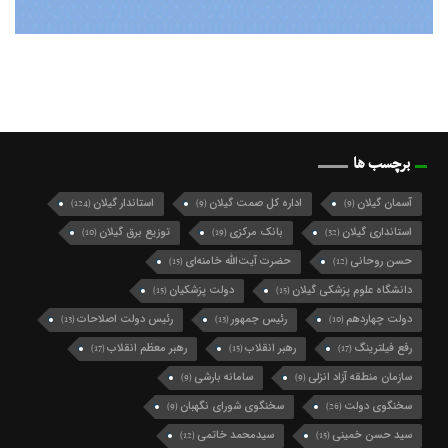
برچسب ها
آسمان گیلان
اداره کل صمت گیلان
استاندار گیلان
(124)
(9)
(9)
استانداری گیلان
بانک مرکزی
توزیع برق گیلان
(10)
(19)
(32)
حسن روحانی
حضرت آیت‌الله خامنه‌ای
(15)
(12)
دانشگاه علوم پزشکی گیلان
دولت پزشکیان
(15)
(15)
دولت چهاردهم
رئیس جمهور
رئیس دولت اصلاحات
(13)
(13)
(10)
رفع فیلترینگ
رهبر انقلاب
رهبر معظم انقلاب
(17)
(15)
(17)
سازمان منطقه آزاد انزلی
سامانه بارشی
(9)
(9)
سخنگوی دولت
سخنگوی شورای نگهبان
(9)
(26)
سید حسن خمینی
سیدمحمد خاتمی
(12)
(15)