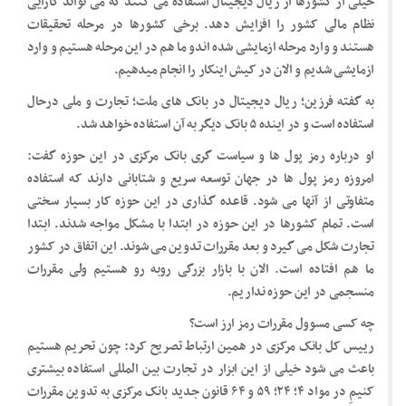
خیلی از کشورها از ریال دیجیتال استفاده می کنند که می تواند کارایی
نظام مالی کشور را افزایش دهد. برخی کشورها در مرحله تحقیقات
هستند و وارد مرحله ازمایشی شده اندو ما هم در این مرحله هستیم و وارد
ازمایشی شدیم و الان در کیش اینکار را انجام میدهیم.
به گفته فرزین؛ ریال دیجیتال در بانک های ملت؛ تجارت و ملی درحال
استفاده است و در اینده ۵ بانک دیگر به آن استفاده خواهد شد.
او درباره رمز پول ها و سیاست گری بانک مرکزی در این حوزه گفت:
امروزه رمز پول ها در جهان توسعه سریع و شتابانی دارند که استفاده
متفاوتی از آنها می شود. قاعده گذاری در این حوزه کار بسیار سختی
است. تمام کشورها در این حوزه در ابتدا با مشکل مواجه شدند. ابتدا
تجارت شکل می گیرد و بعد مقررات تدوین می شوند. این اتفاق در کشور
ما هم افتاده است. الان با بازار بزرگی روبه رو هستیم ولی مقررات
منسجمی در این حوزه نداریم.
چه کسی مسوول مقررات رمز ارز است؟
رییس کل بانک مرکزی در همین ارتباط تصریح کرد: چون تحریم هستیم
باعث می شود خیلی از این ابزار در تجارت بین المللی استفاده بیشتری
کنیمِ در مواد ۴؛ ۲۴؛ ۵۹ و ۶۴ قانون جدید بانک مرکزی به تدوین مقررات