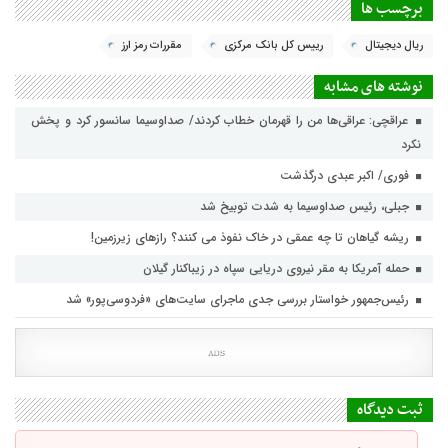
برچسب ها
ریال دیجیتال
رییس کل بانک مرکزی
مقررات رمز ارز
نوشته های مشابه
عراقچی: عراقی‌ها من را قهرمان خطاب کردند/ صداوسیما سانسور کرد و پخش
نکرد
فوری/ اکبر عبدی درگذشت
جبلی، رئیس صداوسیما به شدت توبیخ شد
ریشه گیاهان تا چه عمقی در خاک نفوذ می کنند؟ رازهای زیرزمین!
حمله آمریکا به مقر نیروی دریایی سپاه در زیباکنار گیلان
رئیس‌جمهور خواستار بررسی جدی ماجرای سایت‌های «فردوسی‌پور» شد
ثبت دیدگاه