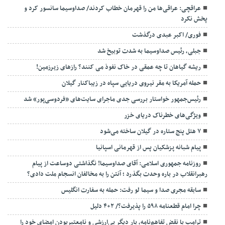
عراقچی: عراقی‌ها من را قهرمان خطاب کردند/ صداوسیما سانسور کرد و
پخش نکرد
فوری/ اکبر عبدی درگذشت
جبلی، رئیس صداوسیما به شدت توبیخ شد
ریشه گیاهان تا چه عمقی در خاک نفوذ می کنند؟ رازهای زیرزمین!
حمله آمریکا به مقر نیروی دریایی سپاه در زیباکنار گیلان
رئیس‌جمهور خواستار بررسی جدی ماجرای سایت‌های «فردوسی‌پور» شد
ویژگی‌های خطرناک دریای خزر
۷ هتل پنج ستاره در گیلان ساخته می‌شود
پیام شبانه پزشکیان پس از قهرمانی اسپانیا
روزنامه جمهوری اسلامی: آقای صداوسیما! نگذاشتی دوساعت از پیام
رهبرانقلاب در باره وحدت بگذرد ؛ آنتن را به مخالفان انسجام ملت دادی؟
سابقه مجری صدا و سیما لو رفت: حمله به سفارت انگلیس
چرا امام قطعنامه ۵۹۸ را پذیرفت؟/ ۲+۴ دلیل
ترامپ با نقض تفاهم‌نامه، بار دیگر بی‌ارزشی و نامعتبربودن امضای خود را