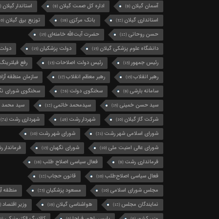
آسمان گیلان
اداره کل صمت گیلان
استاندار گیلان
(124)
(9)
(9)
استانداری گیلان
بانک مرکزی
توزیع برق گیلان
(10)
(19)
(32)
حسن روحانی
حضرت آیت‌الله خامنه‌ای
(15)
(12)
دانشگاه علوم پزشکی گیلان
دولت پزشکیان
دولت 
(15)
(15)
رئیس جمهور
رئیس دولت اصلاحات
رفع فیلترینگ
(13)
(13)
رهبر انقلاب
رهبر معظم انقلاب
سازمان منطقه آزاد 
(17)
(15)
سامانه بارشی
سخنگوی دولت
سخنگوی شورای نگه
(26)
(9)
سید حسن خمینی
سیدمحمد خاتمی
سید محمد 
(12)
(15)
شرکت گاز گیلان
شهردار رشت
شهرداری رشت
(74)
(49)
(10)
شورای اسلامی شهر رشت
شورای شهر رشت
(10)
(21)
شورای عالی امنیت ملی
شورای نگهبان
فرماندار 
(13)
(10)
فرمانداری رشت
فعال سیاسی اصلاح طلب
(16)
(9)
فعال سیاسی اصلاح‌طلب
قانون حجاب
(12)
(10)
مجلس شورای اسلامی
مسعود پزشکیان
منطقه آزا
(23)
(10)
نمایندگان مجلس
هواشناسی گیلان
وزیر اقتصاد
(11)
(19)
(12)
وزیر کشور
پلیس راهور فراجا
کالابرگ الکترونیکی