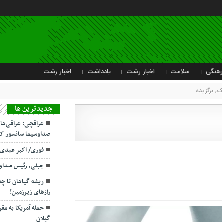
هنگی
سلامت
اخبار رشت
یادداشت
اخبار رشت
یک
,
برگزیده
جديدترين ها
عراقچی: عراقی‌ها
صداوسیما سانسور کر
فوری/ اکبر عبدی
جبلی، رئیس صداو
ریشه گیاهان تا چ
رازهای زیرزمین!
حمله آمریکا به مقر
گیلان