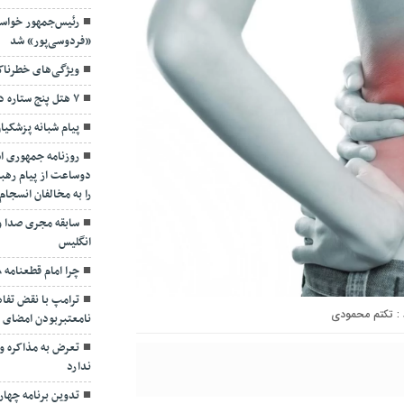
رئیس‌جمهور خواس
«فردوسی‌پور» شد
ویژگی‌های خطرنا
۷ هتل پنج ستاره در گیلان ساخته می‌شود
پیام شبانه پزشکیا
روزنامه جمهوری ا
دوساعت از پیام رهبر
را به مخالفان انسجا
سابقه مجری صدا و
انگلیس
چرا امام قطعنامه ۵۹۸ را پذیرفت؟/ ۲+۴ دلیل
ترامپ با نقض تفاهم
تکتم محمودی
نامعتبربودن امضای خ
تعرض به مذاکره و 
ندارد
تدوین برنامه چهارس