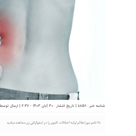
شناسه خبر : 8856 | تاریخ انتشار : 30 آبان 1403 - 2:36 | ارسال توسط :
۴۵ تکتم نیوز/علائم اولیه اختلالات کلیوی را در اینفوگرافی زیر مشاهده میکنید