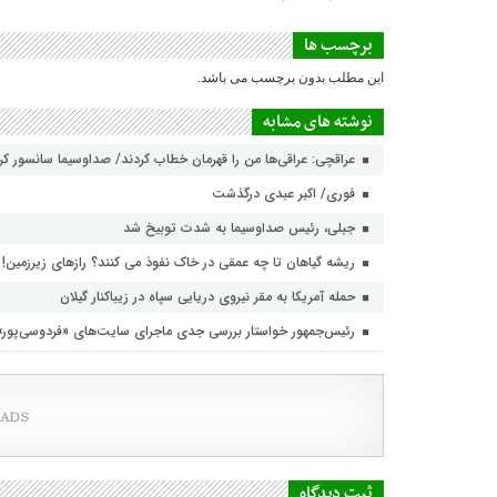
برچسب ها
این مطلب بدون برچسب می باشد.
نوشته های مشابه
عراقچی: عراقی‌ها من را قهرمان خطاب کردند/ صداوسیما سانسور ک
فوری/ اکبر عبدی درگذشت
جبلی، رئیس صداوسیما به شدت توبیخ شد
ریشه گیاهان تا چه عمقی در خاک نفوذ می کنند؟ رازهای زیرزمین!
حمله آمریکا به مقر نیروی دریایی سپاه در زیباکنار گیلان
رئیس‌جمهور خواستار بررسی جدی ماجرای سایت‌های «فردوسی‌پور
ثبت دیدگاه