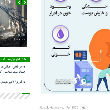
بازاریان سرگردان رشت،
مانده‌اند!
جدیدترین مطالب
عراقچی: عراقی‌ها 
صداوسیما سانسور کر
فوری/ اکبر عبدی
https://toktamnews.ir/?p=8856