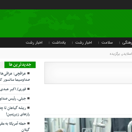
هنگی
سلامت
اخبار رشت
یادداشت
اخبار رشت
سلایدر
,
برگزیده
جديدترين ها
عراقچی: عراقی‌ها
صداوسیما سانسور کر
فوری/ اکبر عبدی
جبلی، رئیس صداو
ریشه گیاهان تا چ
رازهای زیرزمین!
حمله آمریکا به مقر
گیلان