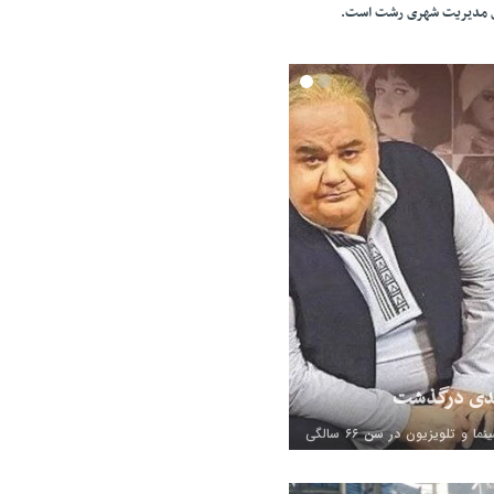
ای مدیریت شهری رشت است.
‌ها من را قهرمان خطاب
یما سانسور کرد و پخش
 احترام میذارن به جز خودمون.