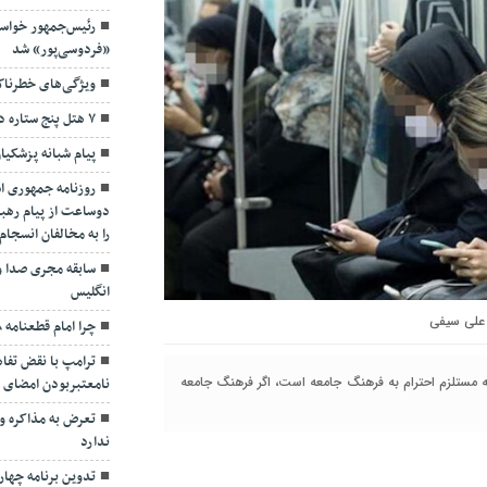
رئیس‌جمهور خواس
«فردوسی‌پور» شد
ویژگی‌های خطرنا
۷ هتل پنج ستاره در گیلان ساخته می‌شود
پیام شبانه پزشکیا
روزنامه جمهوری ا
دوساعت از پیام رهبر
را به مخالفان انسجا
سابقه مجری صدا و
انگلیس
علی سیفی
چرا امام قطعنامه ۵۹۸ را پذیرفت؟/ ۲+۴ دلیل
ترامپ با نقض تفاهم
ه مستلزم احترام به فرهنگ جامعه است، اگر فرهنگ جامعه
نامعتبربودن امضای خ
تعرض به مذاکره و 
ندارد
تدوین برنامه چهارس