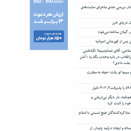
تار بررسی جدی ماجرای سایت‌های
ک دریای خزر
ن پس از قهرمانی اسپانیا
سلامی: آقای صداوسیما! نگذاشتی
انقلاب در باره وحدت بگذرد ؛ آنتن
م ملت دادی؟
 سیما لو رفت: حمله به سفارت
‌نامه، بار دیگر بی‌ارزشی و
ود را ثابت کرد
مذاکره‌کنندگان هیچ نسبتی با اسلام
اله و ایجاد درآمد پایدار، از