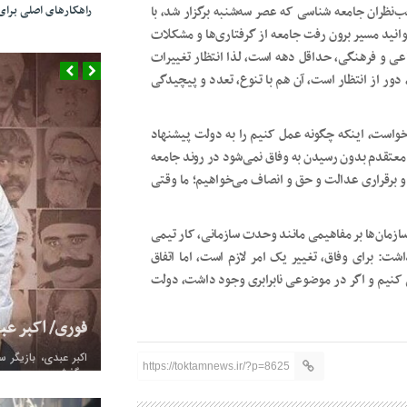
‌نظران جامعه شناسی که عصر سه‌شنبه برگزار شد، با
راهکارهای اصلی بر
‌توانید مسیر برون رفت جامعه از گرفتاری‌ها و مشکلات
عی و فرهنگی، حداقل دهه است، لذا انتظار تغییرات
دور از انتظار است، آن هم با تنوع، تعدد و پیچیدگی
واست، اینکه چگونه عمل کنیم را به دولت پیشنهاد
عتقدم بدون رسیدن به وفاق نمی‌شود در روند جامعه
 و برقراری عدالت و حق و انصاف می‌خواهیم؛ ما وقتی
 سازمان‌ها بر مفاهیمی مانند وحدت سازمانی، کار تیمی
ت: برای وفاق، تغییر یک امر لازم است، اما اتفاق
نی کنیم و اگر در موضوعی نابرابری وجود داشت، دولت
عراقچی: عراقی
کردند/ صداوس
نکرد
https://toktamnews.ir/?p=8625
همه دنیا دارن به ما