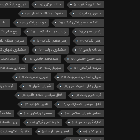
استانداری گیلان
بانک مرکزی
توزیع برق گیلان
(10)
(19)
(32)
حسن روحانی
حضرت آیت‌الله خامنه‌ای
(15)
(12)
دانشگاه علوم پزشکی گیلان
دولت پزشکیان
دولت 
(15)
(15)
رئیس جمهور
رئیس دولت اصلاحات
رفع فیلترینگ
(13)
(13)
رهبر انقلاب
رهبر معظم انقلاب
سازمان منطقه آزاد 
(17)
(15)
سامانه بارشی
سخنگوی دولت
سخنگوی شورای نگه
(26)
(9)
سید حسن خمینی
سیدمحمد خاتمی
سید محمد 
(12)
(15)
شرکت گاز گیلان
شهردار رشت
شهرداری رشت
(74)
(49)
(10)
شورای اسلامی شهر رشت
شورای شهر رشت
(10)
(21)
شورای عالی امنیت ملی
شورای نگهبان
فرماندار 
(13)
(10)
فرمانداری رشت
فعال سیاسی اصلاح طلب
(16)
(9)
فعال سیاسی اصلاح‌طلب
قانون حجاب
(12)
(10)
مجلس شورای اسلامی
مسعود پزشکیان
منطقه آزا
(23)
(10)
نمایندگان مجلس
هواشناسی گیلان
وزیر اقتصاد
(11)
(19)
(12)
وزیر کشور
پلیس راهور فراجا
کالابرگ الکترونیکی
(11)
(9)
(9)