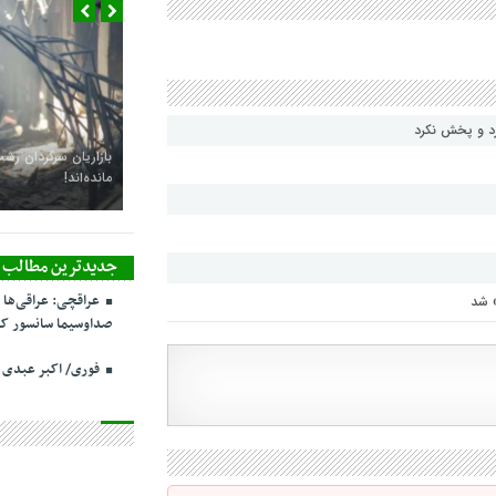
رد و پخش نکرد
فرودگاه رشت آماده می
جدیدترین مطالب
عراقچی: عراقی‌ها 
» شد
صداوسیما سانسور کر
فوری/ اکبر عبدی