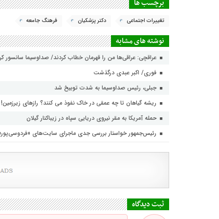
برچسب ها
تغییرات اجتماعی
دکتر پزشکیان
فرهنگ جامعه
نوشته های مشابه
عراقچی: عراقی‌ها من را قهرمان خطاب کردند/ صداوسیما سانسور ک
فوری/ اکبر عبدی درگذشت
جبلی، رئیس صداوسیما به شدت توبیخ شد
ریشه گیاهان تا چه عمقی در خاک نفوذ می کنند؟ رازهای زیرزمین!
حمله آمریکا به مقر نیروی دریایی سپاه در زیباکنار گیلان
رئیس‌جمهور خواستار بررسی جدی ماجرای سایت‌های «فردوسی‌پور
ثبت دیدگاه