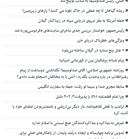
جبلی، رئیس صداوسیما به شدت توبیخ شد
ریشه گیاهان تا چه عمقی در خاک نفوذ می کنند؟ رازهای زیرزمین!
حمله آمریکا به مقر نیروی دریایی سپاه در زیباکنار گیلان
رئیس‌جمهور خواستار بررسی جدی ماجرای سایت‌های «فردوسی‌پور» شد
ویژگی‌های خطرناک دریای خزر
۷ هتل پنج ستاره در گیلان ساخته می‌شود
پیام شبانه پزشکیان پس از قهرمانی اسپانیا
روزنامه جمهوری اسلامی: آقای صداوسیما! نگذاشتی دوساعت از پیام
رهبرانقلاب در باره وحدت بگذرد ؛ آنتن را به مخالفان انسجام ملت دادی؟
سابقه مجری صدا و سیما لو رفت: حمله به سفارت انگلیس
چرا امام قطعنامه ۵۹۸ را پذیرفت؟/ ۲+۴ دلیل
ترامپ با نقض تفاهم‌نامه، بار دیگر بی‌ارزشی و نامعتبربودن امضای خود را
ثابت کرد
تعرض به مذاکره و مذاکره‌کنندگان هیچ نسبتی با اسلام ندارد
تدوین برنامه چهارساله و ایجاد درآمد پایدار، از راهکارهای اصلی برای