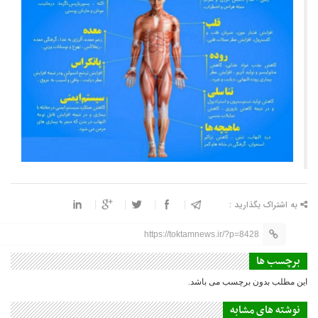
به اشتراک بگذارید :
https://toktamnews.ir/?p=8428
برچسب ها
این مطلب بدون برچسب می باشد.
نوشته های مشابه