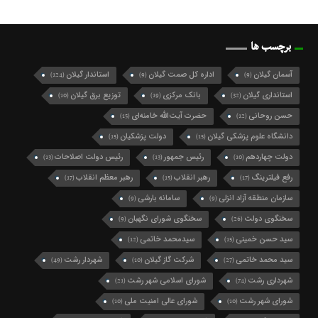
برچسب ها
آسمان گیلان
اداره کل صمت گیلان
استاندار گیلان
(124)
(9)
(9)
استانداری گیلان
بانک مرکزی
توزیع برق گیلان
(10)
(19)
(32)
حسن روحانی
حضرت آیت‌الله خامنه‌ای
(15)
(12)
دانشگاه علوم پزشکی گیلان
دولت پزشکیان
(15)
(15)
دولت چهاردهم
رئیس جمهور
رئیس دولت اصلاحات
(13)
(13)
(10)
رفع فیلترینگ
رهبر انقلاب
رهبر معظم انقلاب
(17)
(15)
(17)
سازمان منطقه آزاد انزلی
سامانه بارشی
(9)
(9)
سخنگوی دولت
سخنگوی شورای نگهبان
(9)
(26)
سید حسن خمینی
سیدمحمد خاتمی
(12)
(15)
سید محمد خاتمی
شرکت گاز گیلان
شهردار رشت
(49)
(10)
(27)
شهرداری رشت
شورای اسلامی شهر رشت
(21)
(74)
شورای شهر رشت
شورای عالی امنیت ملی
(10)
(10)