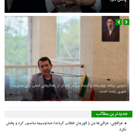
عراقچی: عراقی‌ها من را قهرمان خطاب کردند/ صداوسیما سانسور کرد و
پخش نکرد
فوری/ اکبر عبدی درگذشت
سفر شهردار و رئیس شورای شهر رشت به کشور چین
تدوین برنامه چهارساله و ایجاد درآمد پایدار، از راهکارهای اصلی برای مدیریت
شهری رشت است.
جدیدترین مطالب
عراقچی: عراقی‌ها من را قهرمان خطاب کردند/ صداوسیما سانسور کرد و پخش
نکرد