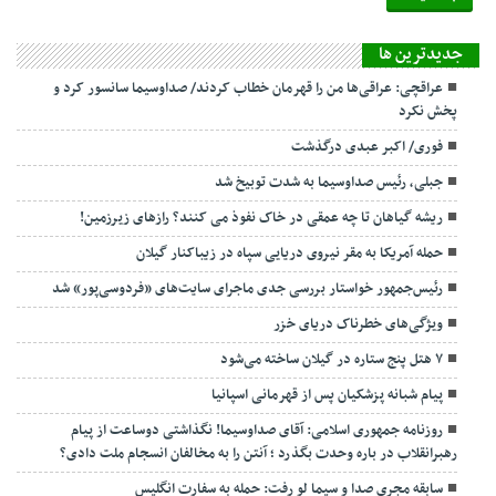
جديدترين ها
عراقچی: عراقی‌ها من را قهرمان خطاب کردند/ صداوسیما سانسور کرد و
پخش نکرد
فوری/ اکبر عبدی درگذشت
جبلی، رئیس صداوسیما به شدت توبیخ شد
ریشه گیاهان تا چه عمقی در خاک نفوذ می کنند؟ رازهای زیرزمین!
حمله آمریکا به مقر نیروی دریایی سپاه در زیباکنار گیلان
رئیس‌جمهور خواستار بررسی جدی ماجرای سایت‌های «فردوسی‌پور» شد
ویژگی‌های خطرناک دریای خزر
۷ هتل پنج ستاره در گیلان ساخته می‌شود
پیام شبانه پزشکیان پس از قهرمانی اسپانیا
روزنامه جمهوری اسلامی: آقای صداوسیما! نگذاشتی دوساعت از پیام
رهبرانقلاب در باره وحدت بگذرد ؛ آنتن را به مخالفان انسجام ملت دادی؟
سابقه مجری صدا و سیما لو رفت: حمله به سفارت انگلیس