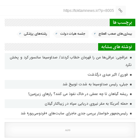
https://toktamnews.ir/?p=8005
برچسب ها
بیماری‌های صعب العلاج
جلسه هیات دولت
رشته‌های پزشکی
نوشته های مشابه
عراقچی: عراقی‌ها من را قهرمان خطاب کردند/ صداوسیما سانسور کرد و پخش
نکرد
فوری/ اکبر عبدی درگذشت
جبلی، رئیس صداوسیما به شدت توبیخ شد
ریشه گیاهان تا چه عمقی در خاک نفوذ می کنند؟ رازهای زیرزمین!
حمله آمریکا به مقر نیروی دریایی سپاه در زیباکنار گیلان
رئیس‌جمهور خواستار بررسی جدی ماجرای سایت‌های «فردوسی‌پور» شد