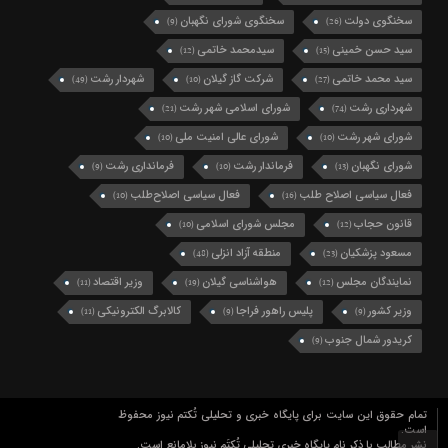
سخنگوی دولت
سخنگوی شورای نگهبان
(9)
(26)
سید حسن خمینی
سیدمحمد خاتمی
(12)
(15)
سید محمد خاتمی
شرکت گاز گیلان
شهردار رشت
(49)
(10)
(27)
شهرداری رشت
شورای اسلامی شهر رشت
(21)
(74)
شورای شهر رشت
شورای عالی امنیت ملی
(10)
(10)
شورای نگهبان
فرماندار رشت
فرمانداری رشت
(9)
(10)
(13)
فعال سیاسی اصلاح طلب
فعال سیاسی اصلاح‌طلب
(10)
(16)
قانون حجاب
مجلس شورای اسلامی
(10)
(12)
مسعود پزشکیان
منطقه آزاد انزلی
(48)
(23)
نمایندگان مجلس
هواشناسی گیلان
وزیر اقتصاد
(11)
(19)
(12)
وزیر کشور
پلیس راهور فراجا
کالابرگ الکترونیکی
(11)
(9)
(9)
کریدور شمال جنوب
(9)
تمام حقوق این سایت برای پایگاه خبری و تحلیلی تُکتم نیوز محفوظ
است.
نشر مطالب با ذکر نام پایگاه خبری تحلیلی تُکتَم نیوز بلامانع است.