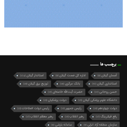
برچسب ها
آسمان گیلان
اداره کل صمت گیلان
استاندار گیلان
(124)
(9)
(9)
استانداری گیلان
بانک مرکزی
توزیع برق گیلان
(10)
(19)
(32)
حسن روحانی
حضرت آیت‌الله خامنه‌ای
(15)
(12)
دانشگاه علوم پزشکی گیلان
دولت پزشکیان
(15)
(15)
دولت چهاردهم
رئیس جمهور
رئیس دولت اصلاحات
(13)
(13)
(10)
رفع فیلترینگ
رهبر انقلاب
رهبر معظم انقلاب
(17)
(15)
(17)
سازمان منطقه آزاد انزلی
سامانه بارشی
(9)
(9)