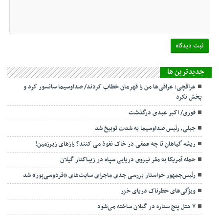
جديدترين ها
عراقچی: عراقی‌ها من را قهرمان خطاب کردند/ صداوسیما سانسور کرد و
پخش نکرد
فوری/ اکبر عبدی درگذشت
جبلی، رئیس صداوسیما به شدت توبیخ شد
ریشه گیاهان تا چه عمقی در خاک نفوذ می کنند؟ رازهای زیرزمین!
حمله آمریکا به مقر نیروی دریایی سپاه در زیباکنار گیلان
رئیس‌جمهور خواستار بررسی جدی ماجرای سایت‌های «فردوسی‌پور» شد
ویژگی‌های خطرناک دریای خزر
۷ هتل پنج ستاره در گیلان ساخته می‌شود