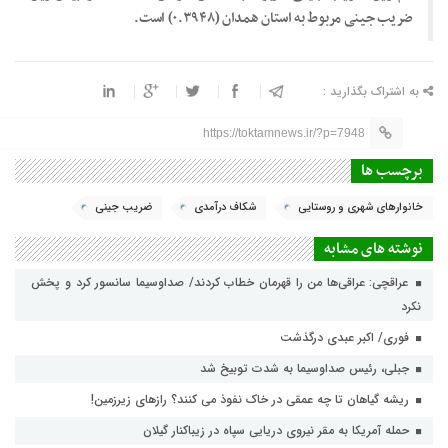
ضریب جینی مربوط به استان همدان (۰.۳۹۴۸) است.
به اشتراک بگذارید :
https://toktamnews.ir/?p=7948
برچسب ها
خانوار‌های شهری و روستایی
شکاف درآمدی
ضریب جینی
نوشته های مشابه
عراقچی: عراقی‌ها من را قهرمان خطاب کردند/ صداوسیما سانسور کرد و پخش
نکرد
فوری/ اکبر عبدی درگذشت
جبلی، رئیس صداوسیما به شدت توبیخ شد
ریشه گیاهان تا چه عمقی در خاک نفوذ می کنند؟ رازهای زیرزمین!
حمله آمریکا به مقر نیروی دریایی سپاه در زیباکنار گیلان