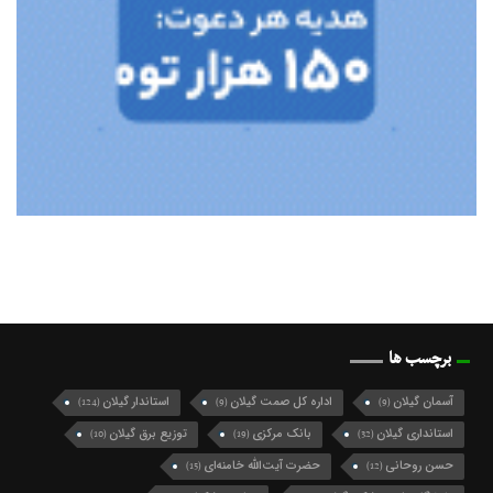
برچسب ها
آسمان گیلان
اداره کل صمت گیلان
استاندار گیلان
(124)
(9)
(9)
استانداری گیلان
بانک مرکزی
توزیع برق گیلان
(10)
(19)
(32)
حسن روحانی
حضرت آیت‌الله خامنه‌ای
(15)
(12)