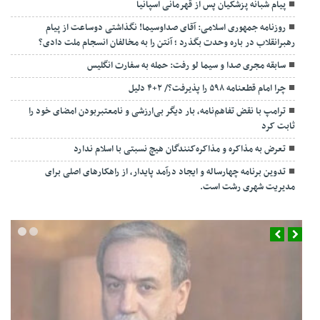
پیام شبانه پزشکیان پس از قهرمانی اسپانیا
روزنامه جمهوری اسلامی: آقای صداوسیما! نگذاشتی دوساعت از پیام
رهبرانقلاب در باره وحدت بگذرد ؛ آنتن را به مخالفان انسجام ملت دادی؟
سابقه مجری صدا و سیما لو رفت: حمله به سفارت انگلیس
چرا امام قطعنامه ۵۹۸ را پذیرفت؟/ ۲+۴ دلیل
ترامپ با نقض تفاهم‌نامه، بار دیگر بی‌ارزشی و نامعتبربودن امضای خود را
ثابت کرد
تعرض به مذاکره و مذاکره‌کنندگان هیچ نسبتی با اسلام ندارد
تدوین برنامه چهارساله و ایجاد درآمد پایدار، از راهکارهای اصلی برای
مدیریت شهری رشت است.