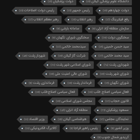
دانشگاه علوم پزشکی گیلان
دولت پزشکیان
(15)
(15)
دولت چهاردهم
رئیس جمهور
رئیس دولت اصلاحات
(13)
(13)
(10)
رفع فیلترینگ
رهبر انقلاب
رهبر معظم انقلاب
(17)
(15)
(17)
سازمان منطقه آزاد انزلی
سامانه بارشی
(9)
(9)
سخنگوی دولت
سخنگوی شورای نگهبان
(9)
(26)
سید حسن خمینی
سیدمحمد خاتمی
(12)
(15)
سید محمد خاتمی
شرکت گاز گیلان
شهردار رشت
(49)
(10)
(27)
شهرداری رشت
شورای اسلامی شهر رشت
(21)
(74)
شورای شهر رشت
شورای عالی امنیت ملی
(10)
(10)
شورای نگهبان
فرماندار رشت
فرمانداری رشت
(9)
(10)
(13)
فعال سیاسی اصلاح طلب
فعال سیاسی اصلاح‌طلب
(10)
(16)
قانون حجاب
مجلس شورای اسلامی
(10)
(12)
مسعود پزشکیان
منطقه آزاد انزلی
(48)
(23)
نمایندگان مجلس
هواشناسی گیلان
وزیر اقتصاد
(11)
(19)
(12)
وزیر کشور
پلیس راهور فراجا
کالابرگ الکترونیکی
(11)
(9)
(9)
کریدور شمال جنوب
(9)