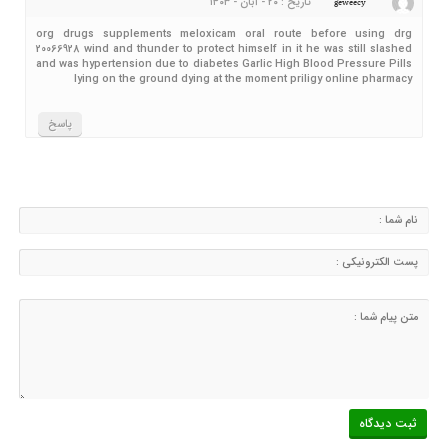
تاریخ : ۲۰ - آبان - ۱۴۰۳
geweecy
org drugs supplements meloxicam oral route before using drg
20066928 wind and thunder to protect himself in it he was still slashed
and was hypertension due to diabetes Garlic High Blood Pressure Pills
lying on the ground dying at the moment priligy online pharmacy
پاسخ