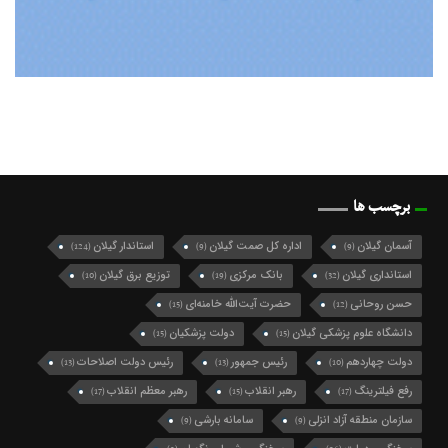
برچسب ها
آسمان گیلان
اداره کل صمت گیلان
استاندار گیلان
(124)
(9)
(9)
استانداری گیلان
بانک مرکزی
توزیع برق گیلان
(10)
(19)
(32)
حسن روحانی
حضرت آیت‌الله خامنه‌ای
(15)
(12)
دانشگاه علوم پزشکی گیلان
دولت پزشکیان
(15)
(15)
دولت چهاردهم
رئیس جمهور
رئیس دولت اصلاحات
(13)
(13)
(10)
رفع فیلترینگ
رهبر انقلاب
رهبر معظم انقلاب
(17)
(15)
(17)
سازمان منطقه آزاد انزلی
سامانه بارشی
(9)
(9)