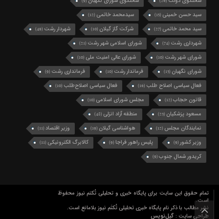
سخنگوی دولت
سخنگوی شورای نگهبان
(9)
(26)
سید حسن خمینی
سیدمحمد خاتمی
(12)
(15)
سید محمد خاتمی
شرکت گاز گیلان
شهردار رشت
(49)
(10)
(27)
شهرداری رشت
شورای اسلامی شهر رشت
(21)
(74)
شورای شهر رشت
شورای عالی امنیت ملی
(10)
(10)
شورای نگهبان
فرماندار رشت
فرمانداری رشت
(9)
(10)
(13)
فعال سیاسی اصلاح طلب
فعال سیاسی اصلاح‌طلب
(10)
(16)
قانون حجاب
مجلس شورای اسلامی
(10)
(12)
مسعود پزشکیان
منطقه آزاد انزلی
(48)
(23)
نمایندگان مجلس
هواشناسی گیلان
وزیر اقتصاد
(11)
(19)
(12)
وزیر کشور
پلیس راهور فراجا
کالابرگ الکترونیکی
(11)
(9)
(9)
کریدور شمال جنوب
(9)
تمام حقوق این سایت برای پایگاه خبری و تحلیلی تُکتم نیوز محفوظ
است.
نشر مطالب با ذکر نام پایگاه خبری تحلیلی تُکتَم نیوز بلامانع است.
گیل‌نویس
طراحی سایت :