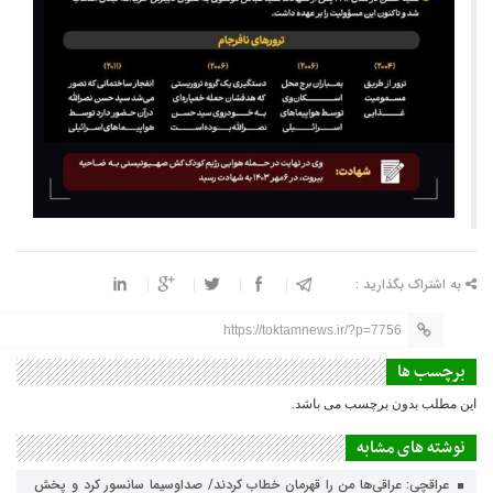
به اشتراک بگذارید :
https://toktamnews.ir/?p=7756
برچسب ها
این مطلب بدون برچسب می باشد.
نوشته های مشابه
عراقچی: عراقی‌ها من را قهرمان خطاب کردند/ صداوسیما سانسور کرد و پخش