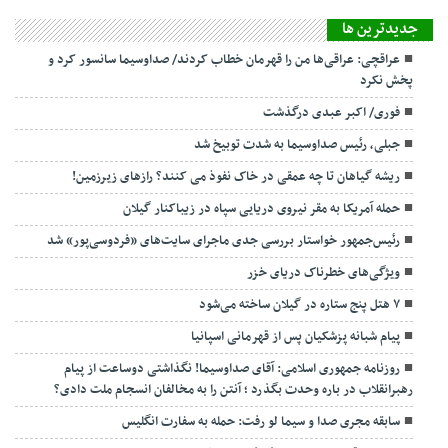
جديدترين ها
عراقچی: عراقی‌ها من را قهرمان خطاب کردند/ صداوسیما سانسور کرد و
پخش نکرد
فوری/ اکبر عبدی درگذشت
جبلی، رئیس صداوسیما به شدت توبیخ شد
ریشه گیاهان تا چه عمقی در خاک نفوذ می کنند؟ رازهای زیرزمین!
حمله آمریکا به مقر نیروی دریایی سپاه در زیباکنار گیلان
رئیس‌جمهور خواستار بررسی جدی ماجرای سایت‌های «فردوسی‌پور» شد
ویژگی‌های خطرناک دریای خزر
۷ هتل پنج ستاره در گیلان ساخته می‌شود
پیام شبانه پزشکیان پس از قهرمانی اسپانیا
روزنامه جمهوری اسلامی: آقای صداوسیما! نگذاشتی دوساعت از پیام
رهبرانقلاب در باره وحدت بگذرد ؛ آنتن را به مخالفان انسجام ملت دادی؟
سابقه مجری صدا و سیما لو رفت: حمله به سفارت انگلیس