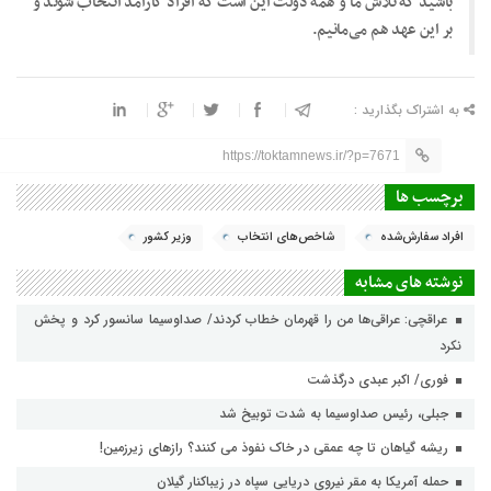
باشید که تلاش ما و همه دولت این است که افراد کارآمد انتخاب شوند و
بر این عهد هم می‌مانیم.
به اشتراک بگذارید :
https://toktamnews.ir/?p=7671
برچسب ها
افراد سفارش‌شده
شاخص‌های انتخاب
وزیر کشور
نوشته های مشابه
عراقچی: عراقی‌ها من را قهرمان خطاب کردند/ صداوسیما سانسور کرد و پخش
نکرد
فوری/ اکبر عبدی درگذشت
جبلی، رئیس صداوسیما به شدت توبیخ شد
ریشه گیاهان تا چه عمقی در خاک نفوذ می کنند؟ رازهای زیرزمین!
حمله آمریکا به مقر نیروی دریایی سپاه در زیباکنار گیلان