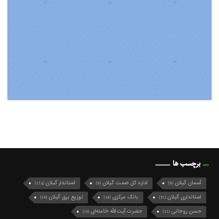
برچسب ها
آسمان گیلان
اداره کل صمت گیلان
استاندار گیلان
(124)
(9)
(9)
استانداری گیلان
بانک مرکزی
توزیع برق گیلان
(10)
(19)
(32)
حسن روحانی
حضرت آیت‌الله خامنه‌ای
(15)
(12)