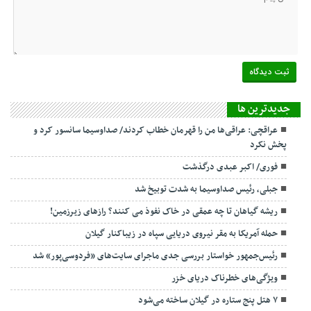
جديدترين ها
عراقچی: عراقی‌ها من را قهرمان خطاب کردند/ صداوسیما سانسور کرد و
پخش نکرد
فوری/ اکبر عبدی درگذشت
جبلی، رئیس صداوسیما به شدت توبیخ شد
ریشه گیاهان تا چه عمقی در خاک نفوذ می کنند؟ رازهای زیرزمین!
حمله آمریکا به مقر نیروی دریایی سپاه در زیباکنار گیلان
رئیس‌جمهور خواستار بررسی جدی ماجرای سایت‌های «فردوسی‌پور» شد
ویژگی‌های خطرناک دریای خزر
۷ هتل پنج ستاره در گیلان ساخته می‌شود