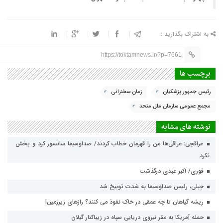
به اشتراک بگذارید :
https://toktamnews.ir/?p=7661
برچسب ها
رئیس جمهور پزشکیان
زمان سخنرانی
مجمع عمومی سازمان ملل متحد
نوشته های مشابه
عراقچی: عراقی‌ها من را قهرمان خطاب کردند/ صداوسیما سانسور کرد و پخش
نکرد
فوری/ اکبر عبدی درگذشت
جبلی، رئیس صداوسیما به شدت توبیخ شد
ریشه گیاهان تا چه عمقی در خاک نفوذ می کنند؟ رازهای زیرزمین!
حمله آمریکا به مقر نیروی دریایی سپاه در زیباکنار گیلان