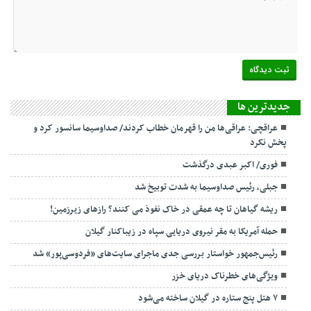
جديدترين ها
عراقچی: عراقی‌ها من را قهرمان خطاب کردند/ صداوسیما سانسور کرد و
پخش نکرد
فوری/ اکبر عبدی درگذشت
جبلی، رئیس صداوسیما به شدت توبیخ شد
ریشه گیاهان تا چه عمقی در خاک نفوذ می کنند؟ رازهای زیرزمین!
حمله آمریکا به مقر نیروی دریایی سپاه در زیباکنار گیلان
رئیس‌جمهور خواستار بررسی جدی ماجرای سایت‌های «فردوسی‌پور» شد
ویژگی‌های خطرناک دریای خزر
۷ هتل پنج ستاره در گیلان ساخته می‌شود