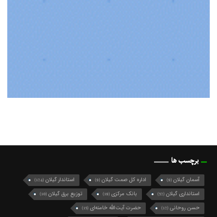
برچسب ها
آسمان گیلان
اداره کل صمت گیلان
استاندار گیلان
(124)
(9)
(9)
استانداری گیلان
بانک مرکزی
توزیع برق گیلان
(10)
(19)
(32)
حسن روحانی
حضرت آیت‌الله خامنه‌ای
(15)
(12)