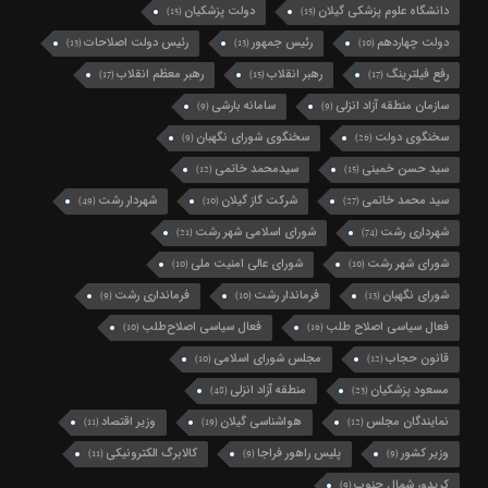
دانشگاه علوم پزشکی گیلان
دولت پزشکیان
(15)
(15)
دولت چهاردهم
رئیس جمهور
رئیس دولت اصلاحات
(13)
(13)
(10)
رفع فیلترینگ
رهبر انقلاب
رهبر معظم انقلاب
(17)
(15)
(17)
سازمان منطقه آزاد انزلی
سامانه بارشی
(9)
(9)
سخنگوی دولت
سخنگوی شورای نگهبان
(9)
(26)
سید حسن خمینی
سیدمحمد خاتمی
(12)
(15)
سید محمد خاتمی
شرکت گاز گیلان
شهردار رشت
(49)
(10)
(27)
شهرداری رشت
شورای اسلامی شهر رشت
(21)
(74)
شورای شهر رشت
شورای عالی امنیت ملی
(10)
(10)
شورای نگهبان
فرماندار رشت
فرمانداری رشت
(9)
(10)
(13)
فعال سیاسی اصلاح طلب
فعال سیاسی اصلاح‌طلب
(10)
(16)
قانون حجاب
مجلس شورای اسلامی
(10)
(12)
مسعود پزشکیان
منطقه آزاد انزلی
(48)
(23)
نمایندگان مجلس
هواشناسی گیلان
وزیر اقتصاد
(11)
(19)
(12)
وزیر کشور
پلیس راهور فراجا
کالابرگ الکترونیکی
(11)
(9)
(9)
کریدور شمال جنوب
(9)