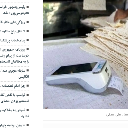
رئیس‌جمهور خواس
«فردوسی‌پور» شد
ویژگی‌های خطرنا
۷ هتل پنج ستاره در گیلان ساخته می‌شود
پیام شبانه پزشکیا
روزنامه جمهوری ا
دوساعت از پیام رهبر
را به مخالفان انسجا
سابقه مجری صدا و
انگلیس
چرا امام قطعنامه ۵۹۸ را پذیرفت؟/ ۲+۴ دلیل
ترامپ با نقض تفاهم
نامعتبربودن امضای خ
تعرض به مذاکره و 
علی سیفی
ندارد
تدوین برنامه چهارس