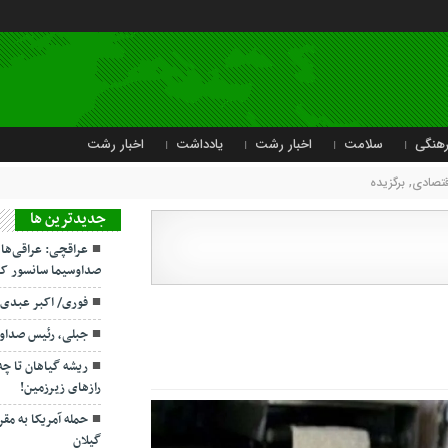
هنگی
سلامت
اخبار رشت
یادداشت
اخبار رشت
قتصادی
,
برگزیده
جديدترين ها
عراقچی: عراقی‌ها
صداوسیما سانسور کر
فوری/ اکبر عبدی
جبلی، رئیس صداو
ریشه گیاهان تا چ
رازهای زیرزمین!
حمله آمریکا به مقر
گیلان