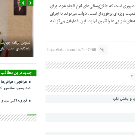
ضروری است که اطلاع‌رسانی‌های لازم انجام شود. برای
همیت ویژه‌ای برخوردار است. دولت می‌تواند با اجرای
ی نانوایی‌ها را تأمین نماید. این اقدامات می‌توانند
تدوین برنامه چهارساله
راهکارهای اصلی بر
https://toktamnews.ir/?p=7469
جدیدترین مطالب
عراقچی: عراقی‌ها 
صداوسیما سانسور کر
رد و پخش نکرد
فوری/ اکبر عبدی