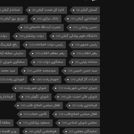
آسمان گیلان
اداره کل صمت گیلان
استاندار گیلان
(124)
(9)
(9)
استانداری گیلان
بانک مرکزی
توزیع برق گیلان
(10)
(19)
(32)
حسن روحانی
حضرت آیت‌الله خامنه‌ای
(15)
(12)
دانشگاه علوم پزشکی گیلان
دولت پزشکیان
دولت 
(15)
(15)
رئیس جمهور
رئیس دولت اصلاحات
رفع فیلترینگ
(13)
(13)
رهبر انقلاب
رهبر معظم انقلاب
سازمان منطقه آزاد 
(17)
(15)
سامانه بارشی
سخنگوی دولت
سخنگوی شورای نگه
(26)
(9)
سید حسن خمینی
سیدمحمد خاتمی
سید محمد 
(12)
(15)
شرکت گاز گیلان
شهردار رشت
شهرداری رشت
(74)
(49)
(10)
شورای اسلامی شهر رشت
شورای شهر رشت
(10)
(21)
شورای عالی امنیت ملی
شورای نگهبان
فرماندار 
(13)
(10)
فرمانداری رشت
فعال سیاسی اصلاح طلب
(16)
(9)
فعال سیاسی اصلاح‌طلب
قانون حجاب
(12)
(10)
مجلس شورای اسلامی
مسعود پزشکیان
منطقه آزا
(23)
(10)
نمایندگان مجلس
هواشناسی گیلان
وزیر اقتصاد
(11)
(19)
(12)