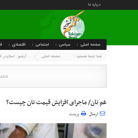
درباره ما
صفحه اصلی
سیاسی
اجتماعی
اقتصادی
فر
شما اینجا هستید :
صفحه اصلی
آرشیو :
اسلایدر
,
ا
غم نان/ ماجرای افزایش قیمت نان چیست؟
ارسال
پرینت