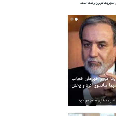
ای مدیریت شهری رشت است.
‌ها من را قهرمان خطاب
یما سانسور کرد و پخش
 احترام میذارن به جز خودمون.