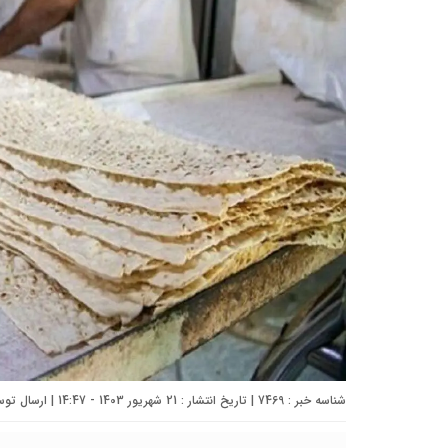
شناسه خبر : 7469 | تاریخ انتشار : 21 شهریور 1403 - 14:47 | ارسال توسط :