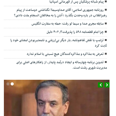
پیام شبانه پزشکیان پس از قهرمانی اسپانیا
روزنامه جمهوری اسلامی: آقای صداوسیما! نگذاشتی دوساعت از پیام
رهبرانقلاب در باره وحدت بگذرد ؛ آنتن را به مخالفان انسجام ملت دادی؟
سابقه مجری صدا و سیما لو رفت: حمله به سفارت انگلیس
چرا امام قطعنامه ۵۹۸ را پذیرفت؟/ ۲+۴ دلیل
ترامپ با نقض تفاهم‌نامه، بار دیگر بی‌ارزشی و نامعتبربودن امضای خود را
ثابت کرد
تعرض به مذاکره و مذاکره‌کنندگان هیچ نسبتی با اسلام ندارد
تدوین برنامه چهارساله و ایجاد درآمد پایدار، از راهکارهای اصلی برای
مدیریت شهری رشت است.