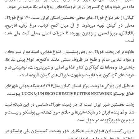
داده می شود و انواع کنسروی آن در فروشگاه‌های اروپا و آمریکا عرضه می شود.
گیلان از نظر تنوع خوراک‌های محلی نخستین استان ایران است. ۱۷۰ نوع خوراک
محلی در گیلان تهیه می‌شود. از آن میان گمج کباب، مرغ ترش، اناربیج،
باقلاقاتق، میرزاقاسمی و زیتون پرورده ۶ خوراک اصلی محلی ثبت ملی شده
است.
علاوه بر این پخت خوراک به روش پیشینیان، تنوع غذایی، استفاده از سبزیجات
و مواد غذایی سالم و طبخ در ظروف سنتی مانند «گمج»، انواع پیش غذاها،
چاشنی‌ها و مخلفات گوناگون کنار غذای اصلی و شیرینی‌جات، نوشیدنی‌ها و
شربت‌های گوناگون به جذابیت و شهرت خوراک‌های گیلان افزوده است.
به دلیل این ویژگی‌ها رشت مرکز استان گیلان سال۱۳۹۴به شبکه جهانی شهرهای
خلاق یونسکو UNESCO CREATIVE CITIES NETWORK یا UCCN پیوست.
رشت نخستین شهر ایران است که در زمینه خوراک شناسی در این شبکه ثبت
شد و نماینده ایران در شبکه شهرهای خلاق خوراک‌شناسی یونسکو و بیست و
پنجمین شهر برگزیده در جهان است.
در پی کسب این عنوان دفتر همکاری‌ شهر رشت با کمیسیون ملی یونسکو در
ساختمان تاریخی شهرداری راه اندازی شد.