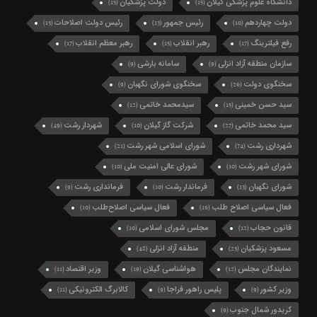
دانشگاه علوم پزشکی گیلان
دولت پزشکیان
(15)
(15)
دولت چهاردهم
رئیس جمهور
رئیس دولت اصلاحات
(13)
(13)
(10)
رفع فیلترینگ
رهبر انقلاب
رهبر معظم انقلاب
(17)
(15)
(17)
سازمان منطقه آزاد انزلی
سامانه بارشی
(9)
(9)
سخنگوی دولت
سخنگوی شورای نگهبان
(9)
(26)
سید حسن خمینی
سیدمحمد خاتمی
(12)
(15)
سید محمد خاتمی
شرکت گاز گیلان
شهردار رشت
(49)
(10)
(27)
شهرداری رشت
شورای اسلامی شهر رشت
(21)
(74)
شورای شهر رشت
شورای عالی امنیت ملی
(10)
(10)
شورای نگهبان
فرماندار رشت
فرمانداری رشت
(9)
(10)
(13)
فعال سیاسی اصلاح طلب
فعال سیاسی اصلاح‌طلب
(10)
(16)
قانون حجاب
مجلس شورای اسلامی
(10)
(12)
مسعود پزشکیان
منطقه آزاد انزلی
(48)
(23)
نمایندگان مجلس
هواشناسی گیلان
وزیر اقتصاد
(11)
(19)
(12)
وزیر کشور
پلیس راهور فراجا
کالابرگ الکترونیکی
(11)
(9)
(9)
کریدور شمال جنوب
(9)