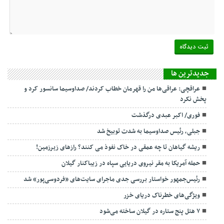
جديدترين ها
عراقچی: عراقی‌ها من را قهرمان خطاب کردند/ صداوسیما سانسور کرد و
پخش نکرد
فوری/ اکبر عبدی درگذشت
جبلی، رئیس صداوسیما به شدت توبیخ شد
ریشه گیاهان تا چه عمقی در خاک نفوذ می کنند؟ رازهای زیرزمین!
حمله آمریکا به مقر نیروی دریایی سپاه در زیباکنار گیلان
رئیس‌جمهور خواستار بررسی جدی ماجرای سایت‌های «فردوسی‌پور» شد
ویژگی‌های خطرناک دریای خزر
۷ هتل پنج ستاره در گیلان ساخته می‌شود