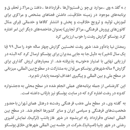
به گفته وی، مواردی چون فستیوال‌ها، قراردادها، داشتن مراکز تحقیق و
برنامه‌های موجود در زمینه خلاقیت، داشتن فضاهای مشخص و مراکزی برای
آموزش، تولید و ترویج خلاقیت و پخش و انتشار کالاها و خدماتی (برای مثال
کانون‌های پرورش فرهنگی، مراکز تجاری) بعنوان شاخصه‌های دیگر این امر اشاره
کرد.یونسکو گزارش رشت را خوب ارزیابی کرد
رمضان نیا یادآور شد: شهر رشت نخستین گزارش چهار ساله خود را سال ۹۹ (با
یک سال تاخیر) به دلیل جا به جایی مدیران برای یونسکو ارسال کرد که البته در
ارزیابی نهایی با امتیاز «خوب» پذیرفته شد. از معیارهای ارزش گذاری برای
گزارش۴ ساله شهرهای یونسکو می‌توان به مشارکت در سطوح بین المللی، میزبانی
در سطح ملی و بین المللی و پیگیری اهداف توسعه پایدار نام برد.
این کارشناس از جمله برنامه‌های عملی انجام شده در سطح محلی به «جشنواره
کدو» در رشت اشاره کرد که در سایت یونسکو نیز بازتاب داشته است.
به گفته وی، در سطح ملی «شب فرهنگی رشت» درهتل همای تهران با حضور
شخصیت‌های فرهنگی و سیاسی ایران و سایر کشورها انجام شد. در سطح بین
المللی امضای «قرارداد راه ابریشم» در شهر غازیانتپ (ترکیه)، نمایش آشپزی
رشتی در شهر دِنیا (اسپانیا)، شرکت در جلسه بین المللی شهرهای خلاق یونسکو