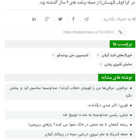
در کراکوف (لهستان) از جمله برنامه های ۴ سال گذشته بود.
به اشتراک بگذارید :
https://toktamnews.ir/?p=6652
برچسب ها
خوراک‌های لذیذ گیلان
کمیسیون ملی یونسکو
نمایش آشپزی رشتی
نوشته های مشابه
عراقچی: عراقی‌ها من را قهرمان خطاب کردند/ صداوسیما سانسور کرد و پخش
نکرد
فوری/ اکبر عبدی درگذشت
جبلی، رئیس صداوسیما به شدت توبیخ شد
ریشه گیاهان تا چه عمقی در خاک نفوذ می کنند؟ رازهای زیرزمین!
حمله آمریکا به مقر نیروی دریایی سپاه در زیباکنار گیلان