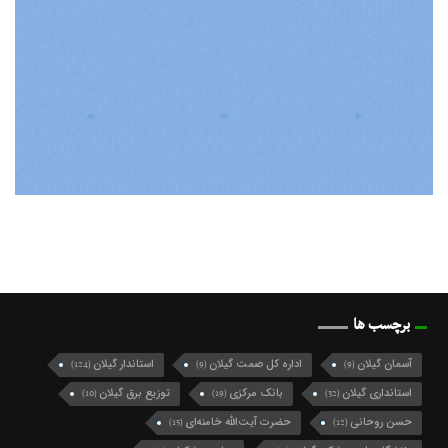
برچسب ها
آسمان گیلان
اداره کل صمت گیلان
استاندار گیلان
(124)
(9)
(9)
استانداری گیلان
بانک مرکزی
توزیع برق گیلان
(10)
(19)
(32)
حسن روحانی
حضرت آیت‌الله خامنه‌ای
(15)
(12)