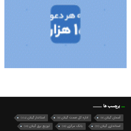
برچسب ها
آسمان گیلان
اداره کل صمت گیلان
استاندار گیلان
(124)
(9)
(9)
استانداری گیلان
بانک مرکزی
توزیع برق گیلان
(10)
(19)
(32)