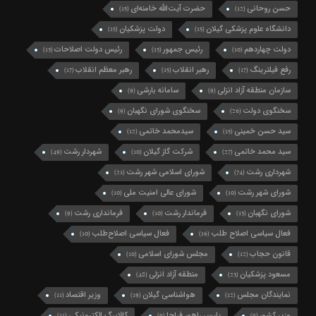
حسن روحانی
حضرت آیت‌الله خامنه‌ای
(15)
(12)
دانشگاه علوم پزشکی گیلان
دولت پزشکیان
(15)
(15)
دولت چهاردهم
رئیس جمهور
رئیس دولت اصلاحات
(13)
(13)
(10)
رفع فیلترینگ
رهبر انقلاب
رهبر معظم انقلاب
(17)
(15)
(17)
سازمان منطقه آزاد انزلی
سامانه بارشی
(9)
(9)
سخنگوی دولت
سخنگوی شورای نگهبان
(9)
(26)
سید حسن خمینی
سیدمحمد خاتمی
(12)
(15)
سید محمد خاتمی
شرکت گاز گیلان
شهردار رشت
(49)
(10)
(27)
شهرداری رشت
شورای اسلامی شهر رشت
(21)
(74)
شورای شهر رشت
شورای عالی امنیت ملی
(10)
(10)
شورای نگهبان
فرماندار رشت
فرمانداری رشت
(9)
(10)
(13)
فعال سیاسی اصلاح طلب
فعال سیاسی اصلاح‌طلب
(10)
(16)
قانون حجاب
مجلس شورای اسلامی
(10)
(12)
مسعود پزشکیان
منطقه آزاد انزلی
(48)
(23)
نمایندگان مجلس
هواشناسی گیلان
وزیر اقتصاد
(11)
(19)
(12)
وزیر کشور
پلیس راهور فراجا
کالابرگ الکترونیکی