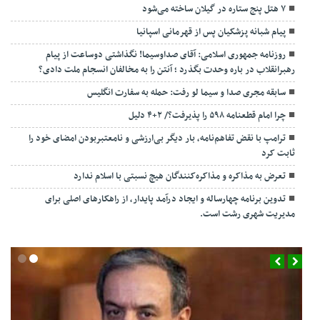
۷ هتل پنج ستاره در گیلان ساخته می‌شود
پیام شبانه پزشکیان پس از قهرمانی اسپانیا
روزنامه جمهوری اسلامی: آقای صداوسیما! نگذاشتی دوساعت از پیام
رهبرانقلاب در باره وحدت بگذرد ؛ آنتن را به مخالفان انسجام ملت دادی؟
سابقه مجری صدا و سیما لو رفت: حمله به سفارت انگلیس
چرا امام قطعنامه ۵۹۸ را پذیرفت؟/ ۲+۴ دلیل
ترامپ با نقض تفاهم‌نامه، بار دیگر بی‌ارزشی و نامعتبربودن امضای خود را
ثابت کرد
تعرض به مذاکره و مذاکره‌کنندگان هیچ نسبتی با اسلام ندارد
تدوین برنامه چهارساله و ایجاد درآمد پایدار، از راهکارهای اصلی برای
مدیریت شهری رشت است.