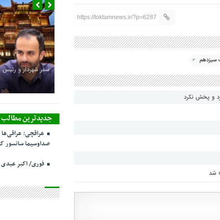
https://toktamnews.ir/?p=6287
 سیزدهم
سفر شهردار و رئیس 
رد و پخش نکرد
جدیدترین مطالب
عراقچی: عراقی‌ها 
صداوسیما سانسور کر
فوری/ اکبر عبدی
» شد