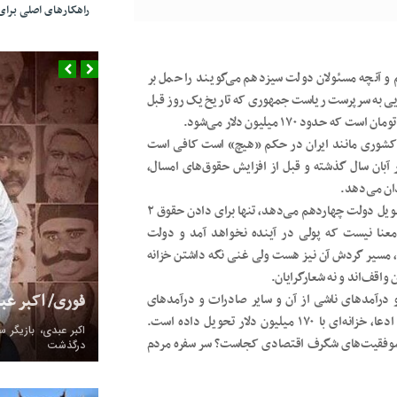
راهکارهای اصلی بر
م و آنچه مسئولان دولت سیزدهم می‌گویند را حمل بر
ایی به سرپرست ریاست جمهوری که تاریخ یک روز قبل
نه کشوری مانند ایران در حکم «هیچ» است کافی است
آبان سال گذشته و قبل از افزایش حقوق‌های امسال،
به عبارت بهتر، موجودی کنونی خزانه‌ای که دولت سیزدهم تحویل دولت چهاردهم می‌دهد، تنها برای دادن حقوق ۲
ان معنا نیست که پولی در آینده نخواهد آمد و دولت
پول، مسیر گردش آن نیز هست ولی غنی نگه داشتن خزانه
اقف‌اند و نه شعارگرایان.
فوری/ اکبر ع
درآمدهای ناشی از آن و سایر صادرات و درآمدهای
داخلی را به چند برابر دولت قبلی برساند ولی به‌رغم آن همه ادعا، خزانه‌ای با ۱۷۰ میلیون دلار تحویل داده است.
ی موفقیت‌های شگرف اقتصادی کجاست؟ سر سفره مردم
درگذشت