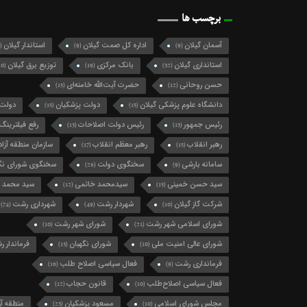
برچسب ها
آسمان گیلان
اداره کل صمت گیلان
استاندار گیلان
(124)
(9)
(9)
استانداری گیلان
بانک مرکزی
توزیع برق گیلان
(10)
(19)
(32)
حسن روحانی
حضرت آیت‌الله خامنه‌ای
(15)
(12)
دانشگاه علوم پزشکی گیلان
دولت پزشکیان
دولت 
(15)
(15)
رئیس جمهور
رئیس دولت اصلاحات
رفع فیلترینگ
(13)
(13)
رهبر انقلاب
رهبر معظم انقلاب
سازمان منطقه آزاد 
(17)
(15)
سامانه بارشی
سخنگوی دولت
سخنگوی شورای نگه
(26)
(9)
سید حسن خمینی
سیدمحمد خاتمی
سید محمد 
(12)
(15)
شرکت گاز گیلان
شهردار رشت
شهرداری رشت
(74)
(49)
(10)
شورای اسلامی شهر رشت
شورای شهر رشت
(10)
(21)
شورای عالی امنیت ملی
شورای نگهبان
فرماندار 
(13)
(10)
فرمانداری رشت
فعال سیاسی اصلاح طلب
(16)
(9)
فعال سیاسی اصلاح‌طلب
قانون حجاب
(12)
(10)
مجلس شورای اسلامی
مسعود پزشکیان
منطقه آزا
(23)
(10)