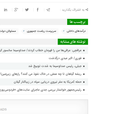
به اشتراک بگذارید :
برچسب ها
درآمدهای داخلی
سرپرست ریاست جمهوری
مسئولان دولت
نوشته های مشابه
عراقچی: عراقی‌ها من را قهرمان خطاب کردند/ صداوسیما سانسور ک
فوری/ اکبر عبدی درگذشت
جبلی، رئیس صداوسیما به شدت توبیخ شد
ریشه گیاهان تا چه عمقی در خاک نفوذ می کنند؟ رازهای زیرزمین!
حمله آمریکا به مقر نیروی دریایی سپاه در زیباکنار گیلان
رئیس‌جمهور خواستار بررسی جدی ماجرای سایت‌های «فردوسی‌پور