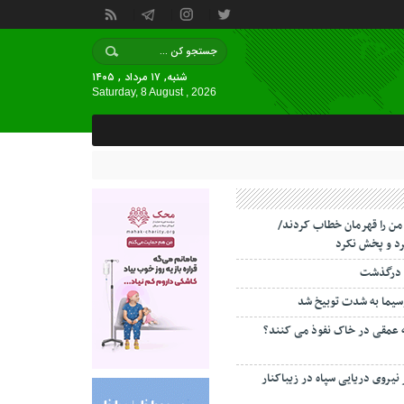
شنبه, ۱۷ مرداد , ۱۴۰۵
Saturday, 8 August , 2026
 من را قهرمان خطاب کردند/
د و پخش نکرد
 درگذشت
سیما به شدت توبیخ شد
ه عمقی در خاک نفوذ می کنند؟
 نیروی دریایی سپاه در زیباکنار