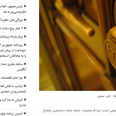
رئیس‌جمهور خواس
«فردوسی‌پور» شد
ویژگی‌های خطرنا
۷ هتل پنج ستاره در گیلان ساخته می‌شود
پیام شبانه پزشکیا
روزنامه جمهوری ا
دوساعت از پیام رهبر
را به مخالفان انسجا
سابقه مجری صدا و
انگلیس
چرا امام قطعنامه ۵۹۸ را پذیرفت؟/ ۲+۴ دلیل
ترامپ با نقض تفاهم
نامعتبربودن امضای خ
علی سیفی
تعرض به مذاکره و 
ندارد
 مهمی است، چرا که وضعیت خزانه، مانند دماسنجی، اوضاع
تدوین برنامه چهارس