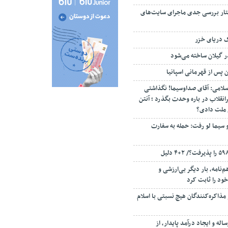
تار بررسی جدی ماجرای سایت‌های
ک دریای خزر
ن پس از قهرمانی اسپانیا
سلامی: آقای صداوسیما! نگذاشتی
انقلاب در باره وحدت بگذرد ؛ آنتن
م ملت دادی؟
 سیما لو رفت: حمله به سفارت
‌نامه، بار دیگر بی‌ارزشی و
ود را ثابت کرد
مذاکره‌کنندگان هیچ نسبتی با اسلام
اله و ایجاد درآمد پایدار، از