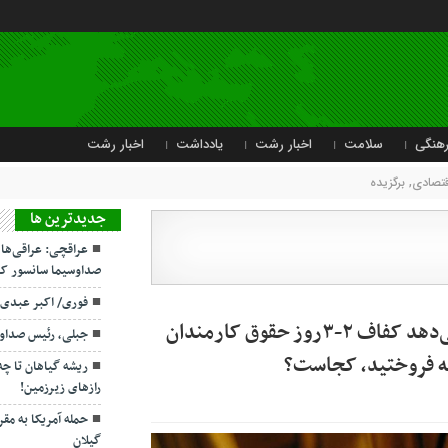
هنگی
سلامت
اخبار رشت
یادداشت
اخبار رشت
قتصادی
,
برگزیده
جديدترين ها
عراقچی: عراقی‌ها
صداوسیما سانسور کر
فوری/ اکبر عبدی
خزانه‌ای که دولت سیزدهم تحویل پزشکیان می‌دهد کفاف ۲-۳روز حقوق کارمندان
جبلی، رئیس صداو
که فروختید، کجاست؟
ریشه گیاهان تا چ
رازهای زیرزمین!
حمله آمریکا به مقر
گیلان