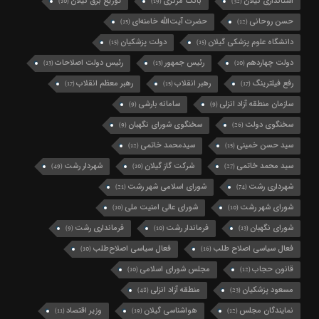
استانداری گیلان
بانک مرکزی
توزیع برق گیلان
(10)
(19)
(32)
حسن روحانی
حضرت آیت‌الله خامنه‌ای
(15)
(12)
دانشگاه علوم پزشکی گیلان
دولت پزشکیان
(15)
(15)
دولت چهاردهم
رئیس جمهور
رئیس دولت اصلاحات
(13)
(13)
(10)
رفع فیلترینگ
رهبر انقلاب
رهبر معظم انقلاب
(17)
(15)
(17)
سازمان منطقه آزاد انزلی
سامانه بارشی
(9)
(9)
سخنگوی دولت
سخنگوی شورای نگهبان
(9)
(26)
سید حسن خمینی
سیدمحمد خاتمی
(12)
(15)
سید محمد خاتمی
شرکت گاز گیلان
شهردار رشت
(49)
(10)
(27)
شهرداری رشت
شورای اسلامی شهر رشت
(21)
(74)
شورای شهر رشت
شورای عالی امنیت ملی
(10)
(10)
شورای نگهبان
فرماندار رشت
فرمانداری رشت
(9)
(10)
(13)
فعال سیاسی اصلاح طلب
فعال سیاسی اصلاح‌طلب
(10)
(16)
قانون حجاب
مجلس شورای اسلامی
(10)
(12)
مسعود پزشکیان
منطقه آزاد انزلی
(48)
(23)
نمایندگان مجلس
هواشناسی گیلان
وزیر اقتصاد
(11)
(19)
(12)