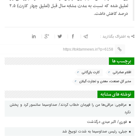
تعلیق شده که نسبت به مدت مشابه سال قبل (تعلیق چهار کارت) ۲.۵
درصد کاهش داشت.
به اشتراک بگذارید :
https://toktamnews.ir/?p=6158
برچسب ها
اقلام صادراتی
کارت بازرگانی
مدیر کل صنعت، معدن و تجارت گیلان
نوشته های مشابه
عراقچی: عراقی‌ها من را قهرمان خطاب کردند/ صداوسیما سانسور کرد و پخش
نکرد
فوری/ اکبر عبدی درگذشت
جبلی، رئیس صداوسیما به شدت توبیخ شد