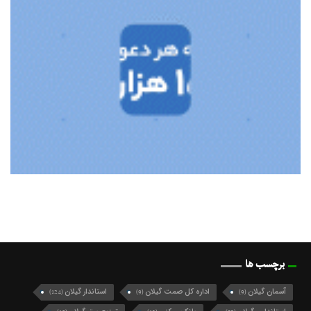
برچسب ها
آسمان گیلان
اداره کل صمت گیلان
استاندار گیلان
(124)
(9)
(9)