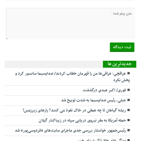
جديدترين ها
عراقچی: عراقی‌ها من را قهرمان خطاب کردند/ صداوسیما سانسور کرد و
پخش نکرد
فوری/ اکبر عبدی درگذشت
جبلی، رئیس صداوسیما به شدت توبیخ شد
ریشه گیاهان تا چه عمقی در خاک نفوذ می کنند؟ رازهای زیرزمین!
حمله آمریکا به مقر نیروی دریایی سپاه در زیباکنار گیلان
رئیس‌جمهور خواستار بررسی جدی ماجرای سایت‌های «فردوسی‌پور» شد
ویژگی‌های خطرناک دریای خزر