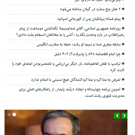
۷ هتل پنج ستاره در گیلان ساخته می‌شود
پیام شبانه پزشکیان پس از قهرمانی اسپانیا
روزنامه جمهوری اسلامی: آقای صداوسیما! نگذاشتی دوساعت از پیام
رهبرانقلاب در باره وحدت بگذرد ؛ آنتن را به مخالفان انسجام ملت دادی؟
سابقه مجری صدا و سیما لو رفت: حمله به سفارت انگلیس
چرا امام قطعنامه ۵۹۸ را پذیرفت؟/ ۲+۴ دلیل
ترامپ با نقض تفاهم‌نامه، بار دیگر بی‌ارزشی و نامعتبربودن امضای خود را
ثابت کرد
تعرض به مذاکره و مذاکره‌کنندگان هیچ نسبتی با اسلام ندارد
تدوین برنامه چهارساله و ایجاد درآمد پایدار، از راهکارهای اصلی برای
مدیریت شهری رشت است.