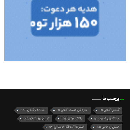
برچسب ها
آسمان گیلان
اداره کل صمت گیلان
استاندار گیلان
(124)
(9)
(9)
استانداری گیلان
بانک مرکزی
توزیع برق گیلان
(10)
(19)
(32)
حسن روحانی
حضرت آیت‌الله خامنه‌ای
(15)
(12)