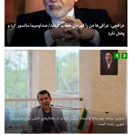
عراقچی: عراقی‌ها من را قهرمان خطاب کردند/ صداوسیما سانسور کرد و
پخش نکرد
فوری/ اکبر عبدی درگذشت
سفر شهردار و رئیس شورای شهر رشت به کشور چین
تدوین برنامه چهارساله و ایجاد درآمد پایدار، از راهکارهای اصلی برای مدیریت
شهری رشت است.