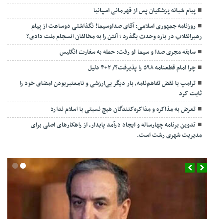
پیام شبانه پزشکیان پس از قهرمانی اسپانیا
روزنامه جمهوری اسلامی: آقای صداوسیما! نگذاشتی دوساعت از پیام
رهبرانقلاب در باره وحدت بگذرد ؛ آنتن را به مخالفان انسجام ملت دادی؟
سابقه مجری صدا و سیما لو رفت: حمله به سفارت انگلیس
چرا امام قطعنامه ۵۹۸ را پذیرفت؟/ ۲+۴ دلیل
ترامپ با نقض تفاهم‌نامه، بار دیگر بی‌ارزشی و نامعتبربودن امضای خود را
ثابت کرد
تعرض به مذاکره و مذاکره‌کنندگان هیچ نسبتی با اسلام ندارد
تدوین برنامه چهارساله و ایجاد درآمد پایدار، از راهکارهای اصلی برای
مدیریت شهری رشت است.