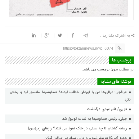
به اشتراک بگذارید :
https://toktamnews.ir/?p=6074
برچسب ها
این مطلب بدون برچسب می باشد.
نوشته های مشابه
عراقچی: عراقی‌ها من را قهرمان خطاب کردند/ صداوسیما سانسور کرد و پخش
نکرد
فوری/ اکبر عبدی درگذشت
جبلی، رئیس صداوسیما به شدت توبیخ شد
ریشه گیاهان تا چه عمقی در خاک نفوذ می کنند؟ رازهای زیرزمین!
حمله آمریکا به مقر نیروی دریایی سپاه در زیباکنار گیلان