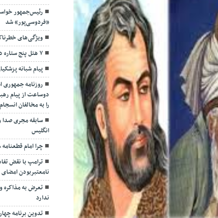
رئیس‌جمهور خواس
«فردوسی‌پور» شد
ویژگی‌های خطرنا
۷ هتل پنج ستاره در گیلان ساخته می‌شود
پیام شبانه پزشکیا
روزنامه جمهوری ا
دوساعت از پیام رهبر
را به مخالفان انسجا
سابقه مجری صدا و
انگلیس
چرا امام قطعنامه ۵۹۸ را پذیرفت؟/ ۲+۴ دلیل
ترامپ با نقض تفاهم
نامعتبربودن امضای خ
تعرض به مذاکره و 
ندارد
تدوین برنامه چهارس