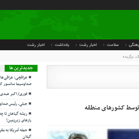
هنگی
سلامت
اخبار رشت
یادداشت
اخبار رشت
یک
,
برگزیده
جديدترين ها
عراقچی: عراقی‌ها
صداوسیما سانسور کر
فوری/ اکبر عبدی
جبلی، رئیس صداو
 توسط کشورهای منطقه
ریشه گیاهان تا چ
رازهای زیرزمین!
حمله آمریکا به مقر
گیلان