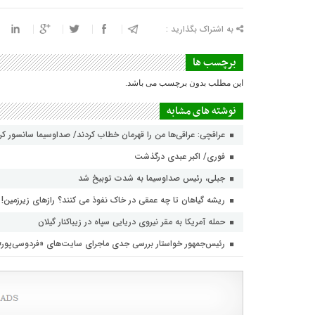
به اشتراک بگذارید :
برچسب ها
این مطلب بدون برچسب می باشد.
نوشته های مشابه
عراقچی: عراقی‌ها من را قهرمان خطاب کردند/ صداوسیما سانسور ک
فوری/ اکبر عبدی درگذشت
جبلی، رئیس صداوسیما به شدت توبیخ شد
ریشه گیاهان تا چه عمقی در خاک نفوذ می کنند؟ رازهای زیرزمین!
حمله آمریکا به مقر نیروی دریایی سپاه در زیباکنار گیلان
رئیس‌جمهور خواستار بررسی جدی ماجرای سایت‌های «فردوسی‌پور