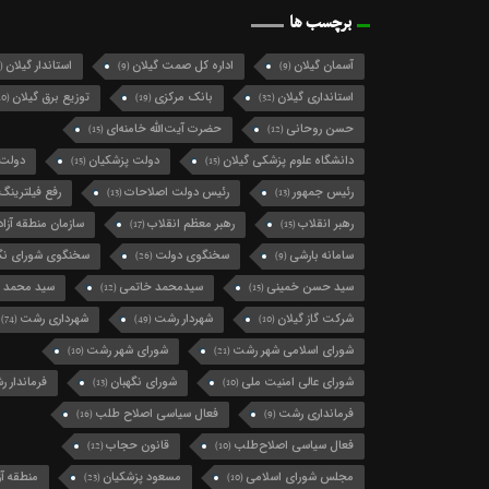
برچسب ها
آسمان گیلان
اداره کل صمت گیلان
استاندار گیلان
(124)
(9)
(9)
استانداری گیلان
بانک مرکزی
توزیع برق گیلان
(10)
(19)
(32)
حسن روحانی
حضرت آیت‌الله خامنه‌ای
(15)
(12)
دانشگاه علوم پزشکی گیلان
دولت پزشکیان
دولت 
(15)
(15)
رئیس جمهور
رئیس دولت اصلاحات
رفع فیلترینگ
(13)
(13)
رهبر انقلاب
رهبر معظم انقلاب
سازمان منطقه آزاد 
(17)
(15)
سامانه بارشی
سخنگوی دولت
سخنگوی شورای نگه
(26)
(9)
سید حسن خمینی
سیدمحمد خاتمی
سید محمد 
(12)
(15)
شرکت گاز گیلان
شهردار رشت
شهرداری رشت
(74)
(49)
(10)
شورای اسلامی شهر رشت
شورای شهر رشت
(10)
(21)
شورای عالی امنیت ملی
شورای نگهبان
فرماندار 
(13)
(10)
فرمانداری رشت
فعال سیاسی اصلاح طلب
(16)
(9)
فعال سیاسی اصلاح‌طلب
قانون حجاب
(12)
(10)
مجلس شورای اسلامی
مسعود پزشکیان
منطقه آزا
(23)
(10)