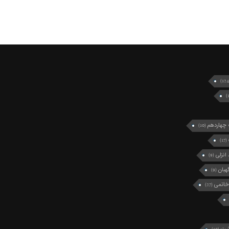
چهاردهم
(10)
(17)
انزلی
(9)
بان
(9)
خاتمی
(27)