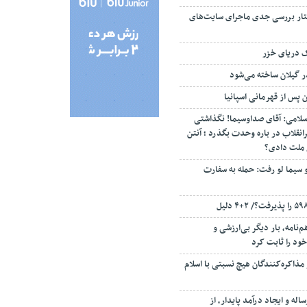
تار بررسی جدی ماجرای سایت‌های
ک دریای خزر
ن پس از قهرمانی اسپانیا
سلامی: آقای صداوسیما! نگذاشتی
انقلاب در باره وحدت بگذرد ؛ آنتن
م ملت دادی؟
 سیما لو رفت: حمله به سفارت
‌نامه، بار دیگر بی‌ارزشی و
ود را ثابت کرد
مذاکره‌کنندگان هیچ نسبتی با اسلام
اله و ایجاد درآمد پایدار، از