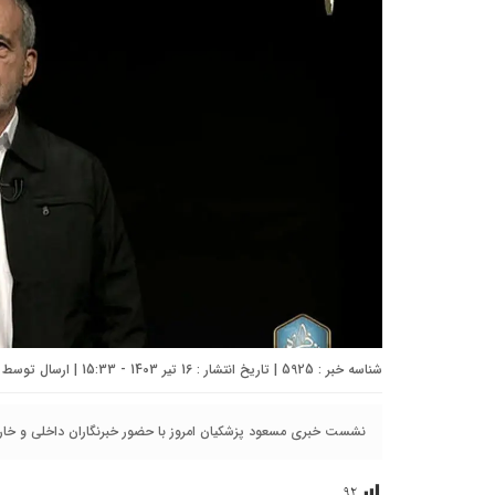
شناسه خبر : 5925 | تاریخ انتشار : 16 تیر 1403 - 15:33 | ارسال توسط :
نشست خبری مسعود پزشکیان امروز با حضور خبرنگاران داخلی و خارج
۹۲