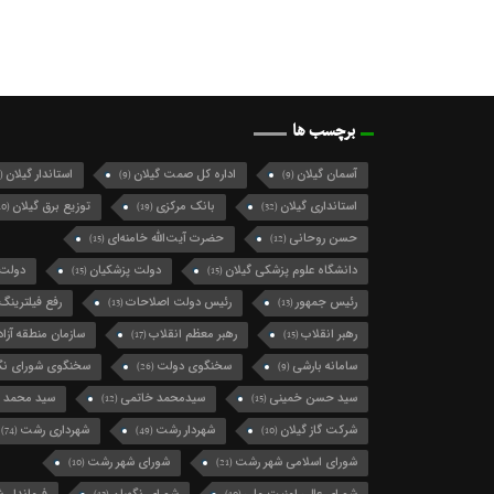
برچسب ها
آسمان گیلان
اداره کل صمت گیلان
استاندار گیلان
(124)
(9)
(9)
استانداری گیلان
بانک مرکزی
توزیع برق گیلان
(10)
(19)
(32)
حسن روحانی
حضرت آیت‌الله خامنه‌ای
(15)
(12)
دانشگاه علوم پزشکی گیلان
دولت پزشکیان
دولت 
(15)
(15)
رئیس جمهور
رئیس دولت اصلاحات
رفع فیلترینگ
(13)
(13)
رهبر انقلاب
رهبر معظم انقلاب
سازمان منطقه آزاد 
(17)
(15)
سامانه بارشی
سخنگوی دولت
سخنگوی شورای نگه
(26)
(9)
سید حسن خمینی
سیدمحمد خاتمی
سید محمد 
(12)
(15)
شرکت گاز گیلان
شهردار رشت
شهرداری رشت
(74)
(49)
(10)
شورای اسلامی شهر رشت
شورای شهر رشت
(10)
(21)