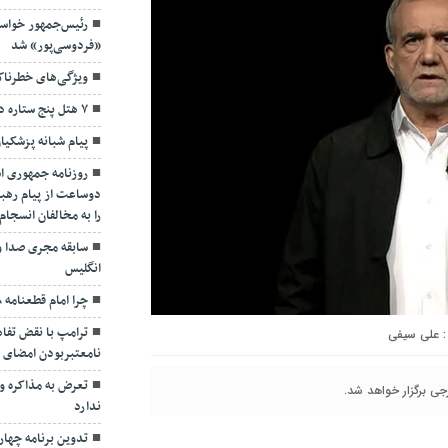
رئیس‌جمهور خواس
«فردوسی‌پور» شد
ویژگی‌های خطرنا
۷ هتل پنج ستاره در گیلان ساخته می‌شود
پیام شبانه پزشکیا
روزنامه جمهوری ا
دوساعت از پیام رهبر
را به مخالفان انسجا
سابقه مجری صدا و
انگلیس
چرا امام قطعنامه ۵۹۸ را پذیرفت؟/ ۲+۴ دلیل
ترامپ با نقض تفاهم
علی سیفی
نامعتبربودن امضای خ
تعرض به مذاکره و 
ی برگزار خواهد شد.
ندارد
تدوین برنامه چهارس