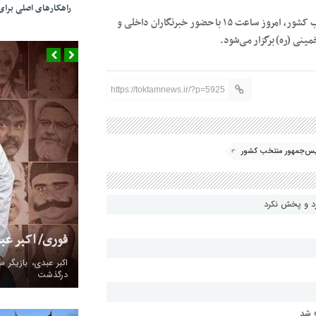
راهکارهای اصلی بر
تکتم نیوز/نشست خبری مسعود پزشکیان، رئیس‌جمهور منتخب کشور، امروز ساعت ۱۵ با حضور خبرنگاران داخلی و
ینی (ره) برگزار می‌شود.
https://toktamnews.ir/?p=5925
یس‌جمهور منتخب کشور
رد و پخش نکرد
عراقچی: عراقی
کردند/ صداوس
فوری/ اکبر ع
نکرد
درگذشت
همه دنیا دارن به ما
» شد