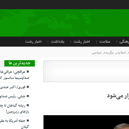
هنگی
سلامت
اخبار رشت
یادداشت
اخبار رشت
,
اسلایدر
,
برگزیده
,
سیاسی
جديدترين ها
عراقچی: عراقی‌ها
صداوسیما سانسور کر
فوری/ اکبر عبدی
ر می‌شود
جبلی، رئیس صداو
ریشه گیاهان تا چ
رازهای زیرزمین!
حمله آمریکا به مقر
گیلان