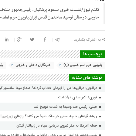
خارجی در سالن توحید ساختمان قدس ایران پاویون حرم امام خم
به اشتراک بگذارید :
برچسب ها
پاویون حرم امام خمینی (ره)
خبرنگاران داخلی و خارجی
رئ
نوشته های مشابه
عراقچی: عراقی‌ها من را قهرمان خطاب کردند/ صداوسیما سانسور ک
فوری/ اکبر عبدی درگذشت
جبلی، رئیس صداوسیما به شدت توبیخ شد
ریشه گیاهان تا چه عمقی در خاک نفوذ می کنند؟ رازهای زیرزمین!
حمله آمریکا به مقر نیروی دریایی سپاه در زیباکنار گیلان
رئیس‌جمهور خواستار بررسی جدی ماجرای سایت‌های «فردوسی‌پور