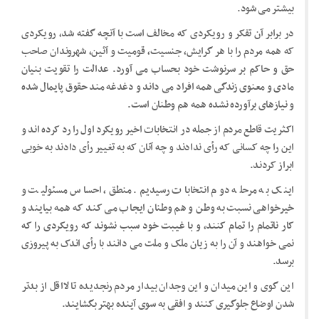
بیشتر می شود.
در برابر آن تفکر و رویکردی که مخالف است با آنچه گفته شد، رویکردی
که همه مردم را با هر گرایش، جنسیت، قومیت و آئین، شهروندان صاحب
حق و حاکم بر سرنوشت خود بحساب می آورد. عدالت را تقویت بنیان
مادی و معنوی زندگی همه افراد می داند و دغدغه مند حقوق پایمال شده
و نیازهای برآورده نشده همه هم وطنان است.
اکثریت قاطع مردم از جمله در انتخابات اخیر رویکرد اول را رد کرده اند و
این را چه کسانی که رأی ندادند و چه آنان که به تغییر رأی دادند به خوبی
ابراز کردند.
اینک به مرحله دوم انتخابات رسیدیم. منطق، احساس مسئولیت و
خیرخواهی نسبت به وطن و هم وطنان ایجاب می کند که همه بیایند و
کار ناتمام را تمام کنند، و با غیبت خود سبب نشوند که رویکردی را که
نمی خواهند و آن را به زیان ملک و ملت می دانند با رأی اندک به پیروزی
برسد.
این گوی و این میدان و این وجدان بیدار مردم رنجدیده تا لااقل از بدتر
شدن اوضاع جلوگیری کنند و افقی به سوی آینده بهتر بگشایند.