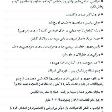
عراقچی: عراقی‌ها من را قهرمان خطاب کردند/ صداوسیما سانسور کرد و
پخش نکرد
فوری/ اکبر عبدی درگذشت
جبلی، رئیس صداوسیما به شدت توبیخ شد
ریشه گیاهان تا چه عمقی در خاک نفوذ می کنند؟ رازهای زیرزمین!
حمله آمریکا به مقر نیروی دریایی سپاه در زیباکنار گیلان
رئیس‌جمهور خواستار بررسی جدی ماجرای سایت‌های «فردوسی‌پور» شد
ویژگی‌های خطرناک دریای خزر
۷ هتل پنج ستاره در گیلان ساخته می‌شود
پیام شبانه پزشکیان پس از قهرمانی اسپانیا
روزنامه جمهوری اسلامی: آقای صداوسیما! نگذاشتی دوساعت از پیام
رهبرانقلاب در باره وحدت بگذرد ؛ آنتن را به مخالفان انسجام ملت دادی؟
سابقه مجری صدا و سیما لو رفت: حمله به سفارت انگلیس
چرا امام قطعنامه ۵۹۸ را پذیرفت؟/ ۲+۴ دلیل
ترامپ با نقض تفاهم‌نامه، بار دیگر بی‌ارزشی و نامعتبربودن امضای خود را