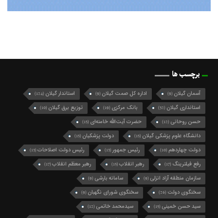
برچسب ها
آسمان گیلان
اداره کل صمت گیلان
استاندار گیلان
(124)
(9)
(9)
استانداری گیلان
بانک مرکزی
توزیع برق گیلان
(10)
(19)
(32)
حسن روحانی
حضرت آیت‌الله خامنه‌ای
(15)
(12)
دانشگاه علوم پزشکی گیلان
دولت پزشکیان
(15)
(15)
دولت چهاردهم
رئیس جمهور
رئیس دولت اصلاحات
(13)
(13)
(10)
رفع فیلترینگ
رهبر انقلاب
رهبر معظم انقلاب
(17)
(15)
(17)
سازمان منطقه آزاد انزلی
سامانه بارشی
(9)
(9)
سخنگوی دولت
سخنگوی شورای نگهبان
(9)
(26)
سید حسن خمینی
سیدمحمد خاتمی
(12)
(15)