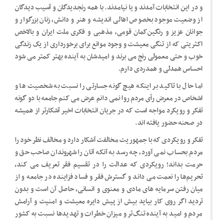
و در این انتخابات آمدند و یا نیامدند. با همه رنجدیدگان و آسیب دیدگان
از وضعیت موجود بخصوص اهالی اندیشه و هنر و دانش، زنان بزرگوار و
جوانان عزیز و رنگین‌کمان قومی، مذهبی و فکری ملت ایران و بالاخص
اکثریتی که از تنگی معیشت و وجود موانع برای برخورداری از یک زندگی
خوب و حتی معمولی رنج می برند و امیدشان به آینده بهتر کمتر می شود
احساس همدلی و همدردی دارم.
اما حال با تاکید بر اینکه هیچ گونه جسارتی را نسبت به شخصیت ها و
اشخاص در معرض رأی مردم روا نمی دانم عرض می کنم جامعه با دو گونه
تفکر و رویکرد مواجه است که در جریان انتخابات اخیر آشکارتر از همیشه
در صحنه حضور یافته اند.
تفکر و رویکردی که با جمهوریت مخالفت آشکار دارد و مخالف نظر خود را
مردم بحساب نمی آورد، چه رسد به آنکه آنان را شهروندان صاحب حق و
حرمت بداند؛ رویکردی که عدالت را در تقسیم فقر تعریف می کند،
تحریم‌ها را نعمت می داند و گسترش فقر و فساد فزاینده در جامعه و از
میان رفتن سرمایه های مادی و معنوی و انسانی، حاصل آن است و بدون
تردید اگر روی کار بیاید بیش از پیش دایره معیشت و امنیت و آرامش
مردم و امید به آینده تنگ‌تر و میزان خطرات و تهدیدها نسبت به کشور