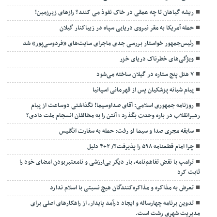
ریشه گیاهان تا چه عمقی در خاک نفوذ می کنند؟ رازهای زیرزمین!
حمله آمریکا به مقر نیروی دریایی سپاه در زیباکنار گیلان
رئیس‌جمهور خواستار بررسی جدی ماجرای سایت‌های «فردوسی‌پور» شد
ویژگی‌های خطرناک دریای خزر
۷ هتل پنج ستاره در گیلان ساخته می‌شود
پیام شبانه پزشکیان پس از قهرمانی اسپانیا
روزنامه جمهوری اسلامی: آقای صداوسیما! نگذاشتی دوساعت از پیام
رهبرانقلاب در باره وحدت بگذرد ؛ آنتن را به مخالفان انسجام ملت دادی؟
سابقه مجری صدا و سیما لو رفت: حمله به سفارت انگلیس
چرا امام قطعنامه ۵۹۸ را پذیرفت؟/ ۲+۴ دلیل
ترامپ با نقض تفاهم‌نامه، بار دیگر بی‌ارزشی و نامعتبربودن امضای خود را
ثابت کرد
تعرض به مذاکره و مذاکره‌کنندگان هیچ نسبتی با اسلام ندارد
تدوین برنامه چهارساله و ایجاد درآمد پایدار، از راهکارهای اصلی برای
مدیریت شهری رشت است.