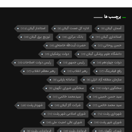
برچسب ها
آسمان گیلان
اداره کل صمت گیلان
استاندار گیلان
(124)
(9)
(9)
استانداری گیلان
بانک مرکزی
توزیع برق گیلان
(10)
(19)
(32)
حسن روحانی
حضرت آیت‌الله خامنه‌ای
(15)
(12)
دانشگاه علوم پزشکی گیلان
دولت پزشکیان
(15)
(15)
دولت چهاردهم
رئیس جمهور
رئیس دولت اصلاحات
(13)
(13)
(10)
رفع فیلترینگ
رهبر انقلاب
رهبر معظم انقلاب
(17)
(15)
(17)
سازمان منطقه آزاد انزلی
سامانه بارشی
(9)
(9)
سخنگوی دولت
سخنگوی شورای نگهبان
(9)
(26)
سید حسن خمینی
سیدمحمد خاتمی
(12)
(15)
سید محمد خاتمی
شرکت گاز گیلان
شهردار رشت
(49)
(10)
(27)
شهرداری رشت
شورای اسلامی شهر رشت
(21)
(74)
شورای شهر رشت
شورای عالی امنیت ملی
(10)
(10)
شورای نگهبان
فرماندار رشت
فرمانداری رشت
(9)
(10)
(13)