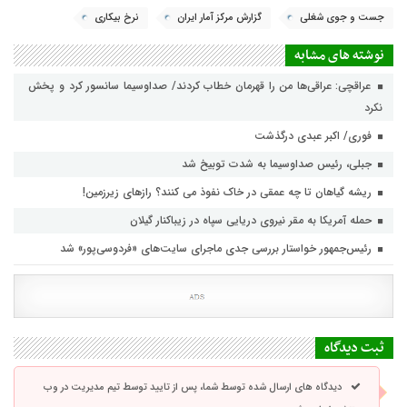
جست و جوی شغلی
گزارش مرکز آمار ایران
نرخ بیکاری
نوشته های مشابه
عراقچی: عراقی‌ها من را قهرمان خطاب کردند/ صداوسیما سانسور کرد و پخش
نکرد
فوری/ اکبر عبدی درگذشت
جبلی، رئیس صداوسیما به شدت توبیخ شد
ریشه گیاهان تا چه عمقی در خاک نفوذ می کنند؟ رازهای زیرزمین!
حمله آمریکا به مقر نیروی دریایی سپاه در زیباکنار گیلان
رئیس‌جمهور خواستار بررسی جدی ماجرای سایت‌های «فردوسی‌پور» شد
ثبت دیدگاه
دیدگاه های ارسال شده توسط شما، پس از تایید توسط تیم مدیریت در وب