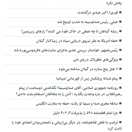
پخش نکرد
فوری/ اکبر عبدی درگذشت
جبلی، رئیس صداوسیما به شدت توبیخ شد
ریشه گیاهان تا چه عمقی در خاک نفوذ می کنند؟ رازهای زیرزمین!
حمله آمریکا به مقر نیروی دریایی سپاه در زیباکنار گیلان
رئیس‌جمهور خواستار بررسی جدی ماجرای سایت‌های «فردوسی‌پور» شد
ویژگی‌های خطرناک دریای خزر
۷ هتل پنج ستاره در گیلان ساخته می‌شود
پیام شبانه پزشکیان پس از قهرمانی اسپانیا
روزنامه جمهوری اسلامی: آقای صداوسیما! نگذاشتی دوساعت از پیام
رهبرانقلاب در باره وحدت بگذرد ؛ آنتن را به مخالفان انسجام ملت دادی؟
سابقه مجری صدا و سیما لو رفت: حمله به سفارت انگلیس
چرا امام قطعنامه ۵۹۸ را پذیرفت؟/ ۲+۴ دلیل
ترامپ با نقض تفاهم‌نامه، بار دیگر بی‌ارزشی و نامعتبربودن امضای خود را
ثابت کرد