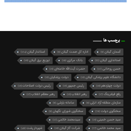
برچسب ها
آسمان گیلان
اداره کل صمت گیلان
استاندار گیلان
(124)
(9)
(9)
استانداری گیلان
بانک مرکزی
توزیع برق گیلان
(10)
(19)
(32)
حسن روحانی
حضرت آیت‌الله خامنه‌ای
(15)
(12)
دانشگاه علوم پزشکی گیلان
دولت پزشکیان
(15)
(15)
دولت چهاردهم
رئیس جمهور
رئیس دولت اصلاحات
(13)
(13)
(10)
رفع فیلترینگ
رهبر انقلاب
رهبر معظم انقلاب
(17)
(15)
(17)
سازمان منطقه آزاد انزلی
سامانه بارشی
(9)
(9)
سخنگوی دولت
سخنگوی شورای نگهبان
(9)
(26)
سید حسن خمینی
سیدمحمد خاتمی
(12)
(15)
سید محمد خاتمی
شرکت گاز گیلان
شهردار رشت
(49)
(10)
(27)